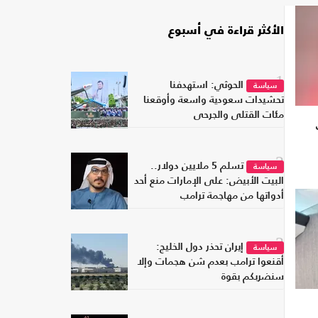
الأكثر قراءة في أسبوع
1
الحوثي: استهدفنا
سياسة
تحشيدات سعودية واسعة وأوقعنا
مئات القتلى والجرحى
2
تسلم 5 ملايين دولار..
سياسة
البيت الأبيض: على الإمارات منع أحد
أدواتها من مهاجمة ترامب
3
إيران تحذر دول الخليج:
سياسة
أقنعوا ترامب بعدم شن هجمات وإلا
سنضربكم بقوة