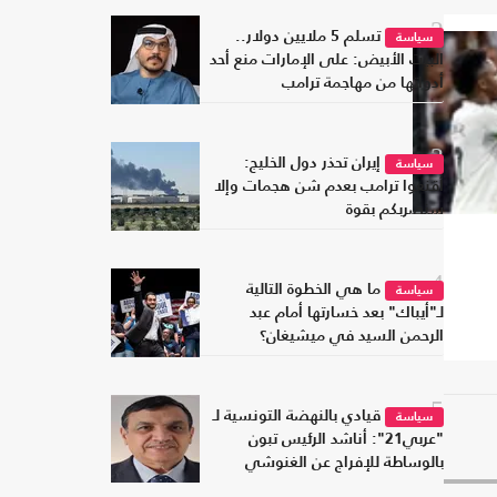
2
تسلم 5 ملايين دولار..
سياسة
البيت الأبيض: على الإمارات منع أحد
أدواتها من مهاجمة ترامب
3
إيران تحذر دول الخليج:
سياسة
أقنعوا ترامب بعدم شن هجمات وإلا
سنضربكم بقوة
4
ما هي الخطوة التالية
سياسة
لـ"أيباك" بعد خسارتها أمام عبد
الرحمن السيد في ميشيغان؟
5
قيادي بالنهضة التونسية لـ
سياسة
"عربي21": أناشد الرئيس تبون
بالوساطة للإفراج عن الغنوشي