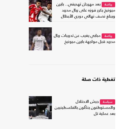
بعد مهرجان تهديفي.. بايرن
رياضة
ميونيخ يكرر فوزه على ريال مدريد
ويبلغ نصف نهائي دوري الأبطال
مبابي يغيب عن تدريبات ريال
رياضة
مدريد قبل مواجهة بايرن ميونيخ
تغطية ذات صلة
جيش الاحتلال
سياسة
والمستوطنون ينكّلون بالفلسطينيين
بعد عملية تل