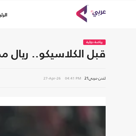
الرئ
رياضة دولية
قبل الكلاسيكو.. ريال 
لندن-عربي21
27-Apr-26
04:41 PM