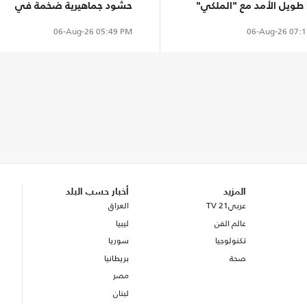
 طويل الأمد مع "الملكي"
حشود جماهيرية ضخمة في
حفل تقديم محمد صلاح (شاهد)
06-Aug-26
05:49 PM
06-Aug-26
07:1
المزيد
أخبار حسب البلد
عربي21 TV
العراق
عالم الفن
ليبيا
تكنولوجيا
سوريا
صحة
بريطانيا
مصر
لبنان