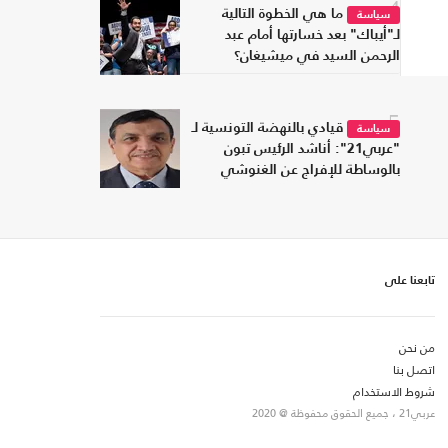
4
ما هي الخطوة التالية
سياسة
لـ"أيباك" بعد خسارتها أمام عبد
الرحمن السيد في ميشيغان؟
5
قيادي بالنهضة التونسية لـ
سياسة
"عربي21": أناشد الرئيس تبون
بالوساطة للإفراج عن الغنوشي
تابعنا على
من نحن
اتصل بنا
شروط الاستخدام
عربي21 ، جميع الحقوق محفوظة @ 2020