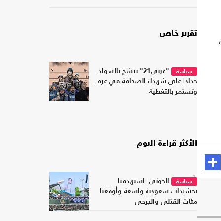
تقرير خاص
ة يوم 10 مايو،
"عربي21" تتشح بالسواد
سياسة
حدادا على شهداء الصحافة في غزة..
وتستمر بالتغطية
الأكثر قراءة اليوم
1
الحوثي: استهدفنا
سياسة
تحشيدات سعودية واسعة وأوقعنا
مئات القتلى والجرحى