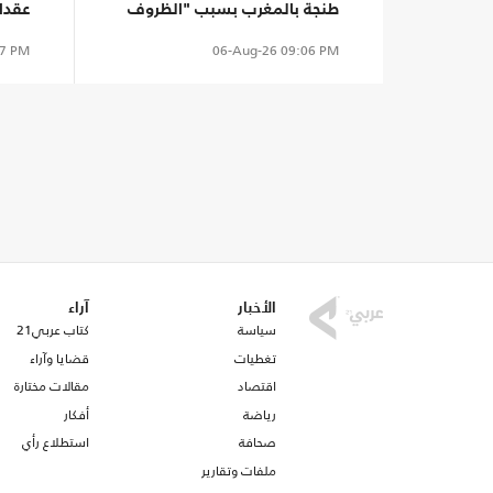
طنجة بالمغرب بسبب "الظروف
عقدا
الراهنة"
7 PM
06-Aug-26
09:06 PM
الأخبار
آراء
سياسة
كتاب عربي21
تغطيات
قضايا وآراء
اقتصاد
مقالات مختارة
رياضة
أفكار
صحافة
استطلاع رأي
ملفات وتقارير