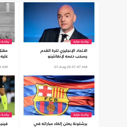
رياضة دولية
رياضة د
الاتحاد الإنجليزي لكرة القدم
مقتل 
يسحب دعمه لإنفانتينو
عليه
0 AM
07-Aug-26
07:47 AM
رياضة دولية
رياضة د
برشلونة يعلن إلغاء مباراته في
فيني