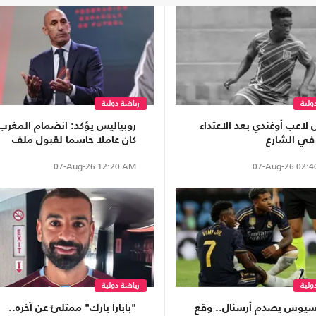
ولية
رياضة دولية
لاعب أوغندي بعد الاعتداء
روبياليس يؤكد: انضمام المغرب
 في الشارع
كان عاملا حاسما لقبول ملف
مونديال2030
07-Aug-26
12:20 AM
07-Aug-26
02:4
ولية
رياضة دولية
سيوس يصدم أرسنال.. وقع
"بابارا بارك" ممتلئ عن آخره..