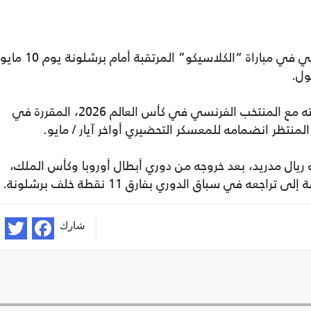
وتثير هذه الإصابة الشكوك حول مشاركة مبابي في مباراة “الكلاسيكو” المرتقبة أمام برشلون
ول.
ورغم ذلك، لا يبدو أن الإصابة ستهدد مشاركته مع المنتخب الفرنسي في كأس العالم 2026، المقررة في
منتظر انضمامه للمعسكر التحضيري أواخر آيار / مايو.
ال مدريد، بعد خروجه من دوري أبطال أوروبا وكأس الملك،
 في سباق الدوري بفارق 11 نقطة خلف برشلونة.
شارك