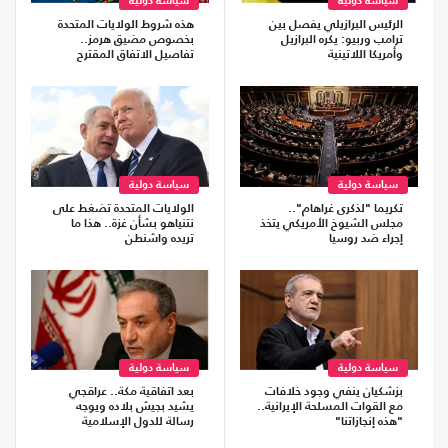
سياسة دولية
سياسة دولية
الرئيس البرازيلي يفصل بين
هذه شروط الولايات المتحدة
ترامب وربيو: يكره البرازيل
بخصوص مضيق هرمز..
وأمريكا اللاتينية
تفاصيل الاتفاق المقترح
سياسة دولية
سياسة دولية
تكريما "لذكرى غراهام"..
الولايات المتحدة تضغط على
مجلس الشيوخ الأمريكي يتخذ
نتنياهو بشأن غزة.. هذا ما
إجراء ضد روسيا
تريده واشنطن
سياسة دولية
سياسة دولية
بزشكيان ينفي وجود خلافات
بعد اتفاقية مكة.. عراقجي
مع القوات المسلحة الإيرانية..
يشيد بجيش بلاده ويوجه
"هذه إنجازاتنا"
رسالة للدول الإسلامية