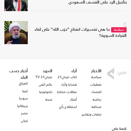
بتأجيل الرد على القصف السعودي
5
ما هي تفسيرات انفتاح "حزب الله" على لقاء
سياسة
القيادة السورية؟
الأخبار
آراء
المزيد
أخبار حسب
سياسة
كتاب عربي21
عربي21 TV
البلد
العراق
تغطيات
قضايا وآراء
عالم الفن
ليبيا
اقتصاد
مقالات مختارة
تكنولوجيا
سوريا
رياضة
أفكار
صحة
بريطانيا
صحافة
استطلاع رأي
مصر
ملفات وتقارير
لبنان
تابعنا على