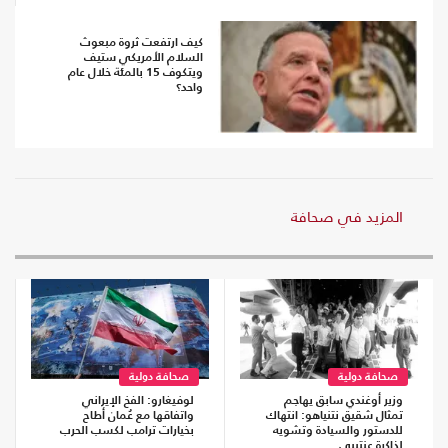
كيف ارتفعت ثروة مبعوث
السلام الأمريكي ستيف
ويتكوف 15 بالمئة خلال عام
واحد؟
المزيد في صحافة
صحافة دولية
صحافة دولية
وزير أوغندي سابق يهاجم
لوفيغارو: الفخ الإيراني
تمثال شقيق نتنياهو: انتهاك
واتفاقها مع عُمان أطاح
للدستور والسيادة وتشويه
بخيارات ترامب لكسب الحرب
لذاكرة عنتيبي