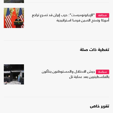
"الإيكونوميست": حرب إيران قد تسرع تراجع
صحافة
أمريكا وتمنح الصين فرصا استراتيجية
تغطية ذات صلة
جيش الاحتلال والمستوطنون ينكّلون
سياسة
بالفلسطينيين بعد عملية تل
تقرير خاص