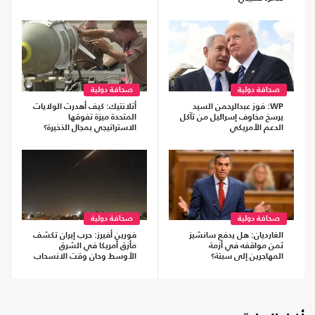
صحافة دولية
صحافة دولية
WP: فوز عبدالرحمن السيد
أتلانتيك: كيف أهدرت الولايات
يرسخ مخاوف إسرائيل من تآكل
المتحدة ميزة تفوقها
الدعم الأمريكي
الاستراتيجي بمجال الذخيرة؟
صحافة دولية
صحافة دولية
الغارديان: هل يدفع سانشيز
فورين أفيرز: حرب إيران تكشف
ثمن مواقفه في أزمة
مأزق أمريكا في الشرق
المهاجرين إلى سبتة؟
الأوسط وحان وقت الانسحاب