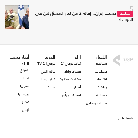
5
بسبب إيران.. إقالة 2 من كبار المسؤولين في
سياسة
الموساد
الأخبار
آراء
المزيد
أخبار حسب
سياسة
كتاب عربي21
عربي21 TV
البلد
العراق
تغطيات
قضايا وآراء
عالم الفن
ليبيا
اقتصاد
مقالات مختارة
تكنولوجيا
سوريا
رياضة
أفكار
صحة
بريطانيا
صحافة
استطلاع رأي
مصر
ملفات وتقارير
لبنان
تابعنا على