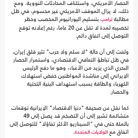
الحصار الأمريكي، واستئناف المحادثات النووية. ومع
ذلك، لا يزال الموقف الأمريكي غير محسوم، في ظل
مطالبة
بتسليم اليورانيوم المخصب وحظر
ترامب
تخصيبه لمدة لا تقل عن 20 عاما، رغم إعلانه توقع
التوصل إلى اتفاق دائم.
ولفت إلى أن حالة "لا سلم ولا حرب" تثير قلق إيران،
في ظل تباطؤ التعافي الاقتصادي، واستمرار الحصار
البحري الذي يزيد من الأعباء، وهو ما دفع الرئيس
الإيراني إلى مناشدة المواطنين خفض استهلاك
الكهرباء والطاقة بسبب استهداف البنية التحتية
والحصار.
كما نقل عن صحيفة "دنيا الاقتصاد" الإيرانية توقعات
متشائمة تشير إلى أن التضخم قد يصل إلى 49
بالمئة حتى في "السيناريو الأكثر تفاؤلا" للتوصل إلى
اتفاق مع
.
الولايات المتحدة