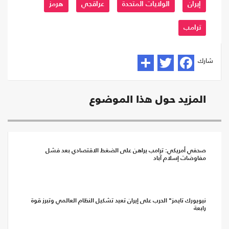
إيران
الولايات المتحدة
عراقجي
هرمز
ترامب
شارك
المزيد حول هذا الموضوع
صحفي أمريكي: ترامب يراهن على الضغط الاقتصادي بعد فشل
مفاوضات إسلام آباد
نيويورك تايمز" الحرب على إيران تعيد تشكيل النظام العالمي وتبرز قوة
رابعة