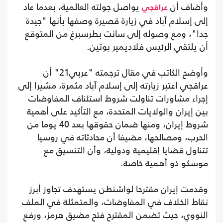
وأضاف أن
يواصل جولته العالمية، بعدما عاد
عراقجي
إلى إسلام آباد في زيارة قصيرة وصفها بأنها "جيدة
جدا"، ومع وصوله إلى سانت بطرسبرغ من المتوقع
أن يلتقي الرئيس فلاديمير بوتين.
وأوضح الكاتب في مقال ترجمته "عربي21" أن
عراقجي اعتبر زيارته إلى إسلام آباد مثمرة، مشيرا إلى
إجراء مشاورات تناولت شروط استئناف المفاوضات
بين إيران والولايات المتحدة، مع التأكيد على أهمية
شروط إيران، ومنها ضمان حقوقها بعد 40 يوما من
الحرب، ومصالحها، مضيفا أن محادثاته في روسيا
تتناول قضايا إقليمية ودولية، وأن التنسيق مع
موسكو ذو أهمية خاصة.
وقدمت إيران مقترحا لواشنطن يستهدف تجاوز أبرز
نقاط الخلاف في المفاوضات، والمتمثلة في الملف
النووي، حيث تضمن المقترح فتح مضيق هرمز، ورفع