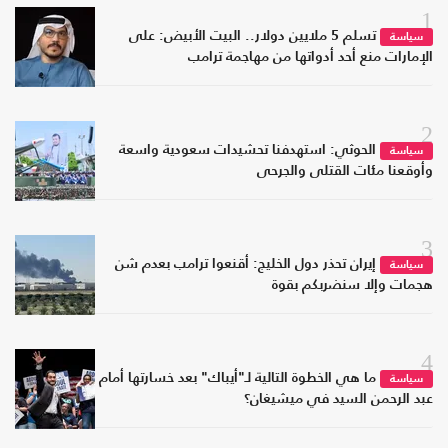
1
تسلم 5 ملايين دولار.. البيت الأبيض: على
سياسة
الإمارات منع أحد أدواتها من مهاجمة ترامب
2
الحوثي: استهدفنا تحشيدات سعودية واسعة
سياسة
وأوقعنا مئات القتلى والجرحى
3
إيران تحذر دول الخليج: أقنعوا ترامب بعدم شن
سياسة
هجمات وإلا سنضربكم بقوة
4
ما هي الخطوة التالية لـ"أيباك" بعد خسارتها أمام
سياسة
عبد الرحمن السيد في ميشيغان؟