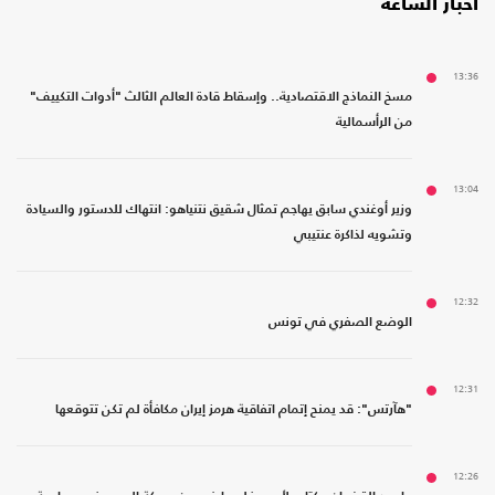
أخبار الساعة
13:36
مسخ النماذج الاقتصادية.. وإسقاط قادة العالم الثالث "أدوات التكييف"
من الرأسمالية
13:04
وزير أوغندي سابق يهاجم تمثال شقيق نتنياهو: انتهاك للدستور والسيادة
وتشويه لذاكرة عنتيبي
12:32
الوضع الصفري في تونس
12:31
"هآرتس": قد يمنح إتمام اتفاقية هرمز إيران مكافأة لم تكن تتوقعها
12:26