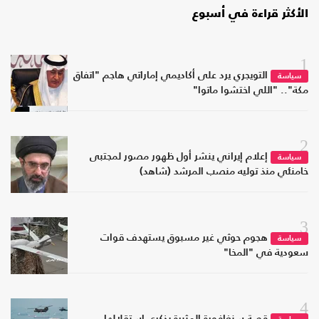
الأكثر قراءة في أسبوع
1
التويجري يرد على أكاديمي إماراتي هاجم "اتفاق
سياسة
مكة".. "اللي اختشوا ماتوا"
2
إعلام إيراني ينشر أول ظهور مصور لمجتبى
سياسة
خامنئي منذ توليه منصب المرشد (شاهد)
3
هجوم حوثي غير مسبوق يستهدف قوات
سياسة
سعودية في "المخا"
4