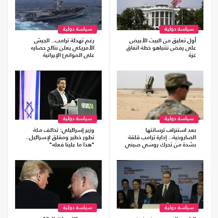
سياسة دولية
سياسة دولية
أول تعليق من البيت الأبيض
رغم تهدئة ترامب.. الجيش
على رفض نتنياهو خطة اتفاق
الأمريكي يعلن نتائج حصاره
غزة
على الموانئ الإيرانية
سياسة دولية
سياسة دولية
بعد استنزاف ترسانتها
وزير إسرائيلي: تحالف مكة
الصاروخية.. إدارة ترامب قلقة
تطور خطير ومقلق لإسرائيل..
بشدة من تحرك روسي صيني
"هذا ما علينا فعله"
سياسة دولية
سياسة دولية