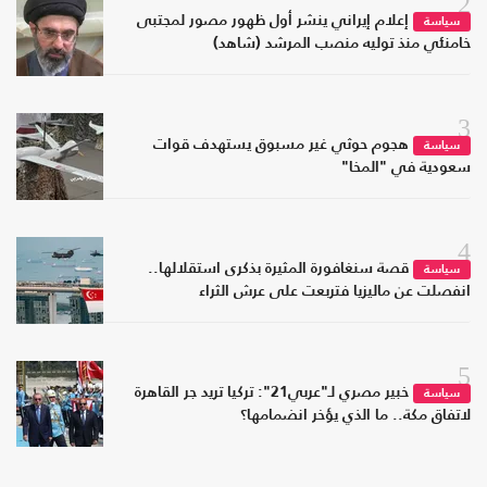
2
إعلام إيراني ينشر أول ظهور مصور لمجتبى
سياسة
خامنئي منذ توليه منصب المرشد (شاهد)
3
هجوم حوثي غير مسبوق يستهدف قوات
سياسة
سعودية في "المخا"
4
قصة سنغافورة المثيرة بذكرى استقلالها..
سياسة
انفصلت عن ماليزيا فتربعت على عرش الثراء
5
خبير مصري لـ"عربي21": تركيا تريد جر القاهرة
سياسة
لاتفاق مكة.. ما الذي يؤخر انضمامها؟