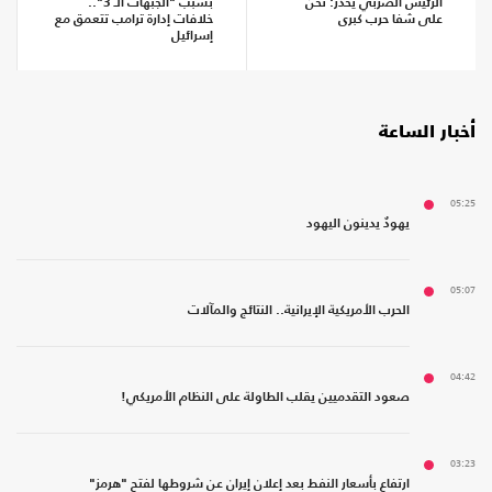
الرئيس الصربي يحذر: نحن
بسبب "الجبهات الـ 3"..
على شفا حرب كبرى
خلافات إدارة ترامب تتعمق مع
إسرائيل
أخبار الساعة
05:25
يهودٌ يدينون اليهود
05:07
الحرب الأمريكية الإيرانية.. النتائج والمآلات
04:42
صعود التقدميين يقلب الطاولة على النظام الأمريكي!
03:23
ارتفاع بأسعار النفط بعد إعلان إيران عن شروطها لفتح "هرمز"