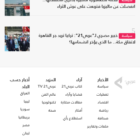
قصة سنغافورة المثيرة بذكرى استقلالها..
سياسة
انفصلت عن ماليزيا فتربعت على عرش الثراء
5
خبير مصري لـ"عربي21": تركيا تريد جر القاهرة
سياسة
لاتفاق مكة.. ما الذي يؤخر انضمامها؟
الأخبار
آراء
المزيد
أخبار حسب
سياسة
كتاب عربي21
عربي21 TV
البلد
العراق
تغطيات
قضايا وآراء
عالم الفن
ليبيا
اقتصاد
مقالات مختارة
تكنولوجيا
سوريا
رياضة
أفكار
صحة
بريطانيا
صحافة
استطلاع رأي
مصر
ملفات وتقارير
لبنان