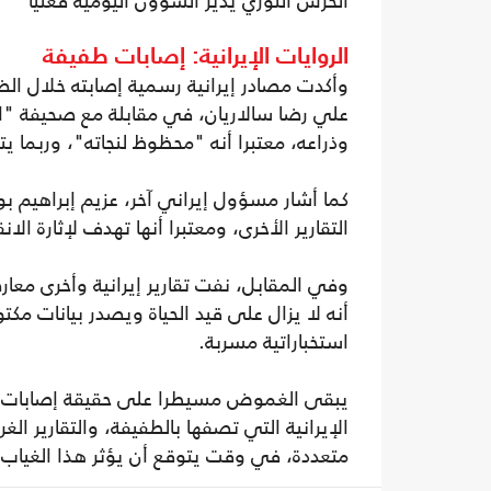
الحرس الثوري يدير الشؤون اليومية فعليا
الروايات الإيرانية: إصابات طفيفة
وأكدت مصادر إيرانية رسمية إصابته خلال الض
علي رضا سالاريان، في مقابلة مع صحيفة "ا
وذراعه، معتبرا أنه "محظوظ لنجاته"، وربما
كما أشار مسؤول إيراني آخر، عزيم إبراهيم بو
التقارير الأخرى، ومعتبرا أنها تهدف لإثارة الا
وفي المقابل، نفت تقارير إيرانية وأخرى معا
أنه لا يزال على قيد الحياة ويصدر بيانات مكت
استخباراتية مسربة.
يبقى الغموض مسيطرا على حقيقة إصابات م
الإيرانية التي تصفها بالطفيفة، والتقارير ا
متعددة، في وقت يتوقع أن يؤثر هذا الغياب 