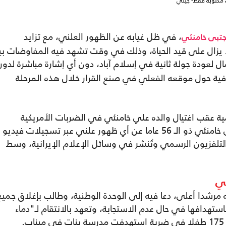
ت مكتوبة فقط- جيتي
، في ظل غيابه عن الظهور العلني، مع تزايد
تبى خامنئي
 يزال على قيد الحياة، وذلك في وقت تشهد فيه المفاوضات بي
 لعودة جولة ثانية في إسلام آباد، دون أي إشارة مباشرة لدور
فية حول موقعه الفعلي في صنع القرار خلال هذه المرحلة
ية عقب اغتيال والده علي خامنئي في الضربات الأمريكية
الإسرائيلية يوم 28 شباط/ فبراير، غاب مجتبى خامنئي ذو الـ 56 عاما عن أي ظهور علني عبر تسجيلات فيدي
 التلفزيون الرسمي وتُنشر في وسائل الإعلام الإيرانية، وسط
ني
له بصفته مرشدا أعلى، دعا فيه إلى الوحدة الوطنية، وطالب بإغلاق جميع
استهدافها في حال عدم الاستجابة، وتعهد بالانتقام لـ"دماء
.