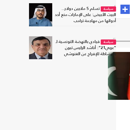
4
تسلم 5 ملايين دولار..
سياسة
البيت الأبيض: على الإمارات منع أحد
أدواتها من مهاجمة ترامب
5
قيادي بالنهضة التونسية لـ
سياسة
"عربي21": أناشد الرئيس تبون
بالوساطة للإفراج عن الغنوشي