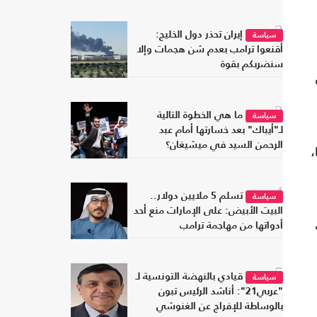
2
إيران تحذر دول الخليج:
سياسة
أقنعوا ترامب بعدم شن هجمات وإلا
سنضربكم بقوة
3
ما هي الخطوة التالية
سياسة
لـ"أيباك" بعد خسارتها أمام عبد
الرحمن السيد في ميشيغان؟
،
4
تسلم 5 ملايين دولار..
سياسة
البيت الأبيض: على الإمارات منع أحد
أدواتها من مهاجمة ترامب
5
قيادي بالنهضة التونسية لـ
سياسة
"عربي21": أناشد الرئيس تبون
بالوساطة للإفراج عن الغنوشي