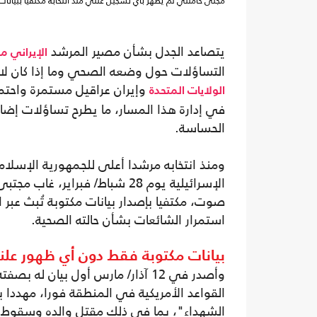
مجتى خامنئي لم يظهر بأي تسجيل علني منذ انتخابه مكتفيا ببيانا
يتصاعد الجدل بشأن مصير المرشد
الإيراني
مج
التساؤلات حول وضعه الصحي وما إذا كان لا
وإيران عراقيل مستمرة واحتمال
الولايات المتحدة
في إدارة هذا المسار، ما يطرح تساؤلات إضا
الحساسة.
ومنذ انتخابه مرشدا أعلى للجمهورية الإسلام
صوت، مكتفيا بإصدار بيانات مكتوبة تُبث عبر
استمرار الشائعات بشأن حالته الصحية.
بيانات مكتوبة فقط دون أي ظهور عل
وأصدر في 12 آذار/ مارس أول بيان 
القواعد الأمريكية في المنطقة فورا، مهددا ب
الشهداء"، بما في ذلك مقتل والده وسقوط 175 طفلا في ضربة استهدفت مدرسة بنات في ميناب