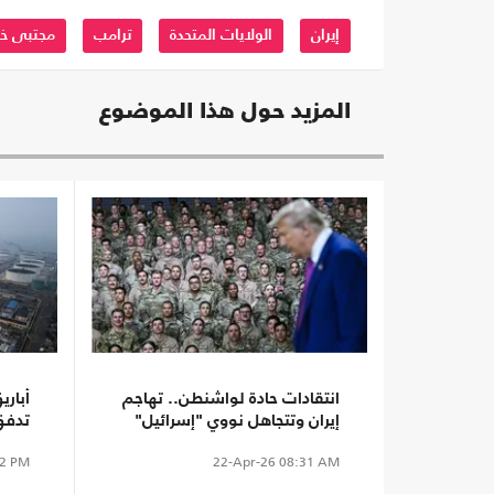
إيران
الولايات المتحدة
ترامب
مجتبى خ
المزيد حول هذا الموضوع
انتقادات حادة لواشنطن.. تهاجم
أباري
إيران وتتجاهل نووي "إسرائيل"
تدفق
رغم 
2 PM
22-Apr-26
08:31 AM