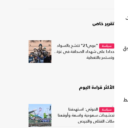
دت
تقرير خاص
وق
"عربي21" تتشح بالسواد
سياسة
حدادا على شهداء الصحافة في غزة..
وتستمر بالتغطية
الأكثر قراءة اليوم
ط
1
الحوثي: استهدفنا
سياسة
تحشيدات سعودية واسعة وأوقعنا
مئات القتلى والجرحى