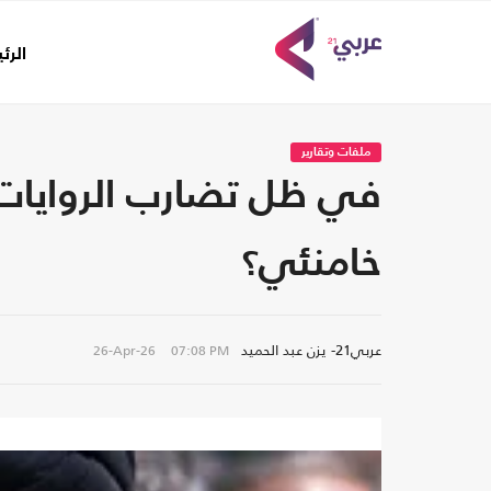
الرئ
ملفات وتقارير
في ظل تضارب الروايات
خامنئي؟
عربي21- يزن عبد الحميد
26-Apr-26
07:08 PM