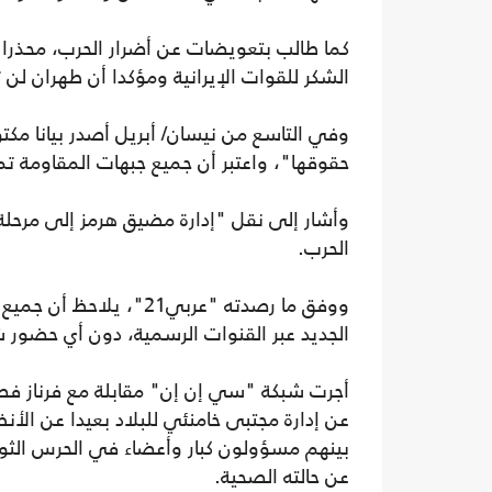
كما طالب بتعويضات عن أضرار الحرب، محذرا
الشكر للقوات الإيرانية ومؤكدا أن طهران لن ت
وفي التاسع من نيسان/ أبريل أصدر بيانا مكتوب
حقوقها"، واعتبر أن جميع جبهات المقاومة تمثل
وأشار إلى نقل "إدارة مضيق هرمز إلى مرحلة 
الحرب.
ووفق ما رصدته "عربي21"
الجديد عبر القنوات الرسمية، دون أي حضور
أجرت شبكة "سي إن إن" مقابلة مع فرناز ف
بينهم مسؤولون كبار وأعضاء في الحرس الث
عن حالته الصحية.