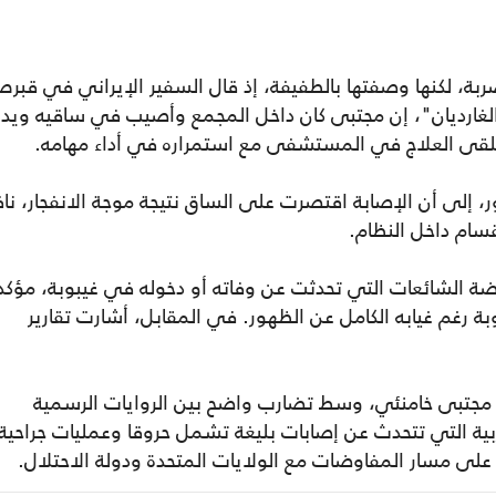
ربة، لكنها وصفتها بالطفيفة، إذ قال السفير الإيراني في قبر
لغارديان"، إن مجتبى كان داخل المجمع وأصيب في ساقيه ويده
 يتلقى العلاج في المستشفى مع استمراره في أداء مهامه.
ر، إلى أن الإصابة اقتصرت على الساق نتيجة موجة الانفجار، ناف
نقسام داخل النظام.
رضة الشائعات التي تحدثت عن وفاته أو دخوله في غيبوبة، مؤكد
وبة رغم غيابه الكامل عن الظهور. في المقابل، أشارت تقارير
جتبى خامنئي، وسط تضارب واضح بين الروايات الرسمية
لغربية التي تتحدث عن إصابات بليغة تشمل حروقا وعمليات جراحية
على مسار المفاوضات مع الولايات المتحدة ودولة الاحتلال.