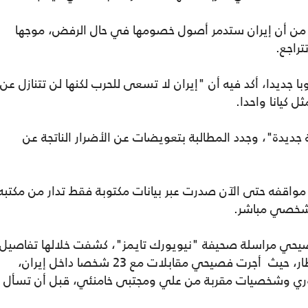
 من أن إيران ستدمر أصول خصومها في حال الرفض، موجها
تراجع.
ا جديدا، أكد فيه أن "إيران لا تسعى للحرب لكنها لن تتنازل عن
 كيانا واحدا.
جديدة"، وجدد المطالبة بتعويضات عن الأضرار الناتجة عن
، يلاحظ أن جميع مواقفه حتى الآن صدرت عبر بيانات مكتوبة فقط تدار من مكتبه
 شخصي مباشر.
صيحي مراسلة صحيفة "نيويورك تايمز"، كشفت خلالها تفاصيل
عن إدارة مجتبى خامنئي للبلاد بعيدا عن الأنظار، حيث أجرت فصيحي مقابلات مع 23 شخصا داخل إيران،
وري وشخصيات مقربة من علي ومجتبى خامنئي، قبل أن تسأل