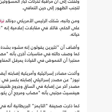
ولفتت إلى أن مراقبة تحركات كبار المسؤولين 
لتجنب الظهور إلى حين التعافي.
ومن جانبه، شكك الرئيس الأمريكي دونالد
ترا
على الحكم، قائلا في مقابلات إعلامية إنه "
حياته.
وأضاف أن "كثيرين يقولون إنه مشوه بشدة أ
كما وصف حالته في مناسبات أخرى بأنه "مصا
معتبرا أن الغموض في القيادة يعرقل المفا
وأكدت مصادر إسرائيلية وأمريكية إصابته أي
نيوز" عن مصدر إسرائيلي إصابته بكسر في ا
مصدر آخر عن إصابة في الساق وجروح طفيفة 
هيغسيث مجتبى بأنه "مصاب ومرجح أن يكون 
كما ذكرت صحيفة "التايمز" البريطانية أنه في 