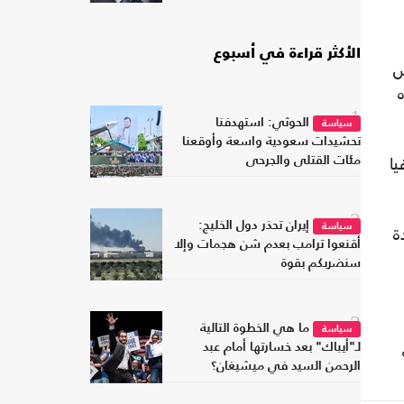
الأكثر قراءة في أسبوع
ص
1
الحوثي: استهدفنا
سياسة
تحشيدات سعودية واسعة وأوقعنا
يا
مئات القتلى والجرحى
2
إيران تحذر دول الخليج:
ة
سياسة
أقنعوا ترامب بعدم شن هجمات وإلا
سنضربكم بقوة
3
ما هي الخطوة التالية
سياسة
لـ"أيباك" بعد خسارتها أمام عبد
الرحمن السيد في ميشيغان؟