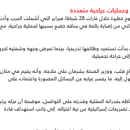
وعمليات جراحية متعددة
وقالت فصيحي إن مجتبى خامنئي أصيب بجروح خطيرة خلال غارات 28 شباط/ فبراير التي أشعلت الحرب وأ
ني من إصابة بالغة في ساقه خضع بسببها لعملية جراحية، مع
بدأت تستعيد وظائفها تدريجيا، بينما تعرض وجهه وشفتيه لحر
ى جراحة تجميلية.
اح قلب، ووزير الصحة يشرفان على علاجه، وأنه يقيم في مكان
إليه، ما يفسر غيابه عن الرسائل المصورة واعتماده على
 بقدراته العقلية وقدرته على التواصل، موضحة أن عزله يرتب
صريحات إسرائيلية عن نية اغتياله، إلى جانب استهداف قادة