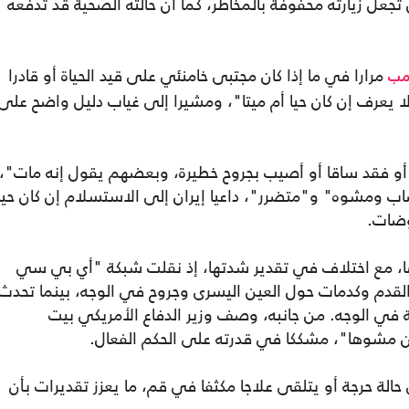
تجعل زيارته محفوفة بالمخاطر، كما أن حالته الصحية قد تدفعه
مرارا في ما إذا كان مجتبى خامنئي على قيد الحياة أو قادرا
مب
لا يعرف إن كان حيا أم ميتا"، ومشيرا إلى غياب دليل واضح على
و فقد ساقا أو أصيب بجروح خطيرة، وبعضهم يقول إنه مات"،
ب ومشوه" و"متضرر"، داعيا إيران إلى الاستسلام إن كان حيا
وضات.
ضا، مع اختلاف في تقدير شدتها، إذ نقلت شبكة "أي بي سي
لقدم وكدمات حول العين اليسرى وجروح في الوجه، بينما تحدث
في الوجه. من جانبه، وصف وزير الدفاع الأمريكي بيت
مشوها"، مشككا في قدرته على الحكم الفعال.
حالة حرجة أو يتلقى علاجا مكثفا في قم، ما يعزز تقديرات بأن