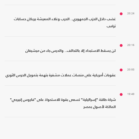
20:24
غضب داخل الحزب الجمهوري.. الحرب وغلاء المعيشة يربكان حسابات
ترامب
20:16
لن يسقط الاستبداد إلا بالتحالف.. والدرس جاء من ميشيغان
20:08
عقوبات أمريكية على منصات عملات مشفرة بتهمة بتمويل الحرس الثوري
19:49
شركة طاقة "إسرائيلية" تسعى بقوة للاستحواذ على "فاروس إنيرجي"
المالكة لأصول بمصر