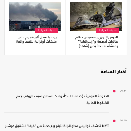
سياسة دولية
سياسة دولية
الحرس الثوري يستعرض حطام
روسيا تشن أكبر هجوم على
طائرات أمريكية و"إسرائيلية"
منشآت أوكرانية للنفط والغاز
بمنشأة تحت الأرض (شاهد)
أخبار الساعة
20:54
الحكومة العراقية تؤكد امتلاك "أدوات" لضمان صرف الرواتب رغم
الضغوط المالية
20:40
NYT تكشف كواليس محاولة إنفانتينو بيع حصة من "فيفا" لشقيق كوشنر