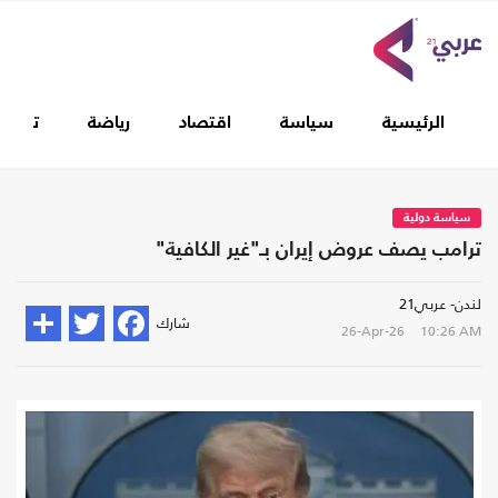
الرئيسية
سياسة
اقتصاد
رياضة
تغطيا
سياسة دولية
ترامب يصف عروض إيران بـ"غير الكافية"
لندن- عربي21
شارك
26-Apr-26
10:26 AM