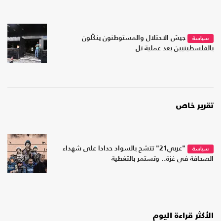
جيش الاحتلال والمستوطنون ينكّلون
سياسة
بالفلسطينيين بعد عملية تل
تقرير خاص
"عربي21" تتشح بالسواد حدادا على شهداء
سياسة
الصحافة في غزة.. وتستمر بالتغطية
الأكثر قراءة اليوم