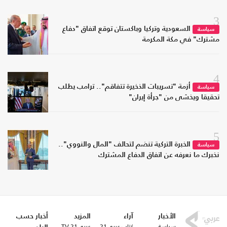
3
السعودية وتركيا وباكستان توقع اتفاق "دفاع
سياسة
مشترك" في مكة المكرمة
4
أزمة "تسريبات الذخيرة تتفاقم".. ترامب يطلب
سياسة
تحقيقا ويخشى من "جرأة إيران"
5
الخبرة التركية تنضم لتحالف "المال والنووي"..
سياسة
نخبرك ما نعرفه عن اتفاق الدفاع المشترك
الأخبار
آراء
المزيد
أخبار حسب
سياسة
كتاب عربي21
عربي21 TV