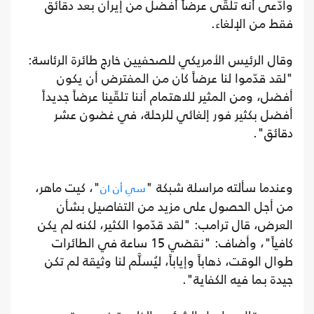
وادّعى أنه تلقّى عرضاً أفضل من إيران بعد دقائق
فقط من الإلغاء.
وقال الرئيس الأمريكي للصحفيين خارج طائرة الرئاسة:
"لقد قدّموا لنا عرضاً كان من المفترض أن يكون
أفضل، ومن المثير للاهتمام أننا تلقّينا عرضاً جديداً
أفضل بكثير فور إلغائي للرحلة، في غضون عشر
دقائق".
وعندما سألته مراسلة شبكة "
"، كيت ماهر،
سي أن ان
من أجل الحصول على مزيد من التفاصيل بشأن
العرض، قال ترامب: "لقد قدّموا الكثير، لكنه لم يكن
كافياً"، وأضاف: "نقضي 15 ساعة في الطائرات
طوال الوقت، ذهاباً وإياباً، ليُسلَّم لنا وثيقة لم تكن
جيدة بما فيه الكفاية".