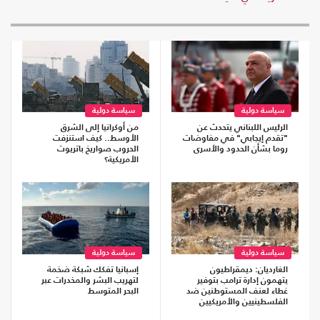
سياسة دولية
سياسة دولية
الرئيس اللبناني يتحدث عن
من أوكرانيا إلى الشرق
"تقدم إيجابي" في مفاوضات
الأوسط.. كيف استنزفت
روما بشأن الحدود والأسرى
الحروب صواريخ باتريوت
الأمريكية؟
سياسة دولية
سياسة دولية
الغارديان: ديمقراطيون
إسبانيا تفكك شبكة ضخمة
يتهمون إدارة ترامب بتوفير
لتهريب البشر والمخدرات عبر
غطاء لعنف المستوطنين ضد
البحر المتوسط
الفلسطينيين والأمريكيين