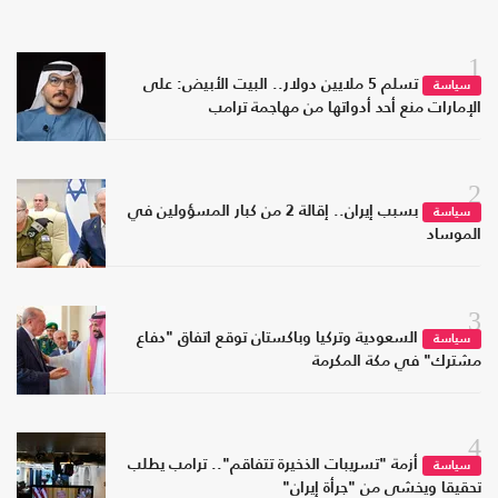
1
تسلم 5 ملايين دولار.. البيت الأبيض: على
سياسة
الإمارات منع أحد أدواتها من مهاجمة ترامب
2
بسبب إيران.. إقالة 2 من كبار المسؤولين في
سياسة
الموساد
3
السعودية وتركيا وباكستان توقع اتفاق "دفاع
سياسة
مشترك" في مكة المكرمة
4
أزمة "تسريبات الذخيرة تتفاقم".. ترامب يطلب
سياسة
تحقيقا ويخشى من "جرأة إيران"