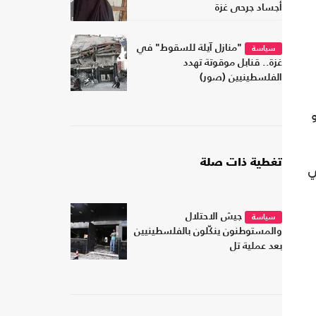
أجساد جرحى غزة
"منازل آيلة للسقوط" في
سياسة
غزة.. قنابل موقوتة تهدد
الفلسطينيين (صور)
تغطية ذات صلة
ي
جيش الاحتلال
سياسة
والمستوطنون ينكّلون بالفلسطينيين
بعد عملية تل