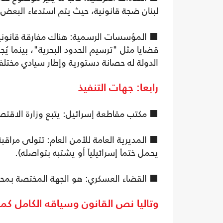
لبنان ضجة قانونية، حيث يتم استدعاء البعض 
⬛ المؤسسات الرسمية: هناك مفارقة قانونية 
قضايا مثل "ترسيم الحدود البحرية"، بينما يُج
الدولة له حصانة دستورية وإطار سيادي مختل
رابعا: جهات التنفيذ
⬛ مكتب مقاطعة إسرائيل: يتبع وزارة الاقتصا
⬛ المديرية العامة للأمن العام: تتولى مرا
يحمل ختماً إسرائيلياً أو يشتبه بتواصله).
⬛ القضاء العسكري: هو الجهة المختصة بمحاك
وتاليا نص القانون وسياقه الكامل كما ورد ف