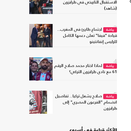
الاستقبال التاريخي في طرابزون
(شاهد)
3
اجتماع طارئ في المغرب..
رياضة
قيادة "فيفا" تعلن دعمها الكامل
للرئيس إنفانتينو
4
لماذا اختار محمد صلاح الرقم
رياضة
61 مع نادي طرابزون التركي؟
5
صلاح يشعل تركيا.. تفاصيل
رياضة
انضمام "الفرعون المصري" إلى
طرابزون
الأكثر قراءة في أسبوع