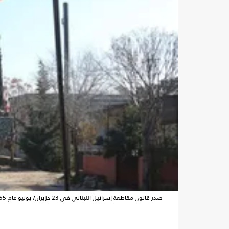
صدر قانون مقاطعة إسرائيل اللبناني في 23 حزيران/ يونيو عام 1955- جيتي