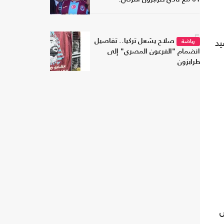
5
يد
صلاح يشعل تركيا.. تفاصيل
رياضة
انضمام "الفرعون المصري" إلى
طرابزون
س