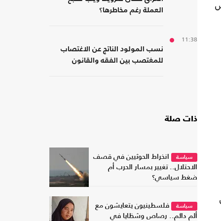
س
العملة رغم مخاطرها؟
11:38
نسب المولود الناتج عن الاغتصاب
للمغتصب بين الفقه والقانون
ذات صلة
انخراط الحوثيين في قصف
سياسة
الاحتلال.. تغيير بمسار الحرب أم
ضغط سياسي؟
فلسطينيون يتعايشون مع
سياسة
ألم دائم.. رصاص وشظايا في