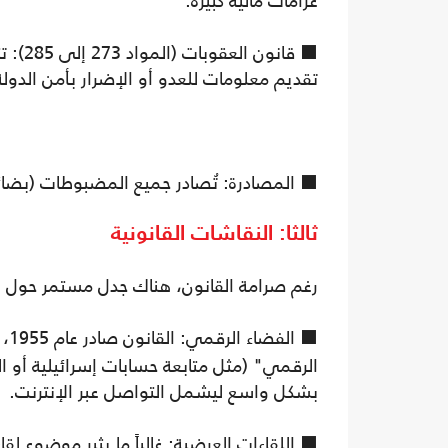
غرامات مالية كبيرة.
⬛ قان
تقديم معلومات للعدو أو الإضرار بأمن الدولة
⬛ المصادرة: تُصادر جميع المضبوطات (بضائع
ثالثا: النقاشات القانونية
رغم صرامة القانون، هناك جدل مستمر حول 
⬛ الفضاء الرقمي: القانون صادر عام 1955، ما يجعله قاصراً في نصوصه الأصلية عن مواكبة "
الرقمي" (مثل متابعة حسابات إسرائيلية أو 
بشكل واسع ليشمل التواصل عبر الإنترنت.
⬛ اللقاءات العرضية: غالباً ما يثير موضوع لقا