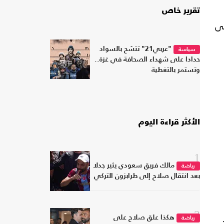
تقرير خاص
إلى
"عربي21" تتشح بالسواد
سياسة
حدادا على شهداء الصحافة في غزة..
وتستمر بالتغطية
الأكثر قراءة اليوم
1
مالك فريق سعودي يثير جدلا
رياضة
بعد انتقال صلاح إلى طرابزون التركي
2
هكذا علق صلاح على
رياضة