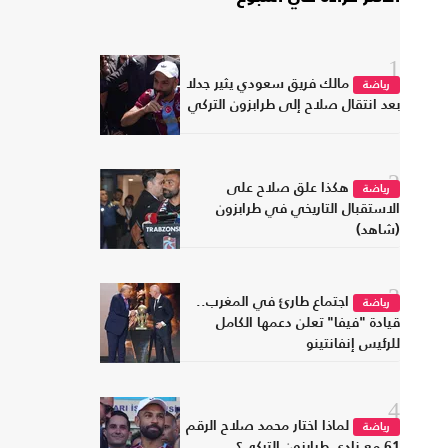
1
مالك فريق سعودي يثير جدلا
رياضة
بعد انتقال صلاح إلى طرابزون التركي
2
هكذا علق صلاح على
رياضة
الاستقبال التاريخي في طرابزون
(شاهد)
3
اجتماع طارئ في المغرب..
رياضة
قيادة "فيفا" تعلن دعمها الكامل
للرئيس إنفانتينو
4
لماذا اختار محمد صلاح الرقم
رياضة
61 مع نادي طرابزون التركي؟