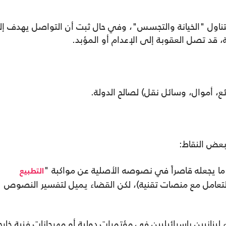
ون العقوبات (المواد 273 إلى 285): تتناول "الخيانة والتجسس"، وفي حال ثبت أن التواصل يهدف 
، قد تصل العقوبة إلى الإعدام أو المؤبد.
، أموال، وسائل نقل) لصالح الدولة.
بعض النقاط:
التطبيع
التعامل مع منصات تقنية)، لكن القضاء يميل لتفسير النصوص
ء لبنانيين بإسرائيليين في مؤتمرات دولية أو مهرجانات فنية خارج