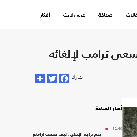
الات
صحافة
عربي لايت
أفكار
عالم الفن
عى ترامب لإلغائه
شارك
أخبار الساعة
12:40
رغم تراجع الإنتاج.. كيف حققت أرامكو