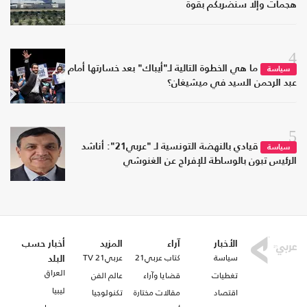
هجمات وإلا سنضربكم بقوة
4
ما هي الخطوة التالية لـ"أيباك" بعد خسارتها أمام
سياسة
عبد الرحمن السيد في ميشيغان؟
5
قيادي بالنهضة التونسية لـ "عربي21": أناشد
سياسة
الرئيس تبون بالوساطة للإفراج عن الغنوشي
الأخبار
آراء
المزيد
أخبار حسب
سياسة
كتاب عربي21
عربي21 TV
البلد
العراق
تغطيات
قضايا وآراء
عالم الفن
ليبيا
اقتصاد
مقالات مختارة
تكنولوجيا