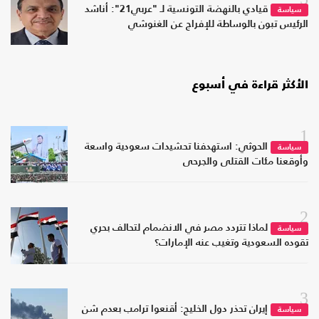
قيادي بالنهضة التونسية لـ "عربي21": أناشد
سياسة
الرئيس تبون بالوساطة للإفراج عن الغنوشي
الأكثر قراءة في أسبوع
1
الحوثي: استهدفنا تحشيدات سعودية واسعة
سياسة
وأوقعنا مئات القتلى والجرحى
2
لماذا تتردد مصر في الانضمام لتحالف بحري
سياسة
تقوده السعودية وتغيب عنه الإمارات؟
3
إيران تحذر دول الخليج: أقنعوا ترامب بعدم شن
سياسة