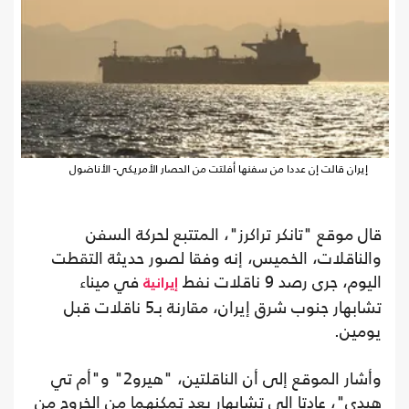
إيران قالت إن عددا من سفنها أفلتت من الحصار الأمريكي- الأناضول
قال موقع "تانكر تراكرز"، المتتبع لحركة السفن
والناقلات، الخميس، إنه وفقا لصور حديثة التقطت
اليوم، جرى رصد 9 ناقلات نفط
في ميناء
إيرانية
تشابهار جنوب شرق إيران، مقارنة بـ5 ناقلات قبل
يومين.
وأشار الموقع إلى أن الناقلتين، "هيرو2" و"أم تي
هيدي"، عادتا إلى تشابهار بعد تمكنهما من الخروج من