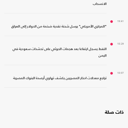
الانسحاب
19:41
"المركزي الأمريكي" يرسل شحنة نقدية ضخمة من الدولار إلى العراق
18:29
النفط يسجل ارتفاعا بعد هجمات الحوثي على تحشدات سعودية في
اليمن
18:07
تراجع معدلات ادخار المصريين يكشف تهاوي أرصدة البنوك المصرية
ذات صلة