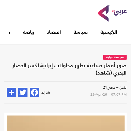
الرئيسية
سياسة
اقتصاد
رياضة
تغطيا
سياسة دولية
صور أقمار صناعية تظهر محاولات إيرانية لكسر الحصار
البحري (شاهد)
لندن – عربي21
شارك
23-Apr-26
07:07 PM