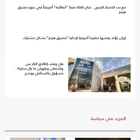
مع بدء الحصار البحري.. نجاح ناقلة نفط "مُعاقَبة" أمريكياً في عبور مضيق
هرمز
إيران تؤكد رفضها مقترحا أمريكيا لإدارة "مضيق هرمز" بشكل مشترك
هل وقف إطلاق النار بين
واشنطن وطهران ما زال ساريا؟..
مسؤول باكستاني يوضح
المزيد في سياسة