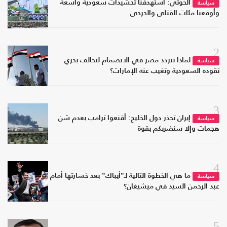
الحوثي: استهدفنا تحشيدات سعودية واسعة
سياسة
وأوقعنا مئات القتلى والجرحى
2
لماذا تتردد مصر في الانضمام لتحالف بحري
سياسة
تقوده السعودية وتغيب عنه الإمارات؟
3
إيران تحذر دول الخليج: أقنعوا ترامب بعدم شن
سياسة
هجمات وإلا سنضربكم بقوة
4
ما هي الخطوة التالية لـ"أيباك" بعد خسارتها أمام
سياسة
عبد الرحمن السيد في ميشيغان؟
5