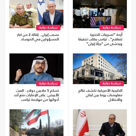
سياسة دولية
سياسة دولية
أزمة "تسريبات الذخيرة
بسبب إيران.. إقالة 2 من كبار
تتفاقم".. ترامب يطلب تحقيقا
المسؤولين في الموساد
ويخشى من "جرأة إيران"
سياسة دولية
سياسة دولية
الخارجية الأمريكية تكشف نتائج
تسلم 5 ملايين دولار.. البيت
مفاوضات روما بين لبنان
الأبيض: على الإمارات منع أحد
والاحتلال
أدواتها من مهاجمة ترامب