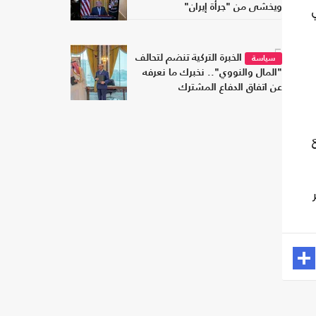
ويخشى من "جرأة إيران"
5
الخبرة التركية تنضم لتحالف
سياسة
"المال والنووي".. نخبرك ما نعرفه
عن اتفاق الدفاع المشترك