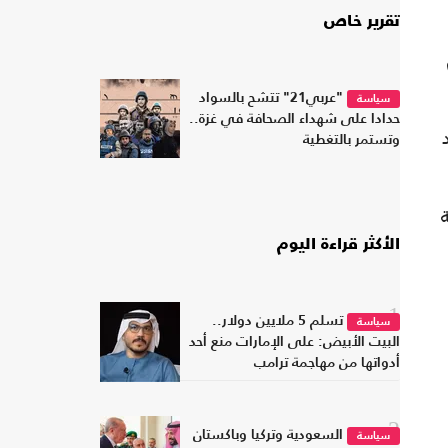
تقرير خاص
"عربي21" تتشح بالسواد
سياسة
حدادا على شهداء الصحافة في غزة..
وتستمر بالتغطية
توقف 33 سفينة
الأكثر قراءة اليوم
1
تسلم 5 ملايين دولار..
سياسة
البيت الأبيض: على الإمارات منع أحد
أدواتها من مهاجمة ترامب
2
السعودية وتركيا وباكستان
سياسة