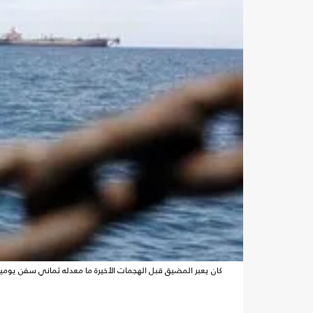
كان يعبر المضيق قبل الهجمات الأخيرة ما معدله ثماني سفن يومياً بعد أن كان 130 سفينة يومياً قب