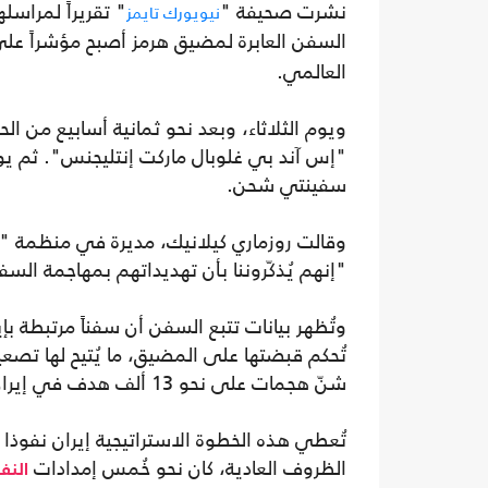
نشرت صحيفة "
" تقريراً لمراسل
نيويورك تايمز
السفن العابرة لمضيق هرمز أصبح مؤشراً على 
العالمي.
ويوم الثلاثاء، وبعد نحو ثمانية أسابيع من ا
"إس آند بي غلوبال ماركت إنتليجنس". ثم يو
سفينتي شحن.
وقالت روزماري كيلانيك، مديرة في منظمة "د
"إنهم يُذكّروننا بأن تهديداتهم بمهاجمة الس
وتُظهر بيانات تتبع السفن أن سفناً مرتبطة بإ
تُحكم قبضتها على المضيق، ما يُتيح لها تص
شنّ هجمات على نحو 13 ألف هدف في إيران وفرض حصاراً بحرياً عليها.
تُعطي هذه الخطوة الاستراتيجية إيران نفوذا
الظروف العادية، كان نحو خُمس إمدادات
النف