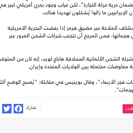
لضمان حرية حركة التجارة"، لكن غياب وجود بحري أمريكي كبير في
لإيرانيين ما زالوا يُشكلون تهديدا هناك،
تئناف الملاحة عبر مضيق هرمز إذا رفضت البحرية الأمريكية
هجماتها، فمن المرجح أن تتجنب شركات الشحن المرور عبر
ركة الشحن الألمانية العملاقة هاباج-لويد، إنه كان من المتوقع
ية مفاوضات محتملة بين الولايات المتحدة وإيران.
فجر الأربعاء"، وقال بوينيس في مقابلة: "يُصبح الوضع أكثر
هجمات".
شارك
لات