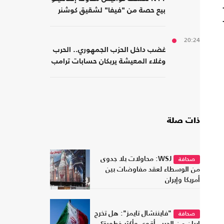
بيع حصة من "فيفا" لشقيق كوشنر
20:24
غضب داخل الحزب الجمهوري.. الحرب
وغلاء المعيشة يربكان حسابات ترامب
ذات صلة
WSJ: محاولات بلا جدوى
صحافة
من الوسطاء لعقد مفاوضات بين
أمريكا وإيران
"فايننشال تايمز": هل تخرج
صحافة