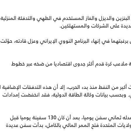
لبنزين والديزل والغاز المستخدم في الطهي والتدفئة المنزلية
 جديدة على الشركات والمستهلكين.
برغبتهما في إنهاء البرنامج النووي الإيراني وعزل قادته، حوّلت
 ملاعب كرة قدم أكثر جدوى اقتصاديا من ضخه عبر خطوط
أكبر من النفط منذ بدء الحرب، إلا أن هذه التدفقات الإضافية ل
 وبحسب بيانات وكالة الطاقة الدولية، فقد انخفضت إمدادات
قبل الهجمات الأخيرة، كان يعبر المضيق ما معدله ثماني سفن يوميا، بعد أن كان 130 سفينة يوميا قبل
ولايات المتحدة فتح الممر المائي بالكامل، بدأت سفن عديدة