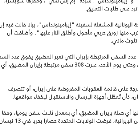
 و"إيبامينونداس". شركة "إم إس سي"، ومقرها سويسرا،
رد على طلبات التعليق.
يونانية المشغلة لسفينة "إيبامينونداس"، بيانا قالت فيه إن
رب منها زورق حربي مأهول وأطلق النار عليها". وأضافت أن
 تلوث مائي.
 عدد السفن المرتبطة بإيران التي تعبر المضيق يفوق عدد الس
غير المرتبطة بها، فمنذ الثاني من آذار/ مارس وحتى يوم الأحد، عبرت 308 سفن مرتبطة بإيران المضيق، أي
رجة على قائمة العقوبات المفروضة على إيران، أو تتصرف
ان، كأن تُعطّل أجهزة الإرسال والاستقبال لإخفاء مواقعها.
، عبرت 90 سفينة لا تربطها أي صلة بإيران المضيق، أي بمعدل ثلاث سفن يوميا، وفقا
لبيانات لويدز ليست، في محاولة لوقف السفن الإيرانية، فرضت الولايات المتحدة حصارا بحريا 