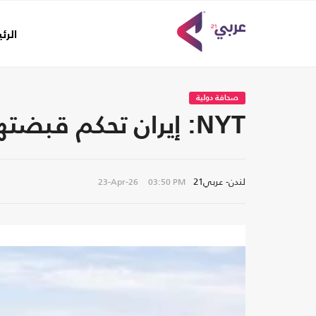
الرئ
صحافة دولية
NYT: إيران تحكم قبضتها على الملاحة في مضيق هرمز
لندن- عربي21
23-Apr-26
03:50 PM