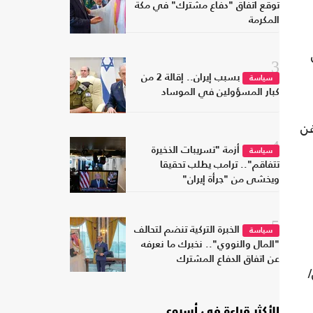
توقع اتفاق "دفاع مشترك" في مكة
المكرمة
3
بسبب إيران.. إقالة 2 من
سياسة
كبار المسؤولين في الموساد
فن
4
أزمة "تسريبات الذخيرة
سياسة
تتفاقم".. ترامب يطلب تحقيقا
ويخشى من "جرأة إيران"
5
الخبرة التركية تنضم لتحالف
سياسة
"المال والنووي".. نخبرك ما نعرفه
عن اتفاق الدفاع المشترك
في 13 نيسان/
الأكثر قراءة في أسبوع