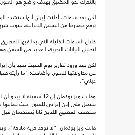
بالتحرك نحو المضيق بهدف واضح هو العبور.
لكن بعد ساعات، أعلنت إيران أنها ستشدد الرق
ترفع حصارها عن السفن الإيرانية، جنوب شر
خلال الساعات القليلة التي بدا فيها المضي
لتحليل البيانات البحرية، العديد من السفن و
عن محاولاتها للعبور. وأضافت: "ما رأيته صبا
عيني".
وقالت ويز بوكمان إن 12 س
تحصل على إذن إيراني للعبور، حيث تطالبها ب
منتصف المضيق اللذين كانا يُستخدمان قبل الحرب التي 
قالت ويز بوكمان: "لا توجد حرية ملاحة"، ويو