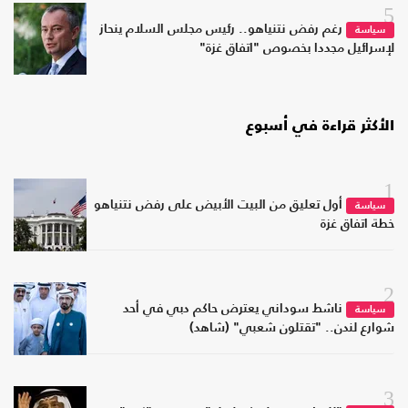
5
رغم رفض نتنياهو.. رئيس مجلس السلام ينحاز
سياسة
لإسرائيل مجددا بخصوص "اتفاق غزة"
الأكثر قراءة في أسبوع
1
أول تعليق من البيت الأبيض على رفض نتنياهو
سياسة
خطة اتفاق غزة
2
ناشط سوداني يعترض حاكم دبي في أحد
سياسة
شوارع لندن.. "تقتلون شعبي" (شاهد)
3