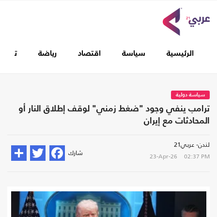
الرئيسية
سياسة
اقتصاد
رياضة
تغطيا
سياسة دولية
ترامب ينفي وجود "ضغط زمني" لوقف إطلاق النار أو
المحادثات مع إيران
لندن- عربي21
شارك
23-Apr-26
02:37 PM