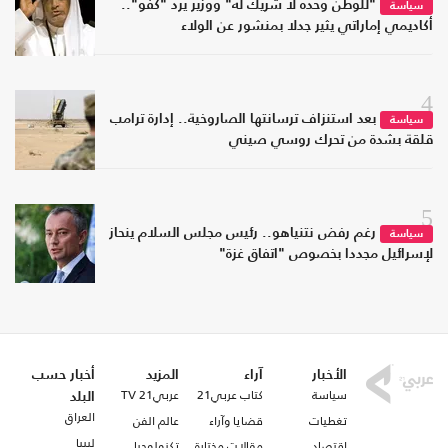
"للوطن وحده لا شريك له" ووزير يرد "كفو"..
سياسة
أكاديمي إماراتي يثير جدلا بمنشور عن الولاء
4
بعد استنزاف ترسانتها الصاروخية.. إدارة ترامب
سياسة
قلقة بشدة من تحرك روسي صيني
5
رغم رفض نتنياهو.. رئيس مجلس السلام ينحاز
سياسة
لإسرائيل مجددا بخصوص "اتفاق غزة"
الأخبار
آراء
المزيد
أخبار حسب
سياسة
كتاب عربي21
عربي21 TV
البلد
العراق
تغطيات
قضايا وآراء
عالم الفن
ليبيا
اقتصاد
مقالات مختارة
تكنولوجيا