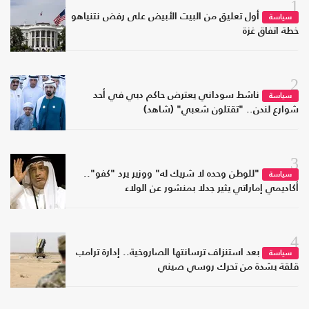
1
أول تعليق من البيت الأبيض على رفض نتنياهو
سياسة
خطة اتفاق غزة
2
ناشط سوداني يعترض حاكم دبي في أحد
سياسة
شوارع لندن.. "تقتلون شعبي" (شاهد)
3
"للوطن وحده لا شريك له" ووزير يرد "كفو"..
سياسة
أكاديمي إماراتي يثير جدلا بمنشور عن الولاء
4
بعد استنزاف ترسانتها الصاروخية.. إدارة ترامب
سياسة
قلقة بشدة من تحرك روسي صيني