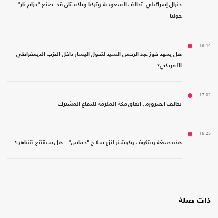
جنرال إسرائيلي: تحالف السعودية وتركيا وباكستان قد يصنع "حزام نار"
حولنا
19:14
هل يمهد فوز عبد الرحمن السيد لتحول اليسار داخل الحزب الديمقراطي
الأمريكي؟
17:02
تحالف الضرورة.. اتفاق مكة المكرمة للدفاع المشترك
16:25
هذه صيغة ويتكوف وكوشنر لنزع سلاح "حماس".. هل سيقتنع نتنياهو؟
ذات صلة