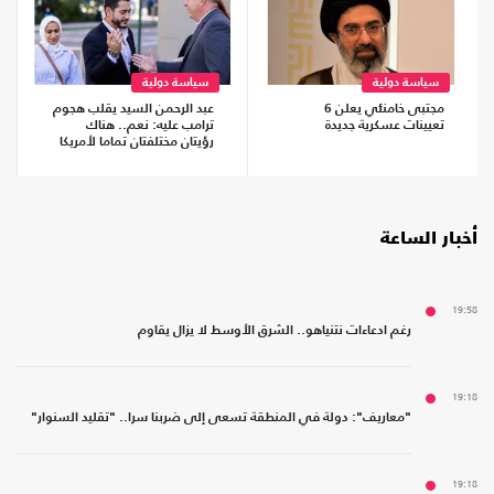
سياسة دولية
سياسة دولية
مجتبى خامنئي يعلن 6
عبد الرحمن السيد يقلب هجوم
تعيينات عسكرية جديدة
ترامب عليه: نعم.. هناك
رؤيتان مختلفتان تماما لأمريكا
أخبار الساعة
19:58
رغم ادعاءات نتنياهو.. الشرق الأوسط لا يزال يقاوم
19:18
"معاريف": دولة في المنطقة تسعى إلى ضربنا سرا.. "تقليد السنوار"
19:18