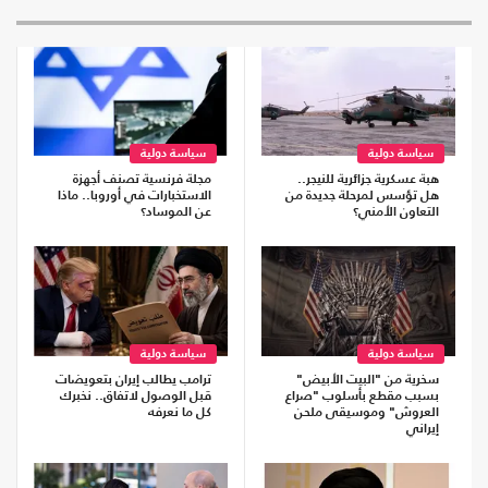
سياسة دولية
سياسة دولية
هبة عسكرية جزائرية للنيجر..
مجلة فرنسية تصنف أجهزة
هل تؤسس لمرحلة جديدة من
الاستخبارات في أوروبا.. ماذا
التعاون الأمني؟
عن الموساد؟
سياسة دولية
سياسة دولية
سخرية من "البيت الأبيض"
ترامب يطالب إيران بتعويضات
بسبب مقطع بأسلوب "صراع
قبل الوصول لاتفاق.. نخبرك
العروش" وموسيقى ملحن
كل ما نعرفه
إيراني