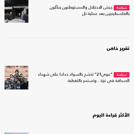
جيش الاحتلال والمستوطنون ينكّلون
سياسة
بالفلسطينيين بعد عملية تل
تقرير خاص
"عربي21" تتشح بالسواد حدادا على شهداء
سياسة
الصحافة في غزة.. وتستمر بالتغطية
الأكثر قراءة اليوم