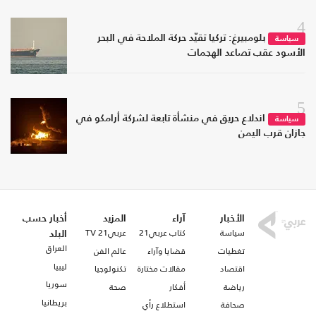
4
بلومبيرغ: تركيا تقيّد حركة الملاحة في البحر
سياسة
الأسود عقب تصاعد الهجمات
5
اندلاع حريق في منشأة تابعة لشركة أرامكو في
سياسة
جازان قرب اليمن
الأخبار
آراء
المزيد
أخبار حسب
سياسة
كتاب عربي21
عربي21 TV
البلد
العراق
تغطيات
قضايا وآراء
عالم الفن
ليبيا
اقتصاد
مقالات مختارة
تكنولوجيا
سوريا
رياضة
أفكار
صحة
بريطانيا
صحافة
استطلاع رأي