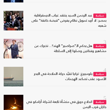
2
عبد الرحمن السيد ينتقد غياب الديمقراطية
سياسة
بمصر: لا أريد تمويل نظام يفرض "قبضة خانقة" على
شعبه
3
هل يحكم الـ"صراصير" الهند؟.. نخبرك عن
سياسة
مشاهير وفنانين وصلوا إلى السلطة
4
بلومبيرغ: تركيا تقيّد حركة الملاحة في البحر
سياسة
الأسود عقب تصاعد الهجمات
5
اندلاع حريق في منشأة تابعة لشركة أرامكو في
سياسة
جازان قرب اليمن