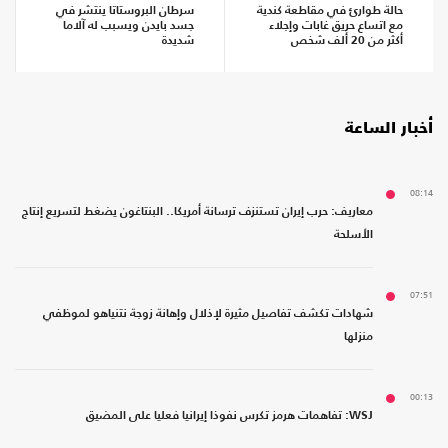
حالة طوارئ في مقاطعة كندية
سرطان البروستاتا ينتشر في
مع اتساع حريق غابات وإجلاء
جسد بايدن ويسبب له آلاما
أكثر من 20 ألف شخص
شديدة
أخبار الساعة
08:14
معاريف: حرب إيران تستنزف ترسانة أمريكا.. البنتاغون يضغط لتسريع إنتاج
الأسلحة
07:51
شهادات تكشف تفاصيل مثيرة لإذلال وإهانة زوجة نتنياهو لموظفي
منزلها
00:13
WSJ: تفاهمات هرمز تكرس نفوذا إيرانيا فعليا على المضيق