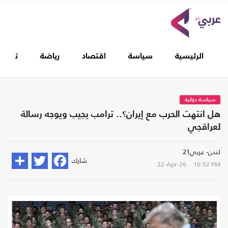
الرئيسية
سياسة
اقتصاد
رياضة
تغطيا
سياسة دولية
هل انتهت الحرب مع إيران؟.. ترامب يجيب ويوجه رسالة
لعراقجي
لندن- عربي21
شارك
22-Apr-26
10:52 PM