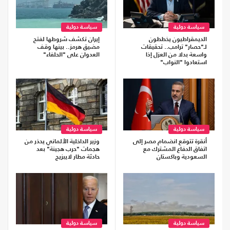
سياسة دولية
سياسة دولية
الديمقراطيون يخططون
إيران تكشف شروطها لفتح
لـ"حصار" ترامب.. تحقيقات
مضيق هرمز.. بينها وقف
واسعة بدلا من العزل إذا
العدوان على "الحلفاء"
استعادوا "النواب"
سياسة دولية
سياسة دولية
أنقرة تتوقع انضمام مصر إلى
وزير الداخلية الألماني يحذر من
اتفاق الدفاع المشترك مع
هجمات "حرب هجينة" بعد
السعودية وباكستان
حادثة مطار لايبزيج
سياسة دولية
سياسة دولية