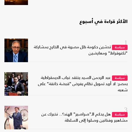
الأكثر قراءة في أسبوع
1
تدشين حكومة ظل مصرية في الخارج بمشاركة
سياسة
"تكنوقراط" ومعارضين
2
عبد الرحمن السيد ينتقد غياب الديمقراطية
سياسة
بمصر: لا أريد تمويل نظام يفرض "قبضة خانقة" على
شعبه
3
هل يحكم الـ"صراصير" الهند؟.. نخبرك عن
سياسة
مشاهير وفنانين وصلوا إلى السلطة