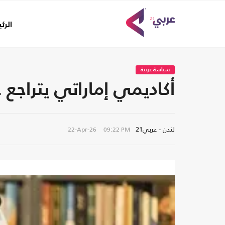
الرئ
سياسة عربية
أكاديمي إماراتي يتراجع 
لندن - عربي21
22-Apr-26
09:22 PM