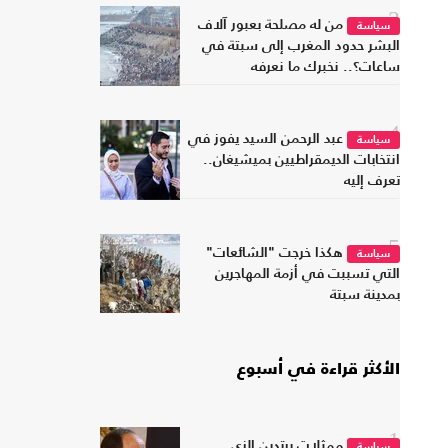
3
من له مصلحة بعبور آلاف
سياسة
البشر حدود المغرب إلى سبتة في
ساعات؟.. نخبرك ما نعرفه
4
عبد الرحمن السيد يفوز في
سياسة
انتخابات الديمقراطيين بميشيغان..
تعرف إليه
5
هكذا خرجت "الشائعات"
سياسة
التي تسببت في أزمة المهاجرين
بمدينة سبتة
الأكثر قراءة في أسبوع
1
ممثلات يرتدين الزي
سياسة