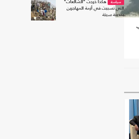
5
هكذا خرجت "الشائعات"
سياسة
التي تسببت في أزمة المهاجرين
بمدينة سبتة
ب