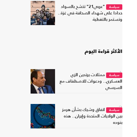
"عربي21" تتشح بالسواد
سياسة
حدادا على شهداء الصحافة في غزة..
وتستمر بالتغطية
الأكثر قراءة اليوم
1
ممثلات يرتدين الزي
سياسة
العسكري.. ودعوات للاصطفاف مع
السيسي
2
اتفاق وشيك بشأن هرمز
سياسة
بين الولايات المتحدة وإيران.. هذه
بنوده