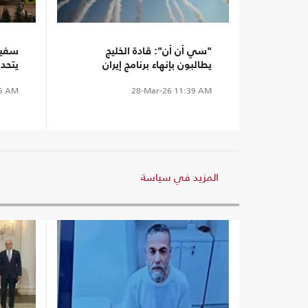
"سي أن أن": قادة الخليج
سفير 
يطالبون بإنهاء برنامج إيران
يتحد
الصاروخي
مباش
6 AM
28-Mar-26
11:39 AM
المزيد في سياسة