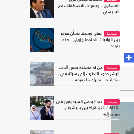
العسكري.. ودعوات للاصطفاف مع
السيسي
2
اتفاق وشيك بشأن هرمز
سياسة
بين الولايات المتحدة وإيران.. هذه
بنوده
3
من له مصلحة بعبور آلاف
سياسة
البشر حدود المغرب إلى سبتة في
ساعات؟.. نخبرك ما نعرفه
4
عبد الرحمن السيد يفوز في
سياسة
انتخابات الديمقراطيين بميشيغان..
تعرف إليه