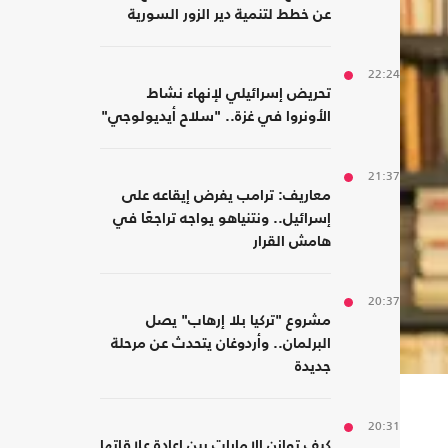
عن خطط لتنمية دير الزور السورية
22:24
تحريض إسرائيلي لإنهاء نشاط
الأونروا في غزة.. "سلاح أيديولوجي"
21:37
معاريف: ترامب يفرض إيقاعه على
إسرائيل.. ونتنياهو يواجه تراجعًا في
هامش القرار
20:37
مشروع "تركيا بلا إرهاب" يصل
البرلمان.. وأردوغان يتحدث عن مرحلة
جديدة
20:31
كيف توازن الإمارات بين إعادة علاقاتها