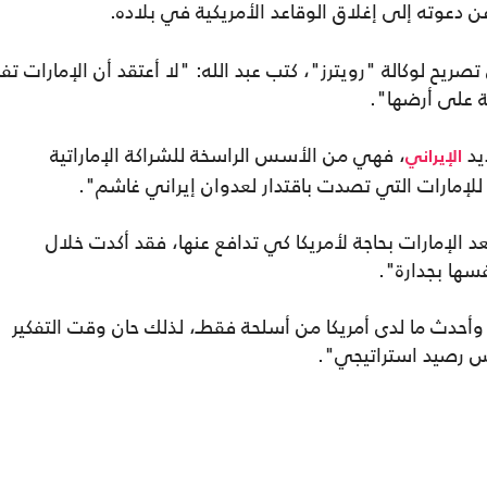
ن دعوته إلى إغلاق الوقاعد الأمريكية في بلاده.
يح لوكالة "رويترز"، كتب عبد الله: "لا أعتقد أن الإمارات تفك
ة على أرضها".
يد
، فهي من الأسس الراسخة للشراكة الإماراتية
الإيراني
 للإمارات التي تصدت باقتدار لعدوان إيراني غاشم".
عد الإمارات بحاجة لأمريكا كي تدافع عنها، فقد أكدت خلال
فسها بجدارة".
وأحدث ما لدى أمريكا من أسلحة فقطـ، لذلك حان وقت التفكير
س رصيد استراتيجي".