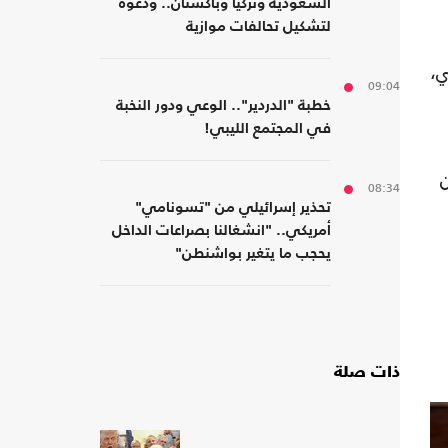
السعودية وتركيا وباكستان.. ودعوة
لتشكيل تحالفات موازية
ي،
09:04
خطبة "الدردير".. الوعي ودور النخبة
في المجتمع الليبي!
ن
08:34
تحذير إسرائيلي من "تسونامي"
أمريكي.. "انشغالنا بصراعات الداخل
يحجب ما يتغير بواشنطن"
ذات صلة