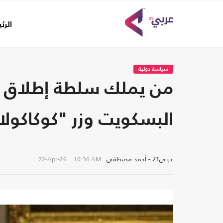
الرئ
سياسة دولية
من يملك سلطة إطلاق ال
البسكويت وزر "كوكاكولا
عربي21 - أحمد مصطفى
22-Apr-26
10:36 AM