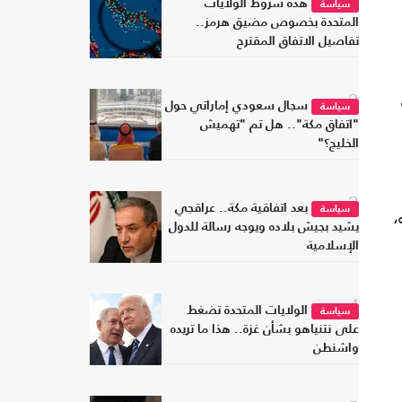
هذه شروط الولايات
سياسة
المتحدة بخصوص مضيق هرمز..
تفاصيل الاتفاق المقترح
2
سجال سعودي إماراتي حول
سياسة
"اتفاق مكة".. هل تم "تهميش
الخليج؟"
3
بعد اتفاقية مكة.. عراقجي
سياسة
،
يشيد بجيش بلاده ويوجه رسالة للدول
الإسلامية
4
الولايات المتحدة تضغط
سياسة
على نتنياهو بشأن غزة.. هذا ما تريده
واشنطن