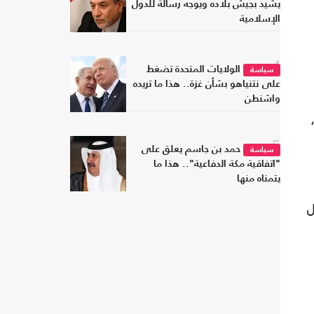
يشيد بجيش بلاده ويوجه رسالة للدول
الإسلامية
4
الولايات المتحدة تضغط
سياسة
على نتنياهو بشأن غزة.. هذا ما تريده
واشنطن
5
حمد بن جاسم يعلق على
سياسة
"اتفاقية مكة الدفاعية".. هذا ما
يتمناه منها
ل