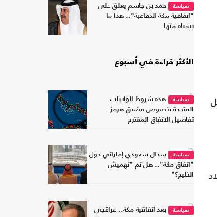
5
حمد بن جاسم يعلق على
سياسة
"اتفاقية مكة الدفاعية".. هذا ما
يتمناه منها
الأكثر قراءة في أسبوع
1
لـ 30 دقيقة قبل
هذه شروط الولايات
سياسة
المتحدة بخصوص مضيق هرمز..
تفاصيل الاتفاق المقترح
2
سجال سعودي إماراتي حول
سياسة
"اتفاق مكة".. هل تم "تهميش
اد
الخليج؟"
3
بعد اتفاقية مكة.. عراقجي
سياسة