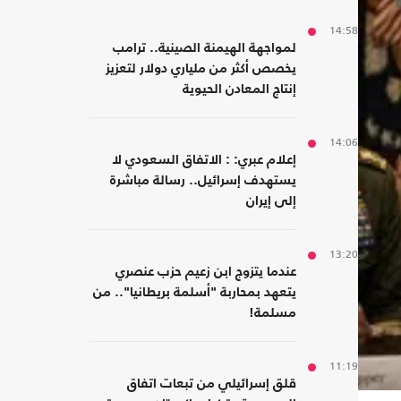
14:58
لمواجهة الهيمنة الصينية.. ترامب
يخصص أكثر من ملياري دولار لتعزيز
إنتاج المعادن الحيوية
14:06
إعلام عبري: : الاتفاق السعودي لا
يستهدف إسرائيل.. رسالة مباشرة
إلى إيران
13:20
عندما يتزوج ابن زعيم حزب عنصري
يتعهد بمحاربة "أسلمة بريطانيا".. من
مسلمة!
11:19
قلق إسرائيلي من تبعات اتفاق