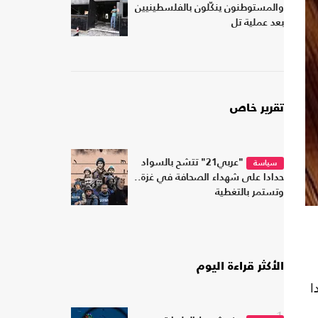
والمستوطنون ينكّلون بالفلسطينيين
بعد عملية تل
تقرير خاص
"عربي21" تتشح بالسواد
سياسة
حدادا على شهداء الصحافة في غزة..
وتستمر بالتغطية
الأكثر قراءة اليوم
ا
1