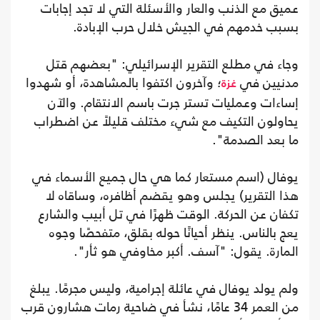
عميق مع الذنب والعار والأسئلة التي لا تجد إجابات
بسبب خدمهم في الجيش خلال حرب الإبادة.
وجاء في مطلع التقرير الإسرائيلي: "بعضهم قتل
مدنيين في
؛ وآخرون اكتفوا بالمشاهدة، أو شهدوا
غزة
إساءات وعمليات تستر جرت باسم الانتقام. والآن
يحاولون التكيف مع شيء مختلف قليلاً عن اضطراب
ما بعد الصدمة".
يوفال (اسم مستعار كما هي حال جميع الأسماء في
هذا التقرير) يجلس وهو يقضم أظافره، وساقاه لا
تكفان عن الحركة. الوقت ظهرًا في تل أبيب والشارع
يعج بالناس. ينظر أحيانًا حوله بقلق، متفحصًا وجوه
المارة. يقول: "آسف. أكبر مخاوفي هو ثأر".
ولم يولد يوفال في عائلة إجرامية، وليس مجرمًا. يبلغ
من العمر 34 عامًا، نشأ في ضاحية رمات هشارون قرب