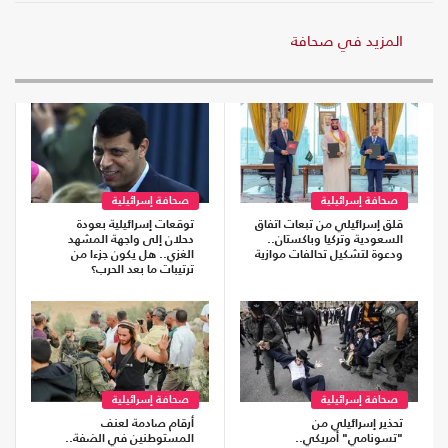
المزيد في صحافة
صحافة إسرائيلية
صحافة إسرائيلية
قلق إسرائيلي من تبعات اتفاق
توقعات إسرائيلية بعودة
السعودية وتركيا وباكستان..
دحلان إلى واجهة المشهد
ودعوة لتشكيل تحالفات موازية
الغزي.. هل يكون جزءا من
ترتيبات ما بعد الحرب؟
صحافة إسرائيلية
صحافة إسرائيلية
تحذير إسرائيلي من
أرقام صادمة لعنف
"تسونامي" أمريكي..
المستوطنين في الضفة..