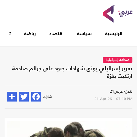
الرئيسية
سياسة
اقتصاد
رياضة
تغطيا
صحافة إسرائيلية
تقرير إسرائيلي يوثق شهادات جنود على جرائم صادمة
ارتكبت بغزة
لندن- عربي21
شارك
21-Apr-26
07:10 PM