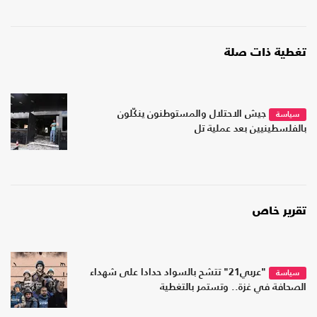
تغطية ذات صلة
جيش الاحتلال والمستوطنون ينكّلون
سياسة
بالفلسطينيين بعد عملية تل
تقرير خاص
"عربي21" تتشح بالسواد حدادا على شهداء
سياسة
الصحافة في غزة.. وتستمر بالتغطية