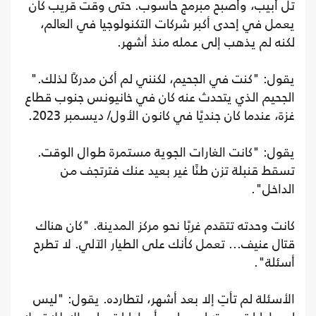
تل أبيب، وأصبح مبرمج حاسوب. حتى وقت قريب كان
يعمل في إحدى أكبر شركات التكنولوجيا في العالم،
لكنه لم يذهب إلى عمله منذ أشهر.
يقول: "كنت في الجحيم، لكنني لم أكن مدركًا لذلك."
الجحيم الذي يتحدث عنه كان في خانيونس جنوب قطاع
غزة، عندما كان جنديًا في كانون الأول/ ديسمبر 2023.
يقول: "كانت الغارات الجوية مستمرة طوال الوقت.
تسقط قنبلة تزن طنًا غير بعيد عنك فترتجف من
الداخل".
كانت وحدته تتقدم غربًا نحو مركز المدينة. "كان هناك
قتال عنيف... تعمل كأنك على الطيار الآلي. لا تطرح
أسئلة".
الأسئلة لم تأتِ إلا بعد أشهر، لتطارده. يقول: "ليس