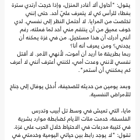
يقول: "أحاول ألا أغادر المنزل، وإذا خرجت أرتدي سترة
بغطاء للرأس كي لا يتعرف عليّ أحد. حتى إنني
تخلصت من المرايا. لا أحتمل النظر إلى نفسي. لدي
خوف عميق من أن ينتقم مني أحد لما فعلته، رغم
أنني أدرك أن هذا مستحيل. من في غزة يمكنه أن
يجدني؟ ومن يعرف أنه أنا؟
ربما بطريقة ما أريد أن أموت، لأُنهي الأمر. لا أقتل
نفسي لأنني وعدت أمي، لكنني أعترف أنني لا أعرف
كم يمكنني أن أستمر".
وبعد يومين من حديثه للصحيفة، أُدخل يوفال إلى جناح
للأمراض النفسية.
مايا، التي تعيش في وسط تل أبيب وتدرس
الفلسفة، خدمت مئات الأيام كضابطة موارد بشرية
في كتيبة مدرعات في الاحتياط خلال الحرب على غزة.
تقول: "لا يوجد رابط بين حياتي اليومية وخدمتي في