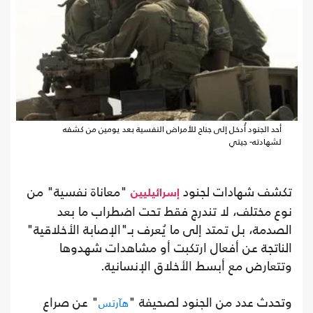
أحد الجنود أُدخل إلى جناح للأمراض النفسية بعد يومين من كشفه
لشهادته- جيتي
تكشف شهادات لجنود
"معاناة نفسية" من
إسرائيليين
نوع مختلف، لا تندرج فقط تحت اضطراب ما بعد
الصدمة، بل تمتد إلى ما يُعرف بـ"الإصابة الأخلاقية"
الناتجة عن أفعال ارتكبت أو مشاهدات شهدوها
وتتعارض مع أبسط الأخلاق الإنسانية.
وتحدث عدد من الجنود لصحيفة "
" عن صراع
هآرتس