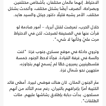
الاحتياط. إنهما عالمان مختلفان، بأشخاص مختلفين.
وبصراحة، أتصرف أيضًا بشكل مختلف، وأتحدث بشكل
مختلف. الأمر يشبه قليلًا دكتور جيكل والسيد هايد.
خلال الحرب، تعرضت لقتل أبرياء – أمور صادمة لو
قرأت عنها في الصحيفة لصرخت، لكن في الاحتياط
مرت عليّ وكأنها لا شيء".
وتروي حادثة في موقع عسكري جنوب غزة: "كنت
جالسة في غرفة القيادة. فجأة لاحظ الجنود خمسة
فلسطينيين يعبرون خطًا لم يُسمح لهم بتجاوزه،
متجهين نحو شمال غزة.
عمّ الجنون المكان. كان هناك فوضى كبيرة. أعطى قائد
الكتيبة أمرًا بإغراقهم بالنيران، رغم عدم التأكد من أنهم
مسلحون. بدأت دبابة بإطلاق رشاشها عليهم. مئات
الطلقات".