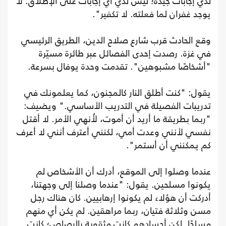
لدي إجابات جيدة؛ ليس لدي أي إجابات على الإطلاق. لا
يوجد غفران لما فعلته. لا تكفير".
وقع الحادث قرب شارع صلاح الدين، الطريق الرئيسي
في غزة. رصدت إحدى الفصائل عبر طائرة مسيّرة
"أشخاصًا مشبوهين". تقدمت وحدة يوفال بسرعة.
يقول: "كنت أطلق النار كالمجنون، كما يعلمونك في
تدريبات الفصيلة في التدريب الأساسي." ويضيف:
"ربما بطريقة ما أريد أن أموت، لأُنهي الأمر. لا أقتل
نفسي لأنني وعدت أمي، لكنني أعترف أنني لا أعرف
كم يمكنني أن أستمر".
عندما وصلوا إلى الموقع، أدرك أن الأشخاص لم
يكونوا مسلحين. يقول: "عندما وصلنا إلى وجهتنا،
أدركت أن هؤلاء لم يكونوا إرهابيين. كان هناك رجل
مسن وثلاثة فتيان، ربما مراهقين. لم يكن أي منهم
مسلحًا. لكن أجسادهم كانت مثقوبة بالرصاص؛ كانت