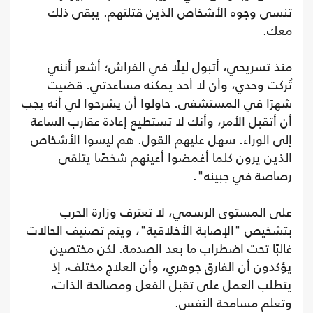
تنسى وجوه الأشخاص الذين قتلتهم. يبقى ذلك
معك.
منذ تسريحي، أتبول ليلًا في الفراش؛ أشعر أنني
تُركت وحدي، وأن لا أحد يمكنه مساعدتي. قضيت
شهرًا في المستشفى. حاولوا أن يشرحوا لي أنه يجب
أن أتقبل الأمر، وأنك لا تستطيع إعادة عقارب الساعة
إلى الوراء. سهل عليهم القول. هم ليسوا الأشخاص
الذين يرون كلما أغمضوا أعينهم شخصًا يتلقى
رصاصة في جبينه".
على المستوى الرسمي، لا تعترف وزارة الحرب
بتشخيص "الإصابة الأخلاقية"، ويتم تصنيف الحالات
غالبًا تحت اضطراب ما بعد الصدمة. لكن مختصين
يؤكدون أن الفارق جوهري، وأن العلاج مختلف، إذ
يتطلب العمل على تقبل الفعل ومصالحة الذات،
وتعلم مسامحة النفس.