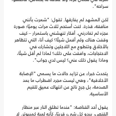
سراحه".
لكن المشهد لم يفارقها. تقول: "شعرت بأنني
منافقة، قذرة. كنت أستحم ثلاث مرات يوميًا؛ صورة
عجزه لم تغادرني. أفكار تنهشني باستمرار – كيف
وقفت هناك ولم أفعل شيئًا؟ كيف أنا، التي تتظاهر
بالأخلاق وتتطوع مع اللاجئين وتشارك في
الاحتجاجات، وافقت على ذلك؟ لماذا لم أقل شيئًا،
وماذا يقول ذلك عني؟ ليس لدي جواب".
يتحدث خبراء عن تزايد حالات ما يسمى "الإصابة
الأخلاقية"، وهي ليست مجرد اضطراب ما بعد
الصدمة، بل جرح ناتج عن انتهاك عميق للقيم
الأساسية.
يقول أحد القناصة: "عندما تطلق النار عبر منظار
القنص، يبدو كل شيء قريبًا، كأنه لعبة كمبيوتر. لا