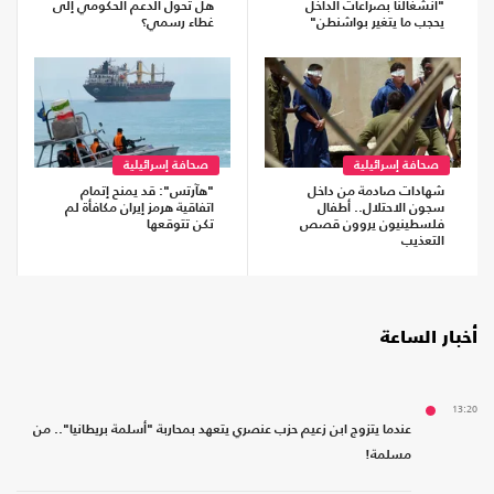
"انشغالنا بصراعات الداخل
هل تحول الدعم الحكومي إلى
يحجب ما يتغير بواشنطن"
غطاء رسمي؟
صحافة إسرائيلية
صحافة إسرائيلية
شهادات صادمة من داخل
"هآرتس": قد يمنح إتمام
سجون الاحتلال.. أطفال
اتفاقية هرمز إيران مكافأة لم
فلسطينيون يروون قصص
تكن تتوقعها
التعذيب
أخبار الساعة
13:20
عندما يتزوج ابن زعيم حزب عنصري يتعهد بمحاربة "أسلمة بريطانيا".. من
مسلمة!