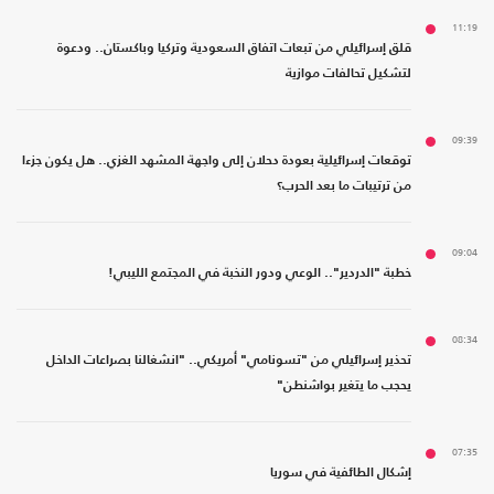
11:19
قلق إسرائيلي من تبعات اتفاق السعودية وتركيا وباكستان.. ودعوة
لتشكيل تحالفات موازية
09:39
توقعات إسرائيلية بعودة دحلان إلى واجهة المشهد الغزي.. هل يكون جزءا
من ترتيبات ما بعد الحرب؟
09:04
خطبة "الدردير".. الوعي ودور النخبة في المجتمع الليبي!
08:34
تحذير إسرائيلي من "تسونامي" أمريكي.. "انشغالنا بصراعات الداخل
يحجب ما يتغير بواشنطن"
07:35
إشكال الطائفية في سوريا