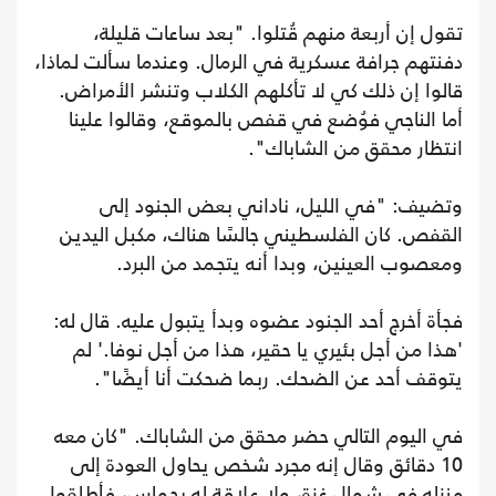
تقول إن أربعة منهم قُتلوا. "بعد ساعات قليلة،
دفنتهم جرافة عسكرية في الرمال. وعندما سألت لماذا،
قالوا إن ذلك كي لا تأكلهم الكلاب وتنشر الأمراض.
أما الناجي فوُضع في قفص بالموقع، وقالوا علينا
انتظار محقق من الشاباك".
وتضيف: "في الليل، ناداني بعض الجنود إلى
القفص. كان الفلسطيني جالسًا هناك، مكبل اليدين
ومعصوب العينين، وبدا أنه يتجمد من البرد.
فجأة أخرج أحد الجنود عضوه وبدأ يتبول عليه. قال له:
'هذا من أجل بئيري يا حقير، هذا من أجل نوفا.' لم
يتوقف أحد عن الضحك. ربما ضحكت أنا أيضًا".
في اليوم التالي حضر محقق من الشاباك. "كان معه
10 دقائق وقال إنه مجرد شخص يحاول العودة إلى
منزله في شمال غزة، ولا علاقة له بحماس، فأطلقوا