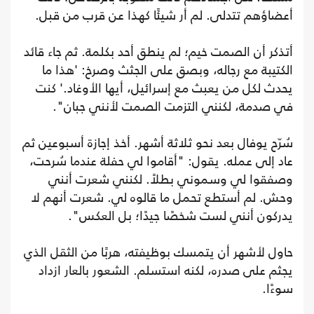
أعضاؤهم تتدلى. لم أر شيئًا كهذا عن قرب من قبل.
أتذكر أن الصمت خيم؛ لم ينطق أحد بكلمة. ثم جاء قائد
الكتيبة مع رجاله، وبصق على الجثث وصرخ: 'هذا ما
يحدث لكل من يعبث مع إسرائيل، أيها الأوغاد.' كنت
في صدمة، لكنني التزمت الصمت لأنني جبان".
سُرّح يوفال بعد نحو ثلاثة أشهر. أخذ إجازة أسبوعين ثم
عاد إلى عمله. يقول: "أقاموا لي حفلة عندما سُرحت،
وصفقوا لي وسموني بطلاً. لكنني شعرت أنني
وحش. لم أستطع تحمل ما قالوه لي. شعرت أنهم لا
يدركون أنني لست شخصًا جيدًا؛ بل العكس".
حاول لأشهر أن يتمسك بوظيفته، هربًا من الثقل الذي
يجثم على صدره، لكنه استسلم. الشعور بالعار ازداد
سوءًا.