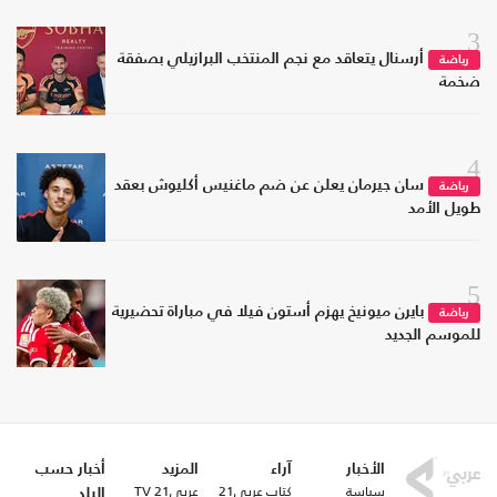
3
أرسنال يتعاقد مع نجم المنتخب البرازيلي بصفقة
رياضة
ضخمة
4
سان جيرمان يعلن عن ضم ماغنيس أكليوش بعقد
رياضة
طويل الأمد
5
بايرن ميونيخ يهزم أستون فيلا في مباراة تحضيرية
رياضة
للموسم الجديد
الأخبار
آراء
المزيد
أخبار حسب
سياسة
كتاب عربي21
عربي21 TV
البلد