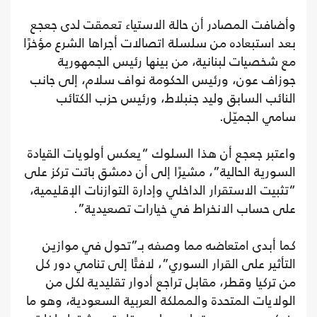
وأضافت المصادر أن حالة الاستياء تعمقت لدى جعجع
بعد استبعاده من سلسلة اتصالات أجراها الشرع مؤخرًا
مع شخصيات لبنانية، من بينها رئيس الجمهورية
جوزاف عون، ورئيس الحكومة نواف سلام، إلى جانب
النائب السابق وليد جنبلاط، ورئيس حزب الكتائب
سامي الجميّل.
واعتبر جعجع أن هذا السلوك “يعكس أولويات القيادة
السورية الحالية”، مشيرًا إلى أن دمشق باتت تركز على
“تثبيت الاستقرار الداخلي وإدارة التوازنات الإقليمية،
على حساب الانخراط في خيارات تصعيدية”.
كما أبدى امتعاضه مما وصفه بـ”تحول في موازين
التأثير على القرار السوري”، لافتًا إلى تنامي دور كل
من تركيا وقطر، مقابل تراجع أدوار تقليدية لكل من
الولايات المتحدة والمملكة العربية السعودية، وهو ما