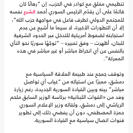
تنظيمي مغلق مع كوادر في الحزب، إن “رهانًا كان
قائمًا على أن يقدّم الرئيس السوري أحمد
نفسه
الشرع
للمجتمع الدولي كطرف فاعل في مواجهة حزب الله”،
إلا أن التطورات الأخيرة، لا سيما ما أُشيع عن عدم
استجابته لضغوط أمريكية للتدخل عبر الحدود الشرقية
للبنان، أظهرت – وفق تعبيره – “توجّهًا سوريًا نحو النأي
بالنفس عن أي انخراط مباشر أو غير مباشر في هذه
المعركة”.
وتوقف جعجع عند طبيعة العلاقة السياسية مع
دمشق، معبرًا عن استيائه من “غياب أي تواصل
مباشر” بينه وبين القيادة السورية الجديدة، رغم زيارة
وفد من «القوات اللبنانية» برئاسة الوزير السابق ملحم
الرياشي إلى دمشق، ولقائه وزير الإعلام السوري
حمزة المصطفى، دون أن يفضي ذلك إلى تطوير
قنوات اتصال سياسية مع القيادة السورية.