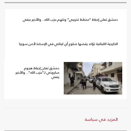
دمشق تعلن إحباط "مخطط تخريبي" وتتهم حزب الله.. والأخير ينفي
الخارجية اللبنانية تؤكد رفضها ضلوع أي لبناني في الإساءة لأمن سوريا
دمشق تعلن إحباط هجوم
صاروخي لـ"حزب الله".. والأخير
ينفي
المزيد في سياسة