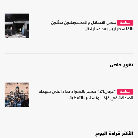
جيش الاحتلال والمستوطنون ينكّلون
سياسة
بالفلسطينيين بعد عملية تل
تقرير خاص
"عربي21" تتشح بالسواد حدادا على شهداء
سياسة
الصحافة في غزة.. وتستمر بالتغطية
الأكثر قراءة اليوم