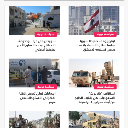
سياسة عربية
سياسة عربية
لبنان يوقف ضابطا سوريا
شهيدان في غزة.. وحكومة
سابقا مطلوبا لقضاء بلاده..
الاحتلال تبحث الاتفاق الأخير
يدرس تسليمه لدمشق
بضغط أمريكي
سياسة عربية
سياسة عربية
استنزاف "باتريوت"
الإمارات تعلن تعرض ناقلة
السعودية.. هل يقترب الخليج
نفط إلى الاستهداف في
من أزمة صواريخ اعتراضية؟
هرمز