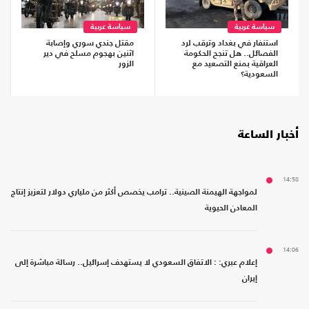
سياسة عربية
سياسة عربية
استنفار في بغداد وترقب لرد
مقتل جندي سوري وإصابة
الفصائل.. هل تنجح الحكومة
اثنين بهجوم مسلح في دير
العراقية بمنع التصعيد مع
الزور
السعودية؟
أخبار الساعة
14:58
لمواجهة الهيمنة الصينية.. ترامب يخصص أكثر من ملياري دولار لتعزيز إنتاج
المعادن الحيوية
14:06
إعلام عبري: : الاتفاق السعودي لا يستهدف إسرائيل.. رسالة مباشرة إلى
إيران