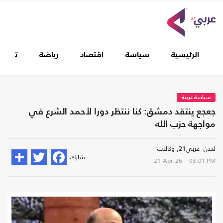
الرئيسية
سياسة
اقتصاد
رياضة
تغطيا
سياسة عربية
جعجع ينتقد دمشق: كنا ننتظر دورا لأحمد الشرع في
مواجهة حزب الله
لندن- عربي21, وكالات
شارك
21-Apr-26
03:01 PM