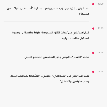
13:20
عندما يتزوج ابن زعيم حزب عنصري يتعهد بمحاربة "أسلمة بريطانيا".. من
مسلمة!
11:19
قلق إسرائيلي من تبعات اتفاق السعودية وتركيا وباكستان.. ودعوة
لتشكيل تحالفات موازية
09:04
خطبة "الدردير".. الوعي ودور النخبة في المجتمع الليبي!
08:34
تحذير إسرائيلي من "تسونامي" أمريكي.. "انشغالنا بصراعات الداخل
يحجب ما يتغير بواشنطن"