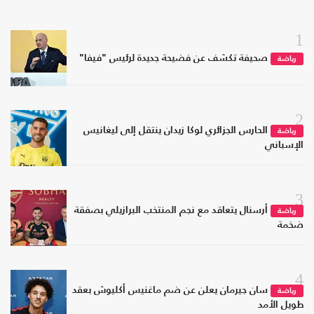
1
صحيفة تكشف عن فضيحة جديدة لرئيس "فيفا"
رياضة
2
الحارس الجزائري لوكا زيدان ينتقل إلى ليغانيس
رياضة
الإسباني
3
أرسنال يتعاقد مع نجم المنتخب البرازيلي بصفقة
رياضة
ضخمة
4
سان جيرمان يعلن عن ضم ماغنيس أكليوش بعقد
رياضة
طويل الأمد