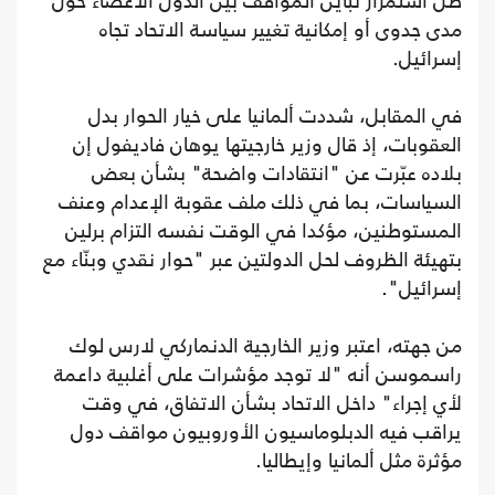
ظل استمرار تباين المواقف بين الدول الأعضاء حول
مدى جدوى أو إمكانية تغيير سياسة الاتحاد تجاه
إسرائيل.
في المقابل، شددت ألمانيا على خيار الحوار بدل
العقوبات، إذ قال وزير خارجيتها يوهان فاديفول إن
بلاده عبّرت عن "انتقادات واضحة" بشأن بعض
السياسات، بما في ذلك ملف عقوبة الإعدام وعنف
المستوطنين، مؤكدا في الوقت نفسه التزام برلين
بتهيئة الظروف لحل الدولتين عبر "حوار نقدي وبنّاء مع
إسرائيل".
من جهته، اعتبر وزير الخارجية الدنماركي لارس لوك
راسموسن أنه "لا توجد مؤشرات على أغلبية داعمة
لأي إجراء" داخل الاتحاد بشأن الاتفاق، في وقت
يراقب فيه الدبلوماسيون الأوروبيون مواقف دول
مؤثرة مثل ألمانيا وإيطاليا.