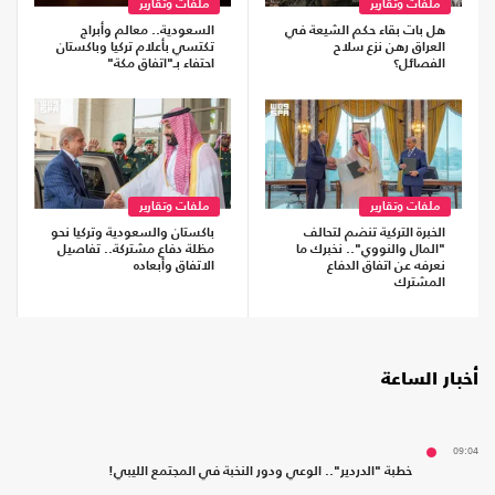
ملفات وتقارير
ملفات وتقارير
هل بات بقاء حكم الشيعة في
السعودية.. معالم وأبراج
العراق رهن نزع سلاح
تكتسي بأعلام تركيا وباكستان
الفصائل؟
احتفاء بـ"اتفاق مكة"
ملفات وتقارير
ملفات وتقارير
الخبرة التركية تنضم لتحالف
باكستان والسعودية وتركيا نحو
"المال والنووي".. نخبرك ما
مظلة دفاع مشتركة.. تفاصيل
نعرفه عن اتفاق الدفاع
الاتفاق وأبعاده
المشترك
أخبار الساعة
09:04
خطبة "الدردير".. الوعي ودور النخبة في المجتمع الليبي!