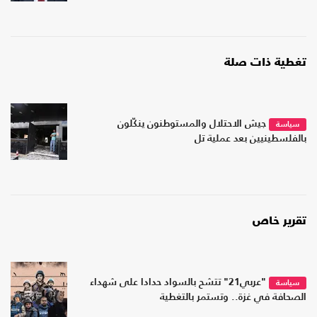
تغطية ذات صلة
جيش الاحتلال والمستوطنون ينكّلون
سياسة
بالفلسطينيين بعد عملية تل
تقرير خاص
"عربي21" تتشح بالسواد حدادا على شهداء
سياسة
الصحافة في غزة.. وتستمر بالتغطية