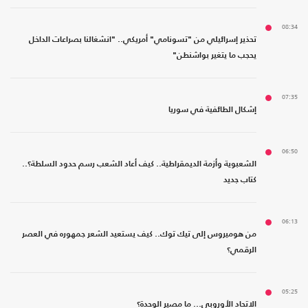
08:34
تحذير إسرائيلي من "تسونامي" أمريكي.. "انشغالنا بصراعات الداخل
يحجب ما يتغير بواشنطن"
07:35
إشكال الطائفية في سوريا
06:50
الشعبوية وأزمة الديمقراطية.. كيف أعاد الشعب رسم حدود السلطة؟..
كتاب جديد
06:13
من هوميروس إلى تيك توك.. كيف يستعيد الشعر جمهوره في العصر
الرقمي؟
05:25
الاتحاد الأوروبي... ما مصير الوحدة؟