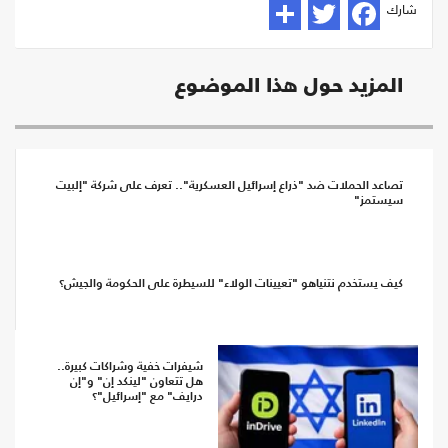
شارك
المزيد حول هذا الموضوع
تصاعد الحملات ضد "ذراع إسرائيل العسكرية".. تعرف على شركة "إلبيت
سيستمز"
كيف يستخدم نتنياهو "تعيينات الولاء" للسيطرة على الحكومة والجيش؟
شيفرات خفية وشراكات كبيرة..
هل تتعاون "لينكد إن" و"إن
درايف" مع "إسرائيل"؟