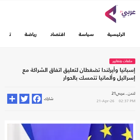
الرئيسية
سياسة
اقتصاد
رياضة
تغطيا
ملفات وتقارير
إسبانيا وأيرلندا تضغطان لتعليق اتفاق الشراكة مع
إسرائيل وألمانيا تتمسك بالحوار
لندن ـ عربي21
شارك
21-Apr-26
02:37 PM