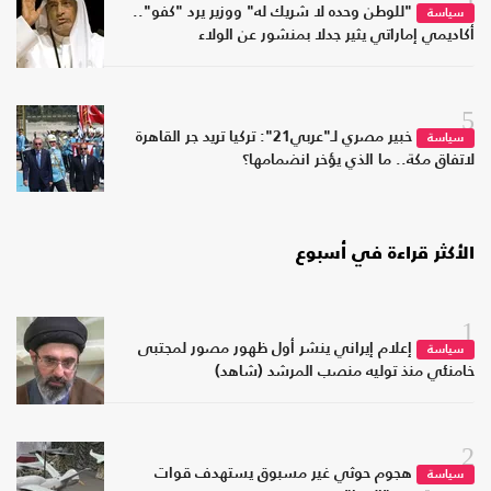
"للوطن وحده لا شريك له" ووزير يرد "كفو"..
سياسة
أكاديمي إماراتي يثير جدلا بمنشور عن الولاء
5
خبير مصري لـ"عربي21": تركيا تريد جر القاهرة
سياسة
لاتفاق مكة.. ما الذي يؤخر انضمامها؟
الأكثر قراءة في أسبوع
1
إعلام إيراني ينشر أول ظهور مصور لمجتبى
سياسة
خامنئي منذ توليه منصب المرشد (شاهد)
2
هجوم حوثي غير مسبوق يستهدف قوات
سياسة