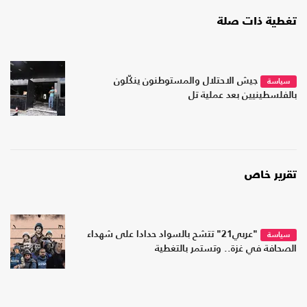
تغطية ذات صلة
جيش الاحتلال والمستوطنون ينكّلون
سياسة
بالفلسطينيين بعد عملية تل
تقرير خاص
"عربي21" تتشح بالسواد حدادا على شهداء
سياسة
الصحافة في غزة.. وتستمر بالتغطية