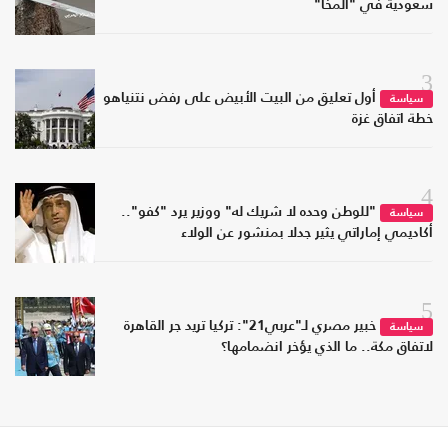
سعودية في "المخا"
3
أول تعليق من البيت الأبيض على رفض نتنياهو
سياسة
خطة اتفاق غزة
4
"للوطن وحده لا شريك له" ووزير يرد "كفو"..
سياسة
أكاديمي إماراتي يثير جدلا بمنشور عن الولاء
5
خبير مصري لـ"عربي21": تركيا تريد جر القاهرة
سياسة
لاتفاق مكة.. ما الذي يؤخر انضمامها؟