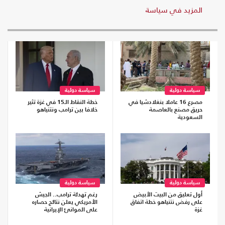
المزيد في سياسة
سياسة دولية
سياسة دولية
مصرع 16 عاملا بنغلادشيا في
خطة النقاط الـ15 في غزة تثير
حريق مصنع بالعاصمة
خلافا بين ترامب ونتنياهو
السعودية
سياسة دولية
سياسة دولية
أول تعليق من البيت الأبيض
رغم تهدئة ترامب.. الجيش
على رفض نتنياهو خطة اتفاق
الأمريكي يعلن نتائج حصاره
غزة
على الموانئ الإيرانية