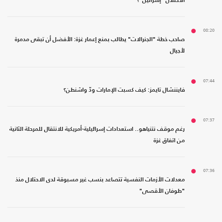
الاحتلال "إسرائيل"؟
08:20
صاحب خطة "الجنرالات" يطالب بمنع إعمار غزة: الأفضل أن تبقى مدمرة
لأجيال
07:44
فايننشال تايمز: كيف كسبت الإمارات ودّ واشنطن؟
07:37
رغم موقف نتنياهو.. استعدادات إسرائيلية-أمريكية للانتقال للمرحلة الثانية
من اتفاق غزة
07:36
معدلات الأزمات النفسية تتصاعد بنسب غير مسبوقة لدى الاحتلال منذ
"طوفان الأقصى"