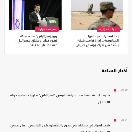
سياسة دولية
سياسة دولية
بعد استنزاف ترسانتها
وزير إسرائيلي: تحالف مكة
الصاروخية.. إدارة ترامب قلقة
تطور خطير ومقلق لإسرائيل..
بشدة من تحرك روسي صيني
"هذا ما علينا فعله"
أخبار الساعة
09:09
هجرة عكسية متصاعدة.. قرابة مليوني "إسرائيلي" فكروا بمغادرة دولة
الاحتلال
08:51
باحث إسرائيلي يشكك في جدوى السيطرة على الأراضي.. هل يحمي