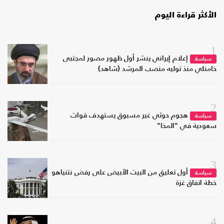
الأكثر قراءة اليوم
1
إعلام إيراني ينشر أول ظهور مصور لمجتبى
سياسة
خامنئي منذ توليه منصب المرشد (شاهد)
2
هجوم حوثي غير مسبوق يستهدف قوات
سياسة
سعودية في "المخا"
3
أول تعليق من البيت الأبيض على رفض نتنياهو
سياسة
خطة اتفاق غزة
4