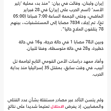
إيران ولبنان، وقالت في بيان: "منذ بدء عملية ’زئير
الأسد’ (اسم الحرب على إيران) في 28 فبراير
الماضي، وحتى الجمعة الساعة 7:00 صباحا (05:00
تغ)، تم إجلاء 7834 مصابا إلى المستشفيات،، بينهم
78 يتلقون العلاج حاليا".
وبين الـ78 مصابا 1 في حالة حرجة، و16 في حالة
خطيرة، و28 في حالة متوسطة، وفقا للبيان.
وأفاد معهد دراسات الأمن القومي التابع لجامعة تل
أبيب، في وقت سابق، بمقتل 35 إسرائيليا منذ بداية
الحرب.
ولم يتسن التأكد عبر مصادر مستقلة بشأن عدد القتلى
والمصابين، إذ يفرض
تعتيما شديدا على نتائج
الاحتلال