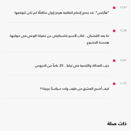
12:31
"هآرتس": قد يمنح إتمام اتفاقية هرمز إيران مكافأة لم تكن تتوقعها
12:26
ما بعد القضبان.. كتاب لأسير فلسطيني عن معركة الوعي في مواجهة
هندسة الخضوع
12:01
حزب العدالة والتنمية في تركيا.. 25 عاماً من الدروس
11:37
كيف أصبح العشق من طرف واحد سياسةً عربية؟!
ذات صلة