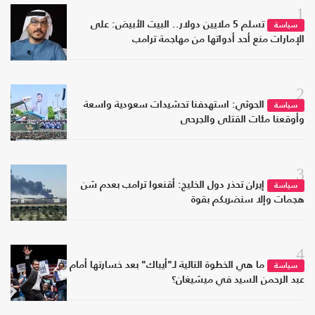
1
تسلم 5 ملايين دولار.. البيت الأبيض: على
سياسة
الإمارات منع أحد أدواتها من مهاجمة ترامب
2
الحوثي: استهدفنا تحشيدات سعودية واسعة
سياسة
وأوقعنا مئات القتلى والجرحى
3
إيران تحذر دول الخليج: أقنعوا ترامب بعدم شن
سياسة
هجمات وإلا سنضربكم بقوة
4
ما هي الخطوة التالية لـ"أيباك" بعد خسارتها أمام
سياسة
عبد الرحمن السيد في ميشيغان؟