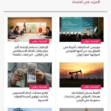
المزيد في اقتصاد
اقتصاد دولي
اقتصاد دولي
فوربس: استثمارات أمريكا في
الإمارات تستثمر لإنشاء أكبر
العراق جزء من أمنها القومي
مركز بيانات للذكاء الاصطناعي
لمواجهة نفوذ إيران
في اليابان.. كم بلغت تكلفته؟
اقتصاد دولي
اقتصاد دولي
النفط يسجل ارتفاعا بعد
تراجع معدلات ادخار المصريين
هجمات الحوثي على تحشدات
يكشف تهاوي أرصدة البنوك
سعودية في اليمن
المصرية