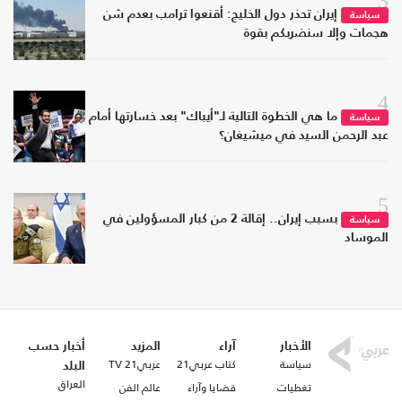
3
إيران تحذر دول الخليج: أقنعوا ترامب بعدم شن
سياسة
هجمات وإلا سنضربكم بقوة
4
ما هي الخطوة التالية لـ"أيباك" بعد خسارتها أمام
سياسة
عبد الرحمن السيد في ميشيغان؟
5
بسبب إيران.. إقالة 2 من كبار المسؤولين في
سياسة
الموساد
الأخبار
آراء
المزيد
أخبار حسب
سياسة
كتاب عربي21
عربي21 TV
البلد
العراق
تغطيات
قضايا وآراء
عالم الفن