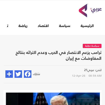
الرئيسية
سياسة
اقتصاد
رياضة
تغطيا
سياسة دولية
ترامب يزعم الانتصار في الحرب وعدم اكتراثه بنتائج
المفاوضات مع إيران
لندن- عربي21
شارك
12-Apr-26
08:59 AM