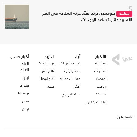
5
بلومبيرغ: تركيا تقيّد حركة الملاحة في البحر
سياسة
الأسود عقب تصاعد الهجمات
الأخبار
آراء
المزيد
أخبار حسب
سياسة
كتاب عربي21
عربي21 TV
البلد
العراق
تغطيات
قضايا وآراء
عالم الفن
ليبيا
اقتصاد
مقالات مختارة
تكنولوجيا
سوريا
رياضة
أفكار
صحة
بريطانيا
صحافة
استطلاع رأي
مصر
ملفات وتقارير
لبنان
تابعنا على