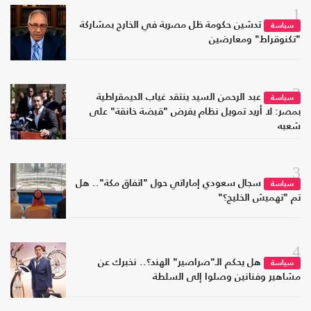
1
تدشين حكومة ظل مصرية في الخارج بمشاركة
سياسة
"تكنوقراط" ومعارضين
2
عبد الرحمن السيد ينتقد غياب الديمقراطية
سياسة
بمصر: لا أريد تمويل نظام يفرض "قبضة خانقة" على
شعبه
3
سجال سعودي إماراتي حول "اتفاق مكة".. هل
سياسة
تم "تهميش الخليج؟"
4
هل يحكم الـ"صراصير" الهند؟.. نخبرك عن
سياسة
مشاهير وفنانين وصلوا إلى السلطة