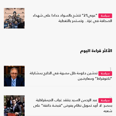
"عربي21" تتشح بالسواد حدادا على شهداء
سياسة
الصحافة في غزة.. وتستمر بالتغطية
الأكثر قراءة اليوم
1
تدشين حكومة ظل مصرية في الخارج بمشاركة
سياسة
"تكنوقراط" ومعارضين
2
عبد الرحمن السيد ينتقد غياب الديمقراطية
سياسة
بمصر: لا أريد تمويل نظام يفرض "قبضة خانقة" على
شعبه