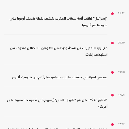
21:22
"إسرائيل" تراقب أزمة سبتة.. المغرب يكشف نقطة ضعف أوروبا على
حدودها مع أفريقيا
20:19
مع تزايد التقديرات عن نسخة جديدة من الطوفان.. الاحتلال متخوف من
استهداف إيلات
19:58
صحفي إسرائيلي يكشف ما قاله نتنياهو قبل أيام من هجوم 7 أكتوبر
17:26
"اتفاق مكة".. هل هو "ناتو إسلامي" يُسهم في تخفيف الضغوط على
أمريكا؟
17:22