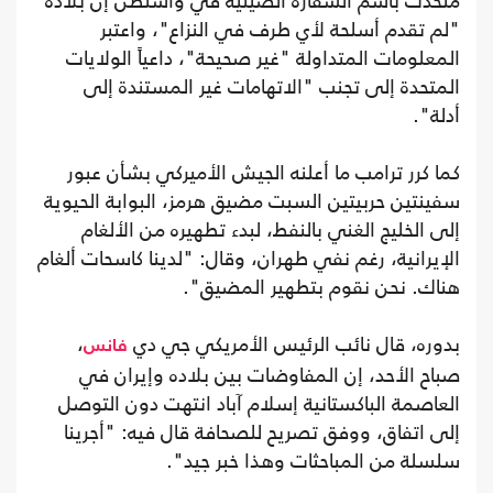
متحدث باسم السفارة الصينية في واشنطن إن بلاده
"لم تقدم أسلحة لأي طرف في النزاع"، واعتبر
المعلومات المتداولة "غير صحيحة"، داعياً الولايات
المتحدة إلى تجنب "الاتهامات غير المستندة إلى
أدلة".
كما كرر ترامب ما أعلنه الجيش الأميركي بشأن عبور
سفينتين حربيتين السبت مضيق هرمز، البوابة الحيوية
إلى الخليج الغني بالنفط، لبدء تطهيره من الألغام
الإيرانية، رغم نفي طهران، وقال: "لدينا كاسحات ألغام
هناك. نحن نقوم بتطهير المضيق".
بدوره، قال نائب الرئيس الأمريكي جي دي
،
فانس
صباح الأحد، إن المفاوضات بين بلاده وإيران في
العاصمة الباكستانية إسلام آباد انتهت دون التوصل
إلى اتفاق، ووفق تصريح للصحافة قال فيه: "أجرينا
سلسلة من المباحثات وهذا خبر جيد".