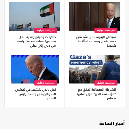
سياسة دولية
سياسة دولية
سرطان البروستاتا ينتشر في
طائرة حكومية إيرلندية تنقل
جسد بايدن ويسبب له آلاما
مشتبها بقيادة شبكة إجرامية
شديدة
من دبي إلى دبلن
سياسة دولية
سياسة دولية
الشرطة البريطانية تحقق مع
نجل بايدن يكشف عن تفشي
"مؤسسة الخير" حول صلتها
السرطان في جسد الرئيس
بحماس
السابق
أخبار الساعة