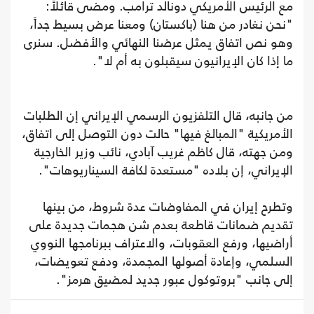
مع الرئيس الأمريكي دونالد ترامب. ومضى قائلاً:
"نحن نغادر من هنا (باكستان) ومعنا عرض بسيط جداً،
وهو نص اتفاق يمثل عرضنا النهائي والأفضل. سنرى
ما إذا كان الإيرانيون سيقبلون به أم لا".
من جانبه، قال التلفزيون الرسمي الإيراني إن الطلبات
الأمريكية "المبالغ فيها" حالت دون التوصل إلى اتفاق،
ومن جهته، قال كاظم غريب آبادي، نائب وزير الخارجية
الإيراني، إن بلاده "مستعدة لكافة السيناريوهات".
وتطرح إيران في المفاوضات عدة شروط، من بينها
تقديم ضمانات قاطعة بعدم شن هجمات جديدة على
أراضيها، ورفع العقوبات، والاعتراف ببرنامجها النووي
السلمي، وإعادة أصولها المجمدة، ودفع تعويضات،
إلى جانب "بروتوكول عبور جديد لمضيق هرمز".