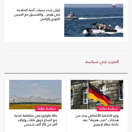
إيران تحدد ممرات آمنة للملاحة
في هرمز.. والتنسيق مع الحرس
الثوري إلزامي
المزيد في سياسة
سياسة دولية
سياسة دولية
وزير الداخلية الألماني يحذر من
حالة طوارئ في مقاطعة كندية
هجمات "حرب هجينة" بعد
مع اتساع حريق غابات وإجلاء
حادثة مطار لايبزيج
أكثر من 20 ألف شخص