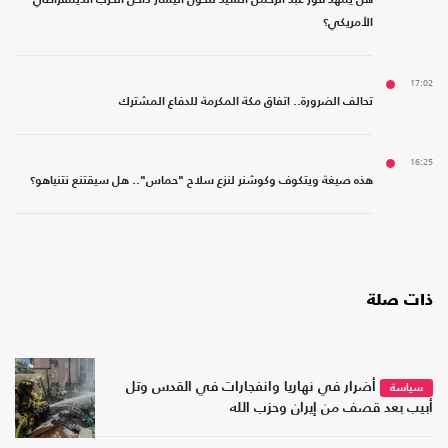
هل يمهد فوز عبد الرحمن السيد لتحول اليسار داخل الحزب الديمقراطي
الأمريكي؟
17:02
تحالف الضرورة.. اتفاق مكة المكرمة للدفاع المشترك
16:25
هذه صيغة ويتكوف وكوشنر لنزع سلاح "حماس".. هل سيقتنع نتنياهو؟
ذات صلة
أضرار في نهاريا وانفجارات في القدس وتل
سياسة
أبيب بعد قصف من إيران وحزب الله