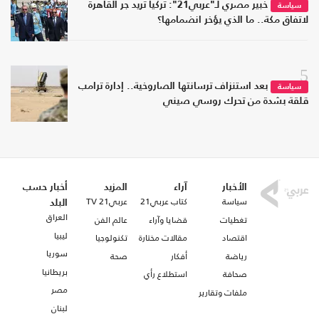
خبير مصري لـ"عربي21": تركيا تريد جر القاهرة
سياسة
لاتفاق مكة.. ما الذي يؤخر انضمامها؟
5
بعد استنزاف ترسانتها الصاروخية.. إدارة ترامب
سياسة
قلقة بشدة من تحرك روسي صيني
الأخبار
آراء
المزيد
أخبار حسب
سياسة
كتاب عربي21
عربي21 TV
البلد
العراق
تغطيات
قضايا وآراء
عالم الفن
ليبيا
اقتصاد
مقالات مختارة
تكنولوجيا
سوريا
رياضة
أفكار
صحة
بريطانيا
صحافة
استطلاع رأي
مصر
ملفات وتقارير
لبنان