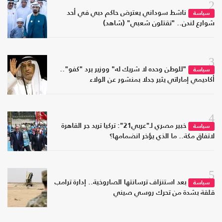
2
ناشط سوداني يعترض حاكم دبي في أحد
سياسة
شوارع لندن.. "تقتلون شعبي" (شاهد)
3
"للوطن وحده لا شريك له" ووزير يرد "كفو"..
سياسة
أكاديمي إماراتي يثير جدلا بمنشور عن الولاء
4
خبير مصري لـ"عربي21": تركيا تريد جر القاهرة
سياسة
لاتفاق مكة.. ما الذي يؤخر انضمامها؟
5
بعد استنزاف ترسانتها الصاروخية.. إدارة ترامب
سياسة
قلقة بشدة من تحرك روسي صيني