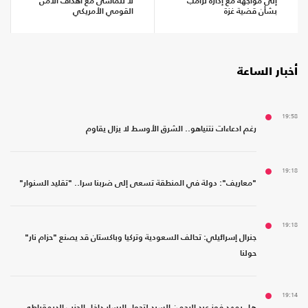
إلى مواجهة مع إدارة ترامب
لا تتماشى مع أهداف الأمن
بشأن قضية غزة
القومي الأمريكي
أخبار الساعة
19:58
رغم ادعاءات نتنياهو.. الشرق الأوسط لا يزال يقاوم
19:18
"معاريف": دولة في المنطقة تسعى إلى ضربنا سرا.. "تقليد السنوار"
19:18
جنرال إسرائيلي: تحالف السعودية وتركيا وباكستان قد يصنع "حزام نار"
حولنا
19:14