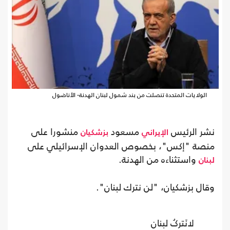
الولايات المتحدة تنصلت من بند شمول لبنان الهدنة- الأناضول
نشر الرئيس
مسعود
منشورا على
الإيراني
بزشكيان
منصة "إكس"، بخصوص العدوان الإسرائيلي على
واستثناءه من الهدنة.
لبنان
وقال بزشكيان، "لن نترك لبنان".
لانَترکُ لبنان