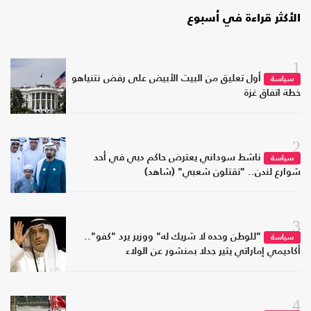
الأكثر قراءة في أسبوع
1
أول تعليق من البيت الأبيض على رفض نتنياهو
سياسة
خطة اتفاق غزة
2
ناشط سوداني يعترض حاكم دبي في أحد
سياسة
شوارع لندن.. "تقتلون شعبي" (شاهد)
3
"للوطن وحده لا شريك له" ووزير يرد "كفو"..
سياسة
أكاديمي إماراتي يثير جدلا بمنشور عن الولاء
4