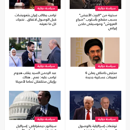
سياسة دولية
سياسة دولية
سخرية من "البيت الأبيض"
ترامب يطالب إيران بتعويضات
بسبب مقطع بأسلوب "صراع
قبل الوصول لاتفاق.. نخبرك
العروش" وموسيقى ملحن
كل ما نعرفه
إيراني
سياسة دولية
سياسة دولية
مجتبى خامنئي يعلن 6
عبد الرحمن السيد يقلب هجوم
تعيينات عسكرية جديدة
ترامب عليه: نعم.. هناك
رؤيتان مختلفتان تماما لأمريكا
سياسة دولية
سياسة دولية
توقعات إسرائيلية بالوصول
سيناتور ديمقراطي: إسرائيل