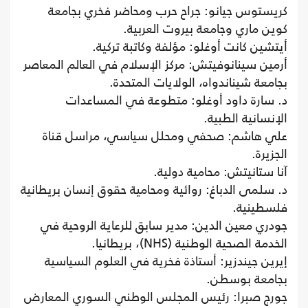
كريستوس جيانو: جراح حرب ومحاضر فخري بجامعة
كوين ماري وجامعة بيروت العربية.
أيتشين كانت أوغلو: مؤلفة وكاتبة تركية.
أرمين سينانوفيتش: مركز الإسلام في العالم المعاصر
بجامعة شيناندواه، الولايات المتحدة.
د. سارة داود أوغلو: متطوعة في المساعدات
الإنسانية الطبية.
علي هاشم: صحفي ومحلل سياسي، مراسل قناة
الجزيرة.
آنا ستانيتش: محامية دولية.
د. سلمى الدباغ: روائية ومحامية حقوق إنسان بريطانية
فلسطينية.
جودري معين الدين: مدير سابق للرعاية الروحية في
الخدمة الصحية الوطنية (NHS)، بريطانيا.
إيرين جيندزير: أستاذة فخرية في العلوم السياسية
بجامعة بوسطن.
جورج صبرا: رئيس المجلس الوطني السوري المعارض