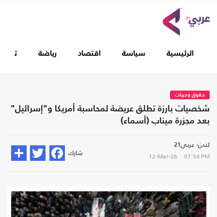
الرئيسية
سياسة
اقتصاد
رياضة
تغطيا
حقوق وحريات
شخصيات بارزة تطلق عريضة لمحاسبة أمريكا و"إسرائيل"
بعد مجزرة ميناب (أسماء)
لندن- عربي21
شارك
12-Mar-26
07:54 PM