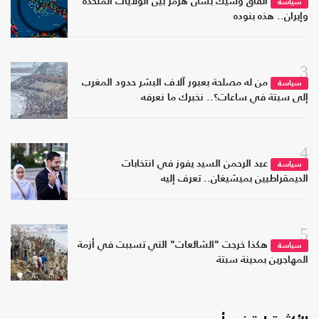
اتفاق وشيك بشأن هرمز بين الولايات المتحدة
سياسة
وإيران.. هذه بنوده
3
من له مصلحة بعبور آلاف البشر حدود المغرب
سياسة
إلى سبتة في ساعات؟.. نخبرك ما نعرفه
4
عبد الرحمن السيد يفوز في انتخابات
سياسة
الديمقراطيين بميشيغان.. تعرف إليه
5
هكذا خرجت "الشائعات" التي تسببت في أزمة
سياسة
المهاجرين بمدينة سبتة