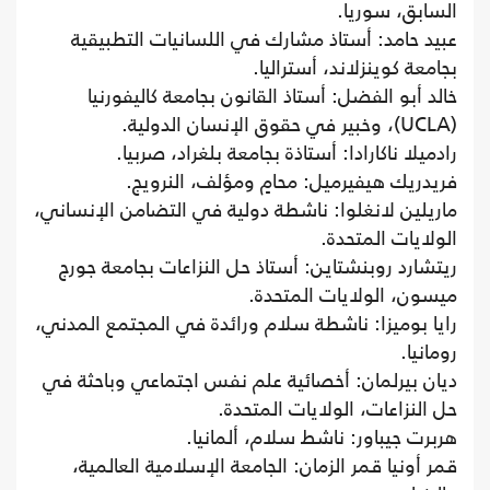
السابق، سوريا.
عبيد حامد: أستاذ مشارك في اللسانيات التطبيقية
بجامعة كوينزلاند، أستراليا.
خالد أبو الفضل: أستاذ القانون بجامعة كاليفورنيا
(UCLA)، وخبير في حقوق الإنسان الدولية.
رادميلا ناكارادا: أستاذة بجامعة بلغراد، صربيا.
فريدريك هيفيرميل: محامٍ ومؤلف، النرويج.
ماريلين لانغلوا: ناشطة دولية في التضامن الإنساني،
الولايات المتحدة.
ريتشارد روبنشتاين: أستاذ حل النزاعات بجامعة جورج
ميسون، الولايات المتحدة.
رايا بوميزا: ناشطة سلام ورائدة في المجتمع المدني،
رومانيا.
ديان بيرلمان: أخصائية علم نفس اجتماعي وباحثة في
حل النزاعات، الولايات المتحدة.
هربرت جيباور: ناشط سلام، ألمانيا.
قمر أونيا قمر الزمان: الجامعة الإسلامية العالمية،