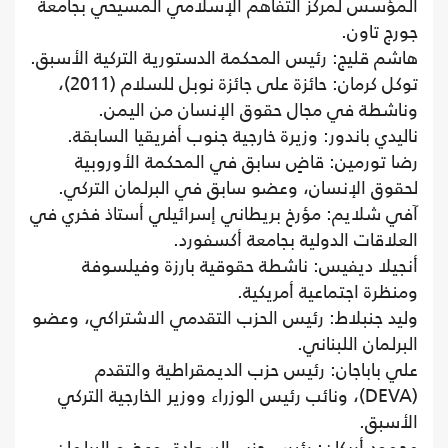
المؤسس لمركز التفاهم الإسلامي المسيحي بجامعة
جورج تاون.
هاشم قليج: رئيس المحكمة الدستورية التركية الأسبق.
توكل كرمان: حائزة على جائزة نوبل للسلام (2011)،
وناشطة في مجال حقوق الإنسان من اليمن.
ناليدي باندور: وزيرة خارجية جنوب أفريقيا السابقة.
رضا تورمين: قاضٍ سابق في المحكمة الأوروبية
لحقوق الإنسان، وعضو سابق في البرلمان التركي.
آفي شلايم: مؤرخ بريطاني إسرائيلي أستاذ فخري في
العلاقات الدولية بجامعة أكسفورد.
أنجيلا ديفيس: ناشطة حقوقية بارزة وفيلسوفة
ومنظرة اجتماعية أمريكية.
وليد جنبلاط: رئيس الحزب التقدمي الاشتراكي، وعضو
البرلمان اللبناني.
علي باباجان: رئيس حزب الديمقراطية والتقدم
(DEVA)، ونائب رئيس الوزراء ووزير الخارجية التركي
الأسبق.