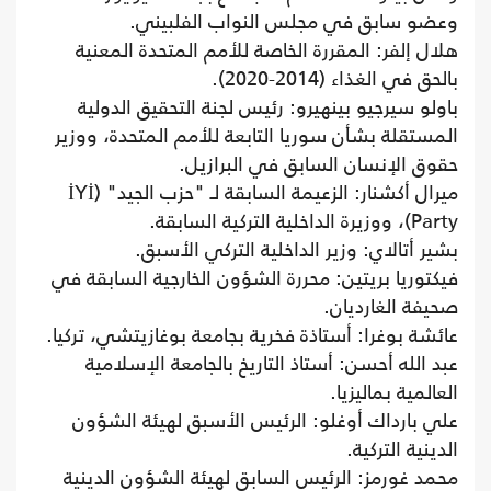
وعضو سابق في مجلس النواب الفلبيني.
هلال إلفر: المقررة الخاصة للأمم المتحدة المعنية
بالحق في الغذاء (2014-2020).
باولو سيرجيو بينهيرو: رئيس لجنة التحقيق الدولية
المستقلة بشأن سوريا التابعة للأمم المتحدة، ووزير
حقوق الإنسان السابق في البرازيل.
ميرال أكشنار: الزعيمة السابقة لـ "حزب الجيد" (İYİ
Party)، ووزيرة الداخلية التركية السابقة.
بشير أتالاي: وزير الداخلية التركي الأسبق.
فيكتوريا بريتين: محررة الشؤون الخارجية السابقة في
صحيفة الغارديان.
عائشة بوغرا: أستاذة فخرية بجامعة بوغازيتشي، تركيا.
عبد الله أحسن: أستاذ التاريخ بالجامعة الإسلامية
العالمية بماليزيا.
علي بارداك أوغلو: الرئيس الأسبق لهيئة الشؤون
الدينية التركية.
محمد غورمز: الرئيس السابق لهيئة الشؤون الدينية