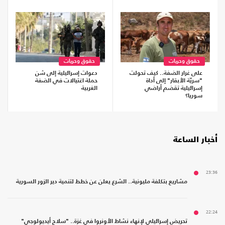
حقوق وحريات
حقوق وحريات
على غرار الضفة.. كيف تحولت
دعوات إسرائيلية إلى شن
"سريّة الأبقار" إلى أداة
حملة اغتيالات في الضفة
إسرائيلية تقضم أراضي
الغربية
سوريا؟
أخبار الساعة
23:36
مشاريع بتكلفة مليونية.. الشرع يعلن عن خطط لتنمية دير الزور السورية
22:24
تحريض إسرائيلي لإنهاء نشاط الأونروا في غزة.. "سلاح أيديولوجي"