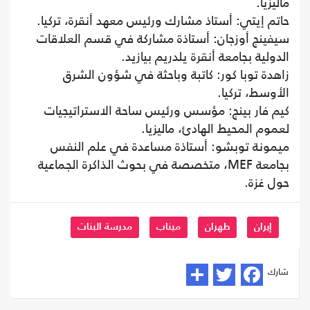
ماليزيا.
حاتم إيتي: أستاذ مشارك ورئيس معهد أنقرة، تركيا.
سيفينج أوزجان: أستاذة مشاركة في قسم العلاقات
الدولية بجامعة أنقرة يلدريم بيازيد.
زاهدة توبا كور: كاتبة وباحثة في شؤون الشرق
الأوسط، تركيا.
كيم فار بينج: مؤسس ورئيس ساحة الاستراتيجيات
لعموم المحيط الهادئ، ماليزيا.
ميمونة توبشو: أستاذة مساعدة في علم النفس
بجامعة MEF، متخصصة في بحوث الذاكرة الجماعية
حول غزة.
إيران
طهران
ميناب
مدرسة البنات
شارك