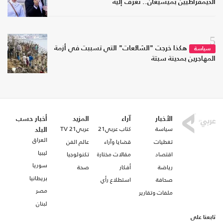
الديمقراطيين بميشيغان.. تعرف إليه
5
هكذا خرجت "الشائعات" التي تسببت في أزمة
سياسة
المهاجرين بمدينة سبتة
الأخبار
آراء
المزيد
أخبار حسب
سياسة
كتاب عربي21
عربي21 TV
البلد
العراق
تغطيات
قضايا وآراء
عالم الفن
ليبيا
اقتصاد
مقالات مختارة
تكنولوجيا
سوريا
رياضة
أفكار
صحة
بريطانيا
صحافة
استطلاع رأي
مصر
ملفات وتقارير
لبنان
تابعنا على