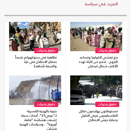
المزيد في سياسة
حقوق وحريات
حقوق وحريات
مع تفشي الكوليرا وتصاعد
تظاهرة في ستوكهولم تنديداً
النزوح.. تحذير من كارثة تهدد
بمجازر الاحتلال في غزة
الآلاف شمال كردفان
والضفة (شاهد)
حقوق وحريات
حقوق وحريات
مستوطنون يهاجمون منازل
خبيرة بالهجرة القسرية
الفلسطينيين غربي الخليل
لـ"عربي21": أحداث سبتة
بحماية جيش الاحتلال
كشفت هشاشة "قلعة
أوروبا".. وسياسات الهجرة
فشلت