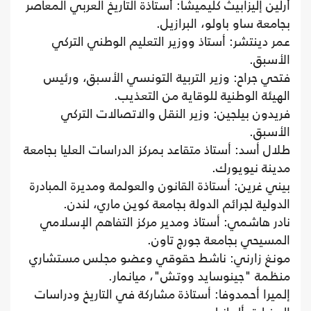
أرلين إليزابيث كليميشا: أستاذة التاريخ العربي المعاصر
بجامعة ساو باولو، البرازيل.
عمر دينتشر: أستاذ ووزير التعليم الوطني التركي
الأسبق.
فتحي جراح: وزير التربية التونسي الأسبق، ورئيس
الهيئة الوطنية للوقاية من التعذيب.
فريدون بيلجين: وزير النقل والاتصالات التركي
الأسبق.
طلال أسد: أستاذ متقاعد بمركز الدراسات العليا بجامعة
مدينة نيويورك.
بيني غرين: أستاذة القانون والعولمة ومديرة المبادرة
الدولية لجرائم الدولة بجامعة كوين ماري، لندن.
نادر هاشمي: أستاذ ومدير مركز التفاهم الإسلامي
المسيحي بجامعة جورج تاون.
مونغ زارني: ناشط حقوقي وعضو مجلس مستشاري
منظمة "جينوسايد ووتش"، ميانمار.
إلميرا أحمدوفا: أستاذة مشاركة في التاريخ ودراسات