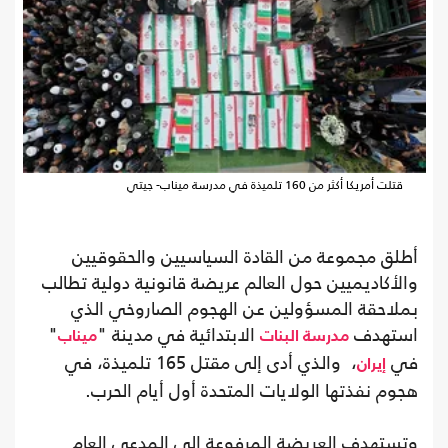
قتلت أمريكا أكثر من 160 تلميذة في مدرسة ميناب- جيتي
أطلق مجموعة من القادة السياسيين والحقوقيين
والأكاديميين حول العالم عريضة قانونية دولية تطالب
بملاحقة المسؤولين عن الهجوم الصاروخي الذي
استهدف
الابتدائية في مدينة "
"
مدرسة البنات
ميناب
في
، والذي أدى إلى مقتل 165 تلميذة، في
إيران
هجوم نفذتها الولايات المتحدة أول أيام الحرب.
وتستهدف العريضة المرفوعة إلى المدعي العام