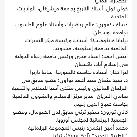
الحضارة، ألمانيا.
خوان كول: أستاذ التاريخ بجامعة ميشيغان، الولايات
المتحدة.
عساف كفوري: عالم رياضيات وأستاذ علوم الحاسوب
بجامعة بوسطن.
بيليانا فانكوفسكا: أستاذة ورئيسة مركز التغيرات
العالمية بجامعة إسكوبية، مقدونيا.
أنيس أحمد: أستاذ فخري ورئيس جامعة ريفاه الدولية
في إسلام آباد، باكستان.
ليزا حجار: أستاذة بجامعة كاليفورنيا، سانتا باربرا.
د. سيد عثمان سيد أحمد نواوي: عضو سابق في
البرلمان الماليزي ورئيس منتدى آسيا للسلام والتنمية.
سامي العريان: مدير مركز الإسلام والشؤون العالمية
بجامعة صباح الدين زعيم.
كاني تورون: سفير تركي سابق لدى الصومال، وعضو
الجمعية البرلمانية لمجلس أوروبا.
محمد أمين إيكمن: رئيس المجموعة البرلمانية
"الطريق الجديد" (Yeni Yol)، تركيا.