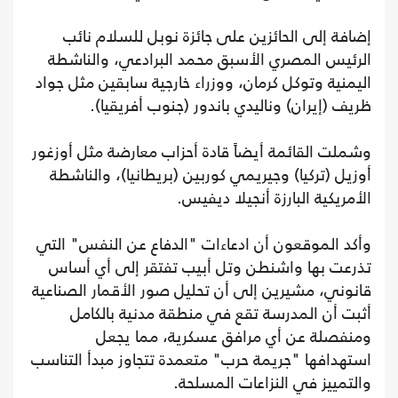
إضافة إلى الحائزين على جائزة نوبل للسلام نائب
الرئيس المصري الأسبق محمد البرادعي، والناشطة
اليمنية وتوكل كرمان، ووزراء خارجية سابقين مثل جواد
ظريف (إيران) وناليدي باندور (جنوب أفريقيا).
وشملت القائمة أيضاً قادة أحزاب معارضة مثل أوزغور
أوزيل (تركيا) وجيريمي كوربين (بريطانيا)، والناشطة
الأمريكية البارزة أنجيلا ديفيس.
وأكد الموقعون أن ادعاءات "الدفاع عن النفس" التي
تذرعت بها واشنطن وتل أبيب تفتقر إلى أي أساس
قانوني، مشيرين إلى أن تحليل صور الأقمار الصناعية
أثبت أن المدرسة تقع في منطقة مدنية بالكامل
ومنفصلة عن أي مرافق عسكرية، مما يجعل
استهدافها "جريمة حرب" متعمدة تتجاوز مبدأ التناسب
والتمييز في النزاعات المسلحة.