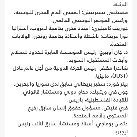
التركية.
مصطفى تسيريتش: المفتي العام الفخري للبوسنة،
ورئيس المؤتمر البوسني العالمي.
جوزيف كاميليري: أستاذ فخري بجامعة لاتروب، أستراليا.
نورا عريقات: ناشطة وأستاذة بجامعة روتجرز، الولايات
المتحدة.
د. جان أوبيرج: رئيس المؤسسة العابرة للحدود للسلام
وأبحاث المستقبل، السويد.
شاندرا مظفر: رئيس الحركة الدولية من أجل عالم عادل
(JUST)، ماليزيا.
بيتر فورد: سفير بريطاني سابق لدى سوريا والبحرين.
جون في ويتبيك: محامٍ دولي ومستشار قانوني
للقيادة الفلسطينية، باريس.
فري فنيش: مسؤول حقوق إنسان سابق رفيع
المستوى بالأمم المتحدة.
عثمان بوغاجي: أستاذ ومستشار سابق لنائب رئيس
نيجيريا.