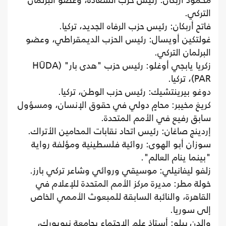
محمود أربكان: رئيس حزب السعادة، وعضو البرلمان
التركي.
فاتح أربكان: رئيس حزب الرفاه الجديد، تركيا.
غولتكين أويسال: رئيس الحزب الديمقراطي، وعضو
البرلمان التركي.
زكريا يابجي أوغلو: رئيس حزب "هدى بار" (HÜDA
PAR)، تركيا.
دوغو بيرينتشيك: رئيس حزب الوطن، تركيا.
كريغ مخيبر: محامٍ دولي في حقوق الإنسان، ومسؤول
سابق رفيع في الأمم المتحدة.
إردينج صاغان: رئيس اتحاد نقابات المحامين الأتراك.
سوزان أبو الهوى: روائية فلسطينية ومؤلفة رواية
"بينما ينام العالم".
زلفو ليفانيلي: موسيقي وروائي وشاعر تركي بارز.
خولة مطر: مديرة مركز الأمم المتحدة للإعلام في
القاهرة، والنائبة السابقة للمبعوث الأممي الخاص
إلى سوريا.
والدن بيلو: أستاذ علم الاجتماع بجامعة نيويورك،