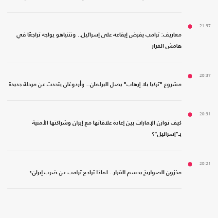
21:37
معاريف: ترامب يفرض إيقاعه على إسرائيل.. ونتنياهو يواجه تراجعًا في
هامش القرار
20:37
مشروع "تركيا بلا إرهاب" يصل البرلمان.. وأردوغان يتحدث عن مرحلة جديدة
20:31
كيف توازن الإمارات بين إعادة علاقاتها مع إيران وشراكتها الأمنية
بـ"إسرائيل"؟
20:21
مخزون الصواريخ يحسم القرار.. لماذا تراجع ترامب عن ضرب إيران؟