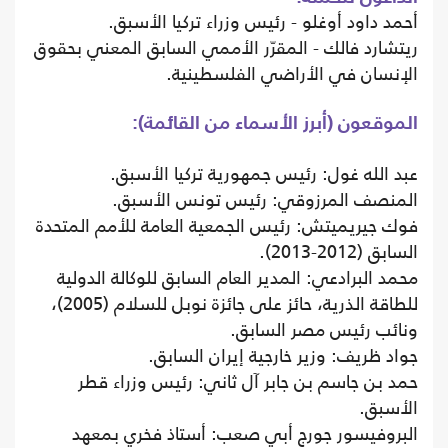
أحمد داود أوغلو - رئيس وزراء تركيا الأسبق.
ريتشارد فالك - المقرّر الأممي السابق المعني بحقوق
الإنسان في الأراضي الفلسطينية.
الموقعون (أبرز الأسماء من القائمة):
عبد الله غول: رئيس جمهورية تركيا الأسبق.
المنصف المرزوقي: رئيس تونس الأسبق.
فوك جيريميتش: رئيس الجمعية العامة للأمم المتحدة
السابق (2012-2013).
محمد البرادعي: المدير العام السابق للوكالة الدولية
للطاقة الذرية، حائز على جائزة نوبل للسلام (2005)،
ونائب رئيس مصر السابق.
جواد ظريف: وزير خارجية إيران السابق.
حمد بن جاسم بن جابر آل ثاني: رئيس وزراء قطر
الأسبق.
البروفيسور جورج أبي صعب: أستاذ فخري بمعهد