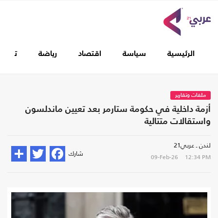
الرئيسية
سياسة
اقتصاد
رياضة
تغطيا
ملفات وتقارير
أزمة داخلية في حكومة ستارمر بعد تعيين ماندلسون
واستقالات متتالية
لندن ـ عربي21
شارك
09-Feb-26
12:34 PM