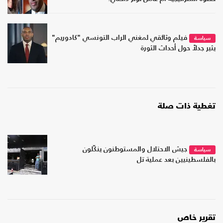
فيلم وثائقي لمغني الراب التونسي "كادوريم"
سياسة
يثير جدلاً حول أحداث الثورة
تغطية ذات صلة
جيش الاحتلال والمستوطنون ينكّلون
سياسة
بالفلسطينيين بعد عملية تل
تقرير خاص