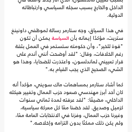
الداخل والخارج بسبب سجله السياسي وارتباطاته
الدولية.
في هذا السياق، وجه ستارمر رسالة لموظفي داونينغ
ستريت، مؤكدًا إيمانه بأن
يمكن أن تكون
السياسة
"قوة للخير"، وأن حكومته ستستمر في العمل بثقة
رغم الخلافات، وقال: "لقد أوضحت أنني أندم على
قرار تعييني لماندلسون، واعتذرت للضحايا، وهذا هو
الشيء الصحيح الذي يجب القيام به."
كما أشاد ستارمر بمساهمات ماك سويني، مؤكداً أنه
كان أحد أبرز مهندسي صعود حزب العمال وتغيير هيكله
الداخلي، مضيفًا: "لقد عرفته لمدة ثماني سنوات
كزميل وصديق. لقد خضنا معًا كل معركة سياسية،
وغيرنا حزب العمال، وفزنا في الانتخابات العامة معًا،
ولم يكن ذلك ممكنًا بدون التزامه وإخلاصه."