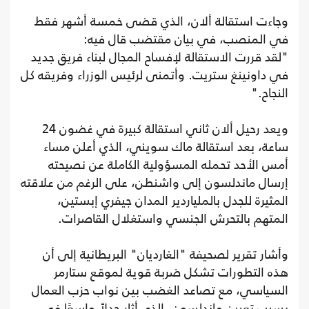
وجاءت استقالة ألان، الذي قضى خمسة أشهر فقط
في المنصب، في بيان مقتضب قال فيه:
"لقد قررت الاستقالة لإفساح المجال لبناء فريق جديد
في داونينغ ستريت. وأتمنى لرئيس الوزراء وفريقه كل
النجاح."
ويعد رحيل ألان ثاني استقالة كبيرة في غضون 24
ساعة، بعد استقالة ماك سويني، الذي أعلن مساء
أمس الأحد تحمله المسؤولية الكاملة عن نصيحته
إرسال ماندلسون إلى واشنطن، على الرغم من علاقته
المثيرة للجدل بالملياردير المدان جيفري إبستين،
المتهم بالتحرش الجنسي واستغلال القاصرات.
وأشار تقرير لصحيفة "الغارديان" البريطانية إلى أن
هذه التطورات تشكل ضربة قوية لموقع ستارمر
السياسي، مع تصاعد الغضب بين نواب حزب العمال
بسبب تعيين ماندلسون، الذي أثار جدلاً واسعًا في