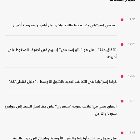
19:58
صحفي إسرائيلي يكشف ما قاله نتنياهو قبل أيام من هجوم 7 أكتوبر
17:26
"اتفاق مكة".. هل هو "ناتو إسلامي" يُسهم في تخفيف الضغوط على
أمريكا؟
17:22
قراءة إسرائيلية في التحالف الجديد بالشرق الأوسط.. "دليل فقدان ثقة"
17:14
العراق يتفق مع ائتلاف تقوده "شيفرون" على خط لنقل النفط إلى موانئ
سوريا والأردن
16:45
هل تتحول صراعات أوكرانيا والشرق الأوسط وتايوان إلى حرب عالمية