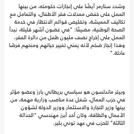
وشدد ستارمر أيضًا على إنجازات حكومته، من بينها
العمل على خفض معدلات فقر الأطفال، والتعامل مع
تكاليف المعيشة، وتقليص قوائم الانتظار في خدمة
الصحة الوطنية، مضيفًا: "في غضون أشهر قليلة، نبدأ
العمل على إخراج نصف مليون طفل من دائرة الفقر،
وهذا إنجاز ضخم لأنه يعني تغيير حياتهم ومنحهم فرصًا
عادلة."
وبيتر ماندلسون هو سياسي بريطاني بارز وعضو مؤثر
في حزب العمال، شغل عدة مناصب وزارية مهمة، من
بينها وزير التجارة والاستثمار ووزير الدولة لشؤون
الأعمال والطاقة، وكان أحد أبرز مهندسي "الحداثة
الثالثة" للحزب في عهد توني بلير.