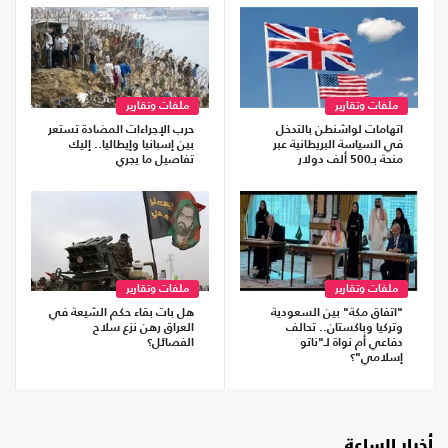
ملفات وتقارير
ملفات وتقارير
اتهامات لواشنطن بالتدخل
حرب الإجراءات المضادة تستعر
في السياسة البريطانية عبر
بين إسبانيا وإيطاليا.. إليك
منحة بـ500 ألف دولار
تفاصيل ما يجري
ملفات وتقارير
ملفات وتقارير
"اتفاق مكة" بين السعودية
هل بات بقاء حكم الشيعة في
وتركيا وباكستان.. تحالف
العراق رهن نزع سلاح
دفاعي أم نواة لـ"ناتو
الفصائل؟
إسلامي"؟
أخبار الساعة