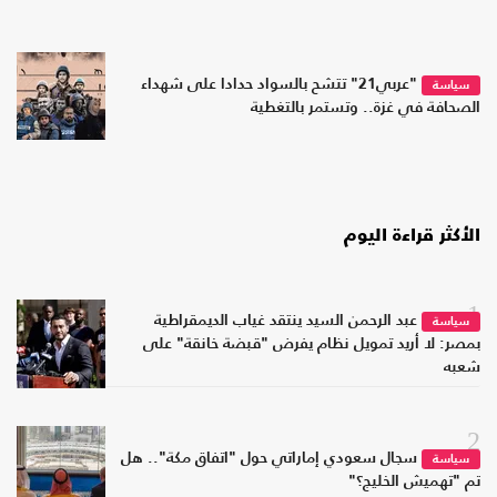
"عربي21" تتشح بالسواد حدادا على شهداء
سياسة
الصحافة في غزة.. وتستمر بالتغطية
الأكثر قراءة اليوم
1
عبد الرحمن السيد ينتقد غياب الديمقراطية
سياسة
بمصر: لا أريد تمويل نظام يفرض "قبضة خانقة" على
شعبه
2
سجال سعودي إماراتي حول "اتفاق مكة".. هل
سياسة
تم "تهميش الخليج؟"