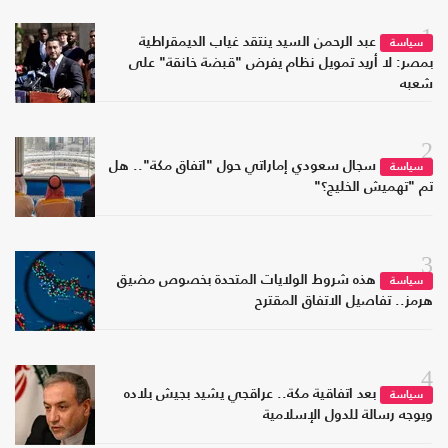
1
عبد الرحمن السيد ينتقد غياب الديمقراطية
سياسة
بمصر: لا أريد تمويل نظام يفرض "قبضة خانقة" على
شعبه
2
سجال سعودي إماراتي حول "اتفاق مكة".. هل
سياسة
تم "تهميش الخليج؟"
3
هذه شروط الولايات المتحدة بخصوص مضيق
سياسة
هرمز.. تفاصيل الاتفاق المقترح
4
بعد اتفاقية مكة.. عراقجي يشيد بجيش بلاده
سياسة
ويوجه رسالة للدول الإسلامية