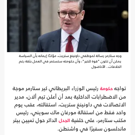
وجه ستارمر رسالة لموظفي داونينغ ستريت، مؤكدًا إيمانه بأن السياسة
يمكن أن تكون "قوة للخير"، وأن حكومته ستستمر في العمل بثقة رغم
الخلافات.. الأناضول
تواجه
رئيس الوزراء البريطاني كير ستارمر موجة
حكومة
من الاضطرابات الداخلية بعد أن أعلن تيم ألان، مدير
الاتصالات في داونينغ ستريت، استقالته، عقب يوم
واحد فقط من استقالة مورغان ماك سويني، رئيس
مكتب ستارمر، على خلفية
الدائر حول تعيين بيتر
الجدل
ماندلسون سفيرًا في واشنطن.