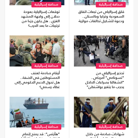
صحافة إسرائيلية
صحافة إسرائيلية
قلق إسرائيلي من تبعات اتفاق
توقعات إسرائيلية بعودة
السعودية وتركيا وباكستان..
دحلان إلى واجهة المشهد
ودعوة لتشكيل تحالفات موازية
الغزي.. هل يكون جزءا من
ترتيبات ما بعد الحرب؟
صحافة إسرائيلية
صحافة إسرائيلية
تحذير إسرائيلي من
أرقام صادمة لعنف
"تسونامي" أمريكي..
المستوطنين في الضفة..
"انشغالنا بصراعات الداخل
هل تحول الدعم الحكومي إلى
يحجب ما يتغير بواشنطن"
غطاء رسمي؟
صحافة إسرائيلية
صحافة إسرائيلية
شهادات صادمة من داخل
"هآرتس": قد يمنح إتمام