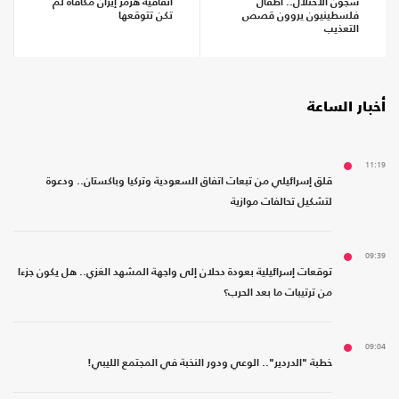
سجون الاحتلال.. أطفال
اتفاقية هرمز إيران مكافأة لم
فلسطينيون يروون قصص
تكن تتوقعها
التعذيب
أخبار الساعة
11:19
قلق إسرائيلي من تبعات اتفاق السعودية وتركيا وباكستان.. ودعوة
لتشكيل تحالفات موازية
09:39
توقعات إسرائيلية بعودة دحلان إلى واجهة المشهد الغزي.. هل يكون جزءا
من ترتيبات ما بعد الحرب؟
09:04
خطبة "الدردير".. الوعي ودور النخبة في المجتمع الليبي!