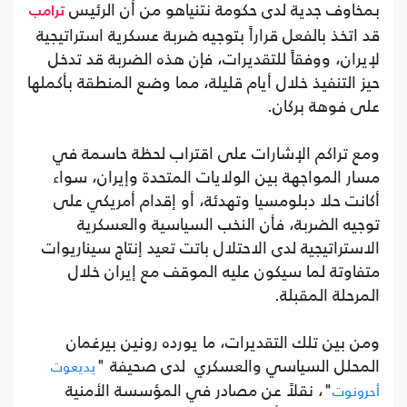
بمخاوف جدية لدى حكومة نتنياهو من أن الرئيس
ترامب
قد اتخذ بالفعل قراراً بتوجيه ضربة عسكرية استراتيجية
لإيران، ووفقاً للتقديرات، فإن هذه الضربة قد تدخل
حيز التنفيذ خلال أيام قليلة، مما وضع المنطقة بأكملها
على فوهة بركان.
ومع تراكم الإشارات على اقتراب لحظة حاسمة في
مسار المواجهة بين الولايات المتحدة وإيران، سواء
أكانت حلا دبلومسيا وتهدئة، أو إقدام أمريكي على
توجيه الضربة، فأن النخب السياسية والعسكرية
الاستراتيجية لدى الاحتلال باتت تعيد إنتاج سيناريوات
متفاوتة لما سيكون عليه الموقف مع إيران خلال
المرحلة المقبلة.
ومن بين تلك التقديرات، ما يورده رونين بيرغمان
المحلل السياسي والعسكري لدى صحيفة "
يديعوت
"، نقلاً عن مصادر في المؤسسة الأمنية
أحرونوت