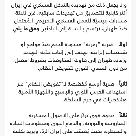
وإذ يجعل ذلك من تهديده بالتدخل العسكري في إيران
أكثر قابلية للتصديق من تهديدات سابقيه، فإن ثلاثة
مسارات رئيسيّة للعمل العسكري الأمريكي المُحتمل
ضدّ طهران، ترتسم بالنسبة إلى الباحثين
وفق ما يلي
:
أولاً
- ضربة "رمزية" محدودة الحجم ضدّ مواقع أو
شخصيات إيرانية، تهدف إلى إثبات جدّية التهديد
وإعادة طهران إلى طاولة المفاوضات بشروط أفضل،
من دون السعي الفوري لتقويض النظام.
ثانياً
- ضربة أوسع مُخصّصة لـ"تقويض النظام" عبر
استهداف الحرس الثوري والباسيج والأجهزة الأمنية
وشخصيات في هرم السلطة.
ثالثاً
- هجوم قوي يركّز على الأصول العسكرية -
الصاروخية والنووية، والدفاع الجوي ومنظومات القيادة
والسيطرة، بحيث يُصعّب على إيران الردّ، ويزيد تكلفة