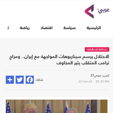
الرئيسية
سياسة
اقتصاد
رياضة
تغطيا
صحافة إسرائيلية
الاحتلال يرسم سيناريوهات المواجهة مع إيران.. ومزاج
ترامب المتقلب يثير المخاوف
لندن- عربي21
شارك
22-Jan-26
05:35 PM