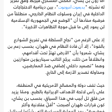
أمّا رون بن يشاي، المحلل العسكري فيربط وفق تقرير
له نشرته "
"، بين دينامية الاحتجاجات
يديعوت أحرونوت
الداخلية في إيران وسلوك النظام الخارجي، منطلقاً من
فرضية مفادها أن "الوضع في الجمهورية الإسلامية
لن يعود إلى ما قبل موجة التظاهرات الأخيرة".
إذ على الرغم من "نجاح السلطة في تفريغ الشوارع
بالقوة"، إلا أن قادة النظام في طهران، بحسب زعم بن
يشاي، شعروا بأن "الأرض تهتزّ تحت أقدامهم،
وانطلاقاً من ذلك، يرجّح الكاتب سيناريوَين متوازيَين
وهما "تصعيد داخلي إضافي ضدّ المعارضين،
ومحاولة تصدير الأزمة إلى الخارج.
حيث تقف دولة والمصالح الأمريكية في المنطقة،
على رأس لائحة الأهداف الإيرانية بالطبع. وممّا يزيد
من قلق تل أبيب في هذا السياق، بحسب بن يشاي،
كون قرارات طهران أصبحت "أقلّ عقلانية وأكثر
فوضوية"، بعد العملية العسكرية التي شنّتها إسرائيل