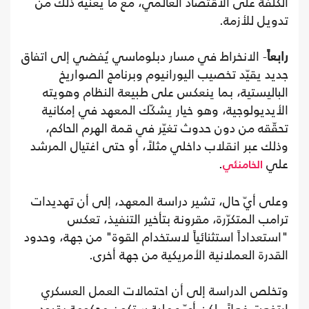
الكلفة على الاقتصاد العالمي، مع ما يعنيه ذلك من
تدويل للأزمة.
رابعاً
- الانخراط في مسار دبلوماسي يُفضي إلى اتفاق
جديد يقيّد تخصيب اليورانيوم وبرنامج الصواريخ
الباليستية، بما ينعكس على طبيعة النظام وهويته
الأيديولوجية، وهو خيار يشكّك المعهد في إمكانية
تحقّقه من دون حدوث تغيّر في قمة الهرم الحاكم،
وذلك عبر انقلاب داخلي مثلاً، أو حتى اغتيال المرشد
علي
.
الخامنئي
وعلى أيّ حال، تشير دراسة المعهد، إلى أن تهديدات
ترامب المتكرّرة، مقرونة بتأخير التنفيذ، تعكس
"استعداداً استثنائياً لاستخدام القوة" من جهة، وحدود
القدرة العملانية الأمريكية من جهة أخرى.
وتخلص الدراسة إلى أن احتمالات العمل العسكري