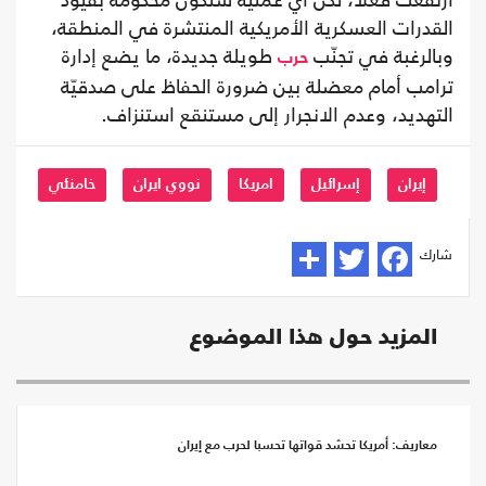
ارتفعت فعلاً، لكن أيّ عملية ستكون محكومة بقيود
القدرات العسكرية الأمريكية المنتشرة في المنطقة،
وبالرغبة في تجنّب
طويلة جديدة، ما يضع إدارة
حرب
ترامب أمام معضلة بين ضرورة الحفاظ على صدقيّة
التهديد، وعدم الانجرار إلى مستنقع استنزاف.
إيران
إسرائيل
امريكا
نووي ايران
خامنئي
شارك
المزيد حول هذا الموضوع
معاريف: أمريكا تحشد قواتها تحسبا لحرب مع إيران