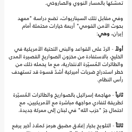
تمسّكها بالمسار النووي والصاروخي.
وفي مقابل تلك السيناريوات، تضع دراسة "معهد
بحوث الأمن القومي" أربعة خيارات محتملة أمام
إيران،
وهي
:
أولاً
- الردّ على القواعد والبنى التحتية الأمريكية في
الخليج، بالاستفادة من مخزون الصواريخ القصيرة المدى
والطائرات المُسيّرة الانتحارية، مع ما يحمله ذلك من
خطر استدراج ضربات أميركية أشدّ قسوة قد تستهدف
رأس النظام.
ثانياً
- مهاجمة إسرائيل بالصواريخ والطائرات المُسيّرة
كطريقة لتفادي مواجهة مباشرة مع الأمريكيين، مع
احتمال جرّ "حزب الله" في لبنان إلى معركة جديدة.
ثالثاً
- التلويح بخيار إغلاق مضيق هرمز كملاذ أخير يرفع