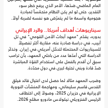
العام الماضي ضدّها، الأمر الذي يرفع خطر سوء
التقدير، حتى لو لم يكن النظام متحمّساً لمبادرة
هجومية واسعة ما لم يتعرّض هو نفسه لضربة أولاً.
سيناريوهات أهداف أمريكا.. والرد الإيراني
بدوره، يقدّم "معهد أبحاث الأمن القومي" في تل
أبيب، في دراسة صادرة عنه، مقاربة أكثر تفصيلاً
للسيناريوات المحتملة لتدخّل أمريكي في إيران. وتذكّر
الدراسة التي أعدّها عدد من باحثي المعهد، بأن ترامب
سبق أن أقدم بالفعل على استخدام القوّة المباشرة
ضدّ قادة وبنى تحتية كبرى في دول محدّدة.
وضرب المعهد مثالا لما حصل لدى اغتيال قائد فيلق
القدس قاسم سليماني، ومهاجمة المنشآت النووية
الإيرانية في حزيران 2025، وصولاً إلى اختطاف
الرئيس الفنزويلي نيكولاس مادورو مطلع 2026.