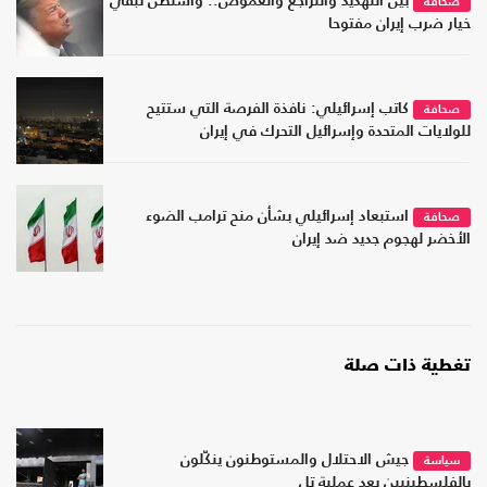
بين التهديد والتراجع والغموض.. واشنطن تُبقي
صحافة
خيار ضرب إيران مفتوحا
كاتب إسرائيلي: نافذة الفرصة التي ستتيح
صحافة
للولايات المتحدة وإسرائيل التحرك في إيران
استبعاد إسرائيلي بشأن منح ترامب الضوء
صحافة
الأخضر لهجوم جديد ضد إيران
تغطية ذات صلة
جيش الاحتلال والمستوطنون ينكّلون
سياسة
بالفلسطينيين بعد عملية تل