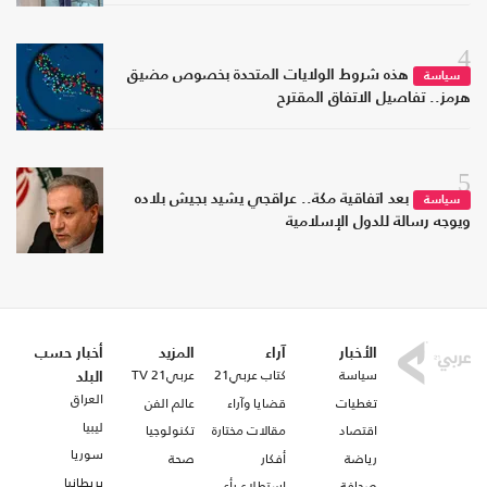
4
هذه شروط الولايات المتحدة بخصوص مضيق
سياسة
هرمز.. تفاصيل الاتفاق المقترح
5
بعد اتفاقية مكة.. عراقجي يشيد بجيش بلاده
سياسة
ويوجه رسالة للدول الإسلامية
الأخبار
آراء
المزيد
أخبار حسب
سياسة
كتاب عربي21
عربي21 TV
البلد
العراق
تغطيات
قضايا وآراء
عالم الفن
ليبيا
اقتصاد
مقالات مختارة
تكنولوجيا
سوريا
رياضة
أفكار
صحة
بريطانيا
صحافة
استطلاع رأي