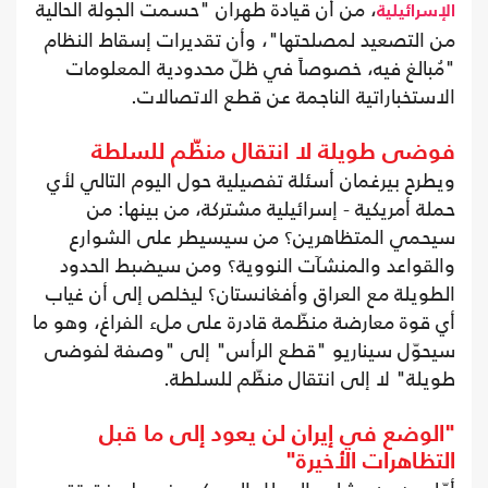
، من أن قيادة طهران "حسمت الجولة الحالية
الإسرائيلية
من التصعيد لمصلحتها"، وأن تقديرات إسقاط النظام
"مُبالغ فيه، خصوصاً في ظلّ محدودية المعلومات
الاستخباراتية الناجمة عن قطع الاتصالات.
فوضى طويلة لا انتقال منظّم للسلطة
ويطرح بيرغمان أسئلة تفصيلية حول اليوم التالي لأي
حملة أمريكية - إسرائيلية مشتركة، من بينها: من
سيحمي المتظاهرين؟ من سيسيطر على الشوارع
والقواعد والمنشآت النووية؟ ومن سيضبط الحدود
الطويلة مع العراق وأفغانستان؟ ليخلص إلى أن غياب
أي قوة معارضة منظّمة قادرة على ملء الفراغ، وهو ما
سيحوّل سيناريو "قطع الرأس" إلى "وصفة لفوضى
طويلة" لا إلى انتقال منظّم للسلطة.
"الوضع في إيران لن يعود إلى ما قبل
التظاهرات الأخيرة"