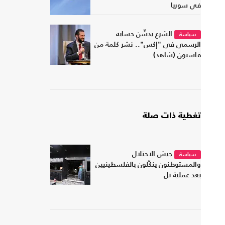
في سوريا
الشرع يدشّن حسابه
سياسة
الرسمي في "إكس".. نشر كلمة من
قاسيون (شاهد)
تغطية ذات صلة
جيش الاحتلال
سياسة
والمستوطنون ينكّلون بالفلسطينيين
بعد عملية تل