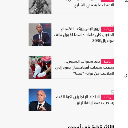
،
الاعتداء عليه في الشارع
3
روبياليس يؤكد: انضمام
رياضة
المغرب كان عاملا حاسما لقبول ملف
مونديال2030
4
بعد سنوات المنفى..
رياضة
منتخب سيدات أفغانستان يعود إلى
ى
الملاعب من بوابة "فيفا"
5
الاتحاد الإنجليزي لكرة القدم
رياضة
يسحب دعمه لإنفانتينو
الأكثر قراءة في أسبوع