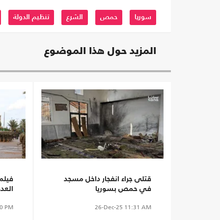
سوريا
حمص
الشرع
تنظيم الدولة
المزيد حول هذا الموضوع
قتلى جراء انفجار داخل مسجد
فيلم
في حمص بسوريا
العد
الأس
0 PM
26-Dec-25
11:31 AM