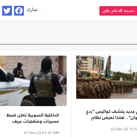
شارك
مسجد الامام علي
 جديد يكشف كواليس "ردع
الداخلية السورية تعلن ضبط
وان".. هكذا تعرض نظام
مسيرات ومتفجرات بريف
د للخديعة (شاهد)
دمشق.. لمن تتبع؟
22-Dec-25
12:5
21-Dec-25
01:37 AM