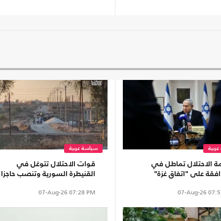
ربية
سياسة عربية
ة الاحتلال تماطل في
قوات الاحتلال تتوغل في
افقة على "اتفاق غزة"
القنيطرة السورية وتنصب حاجزا
 من وزراء اليمين
في قرية "عين زيوان"
07-Aug-26
07:28 PM
07-Aug-26
07:5