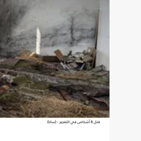
قتل 8 أشخاص في التفجير - (سانا)