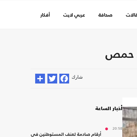
الات
صحافة
عربي لايت
أفكار
عالم الفن
ي حمص
شارك
أخبار الساعة
20:58
أرقام صادمة لعنف المستوطنين في