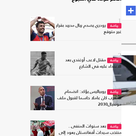
1
رودري يصدم ريال مدريد بقرار
رياضة
غير متوقع
2
مقتل لاعب أوغندي بعد
رياضة
الاعتداء عليه في الشارع
3
روبياليس يؤكد: انضمام
رياضة
المغرب كان عاملا حاسما لقبول ملف
مونديال2030
4
بعد سنوات المنفى..
رياضة
منتخب سيدات أفغانستان يعود إلى