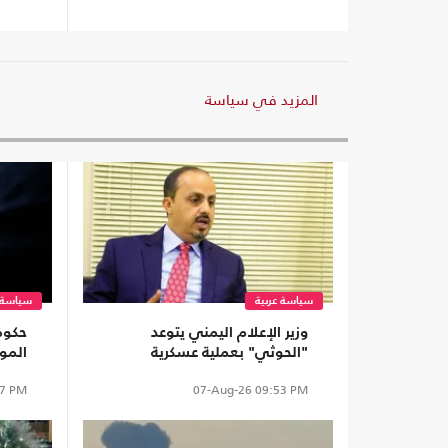
المزيد في سياسة
سياسة عربية
سياسة ع
وزير الإعلام اليمني يتوعد
حكوم
"الحوثي" بعملية عسكرية
المو
مشابه لـ"ردع العدوان" ضد
بضغط
7 PM
07-Aug-26
09:53 PM
الأسد