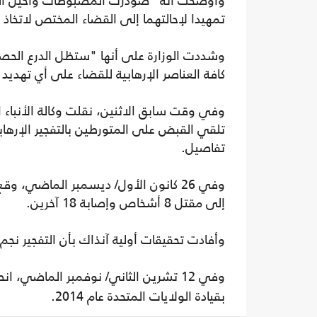
وأوضحت أنه "صُودرت المضبوطات وأُحيل الم
تمهيدا لإحالتهما إلى القضاء المختص لاتخاذ ال
وشددت الوزارة على أنها "ستظل الدرع الحصي
كافة العناصر الإرهابية للقضاء على أي تهد
وفي وقت سابق الاثنين، نقلت وكالة الأنباء
تلقي القبض على المتورطين بالتفجير الإر
تفاصيل.
وفي 26 كانون الأول/ ديسمبر الماضي،
إلى مقتل 8 أشخاص وإصابة 18 آخرين.
وأفادت تحقيقات أولية آنذاك بأن التفجير نج
وفي 12 تشرين الثاني/ نوفمبر الماضي، انضمت
بقيادة الولايات المتحدة عام 2014.