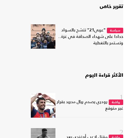
تقرير خاص
"عربي21" تتشح بالسواد
سياسة
حدادا على شهداء الصحافة في غزة..
وتستمر بالتغطية
الأكثر قراءة اليوم
1
رودري يصدم ريال مدريد بقرار
رياضة
غير متوقع
2
مقتل لاعب أوغندي بعد
رياضة