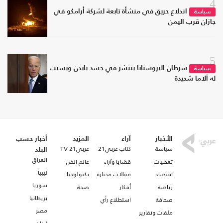
4
اندلاع حريق في منشأة تابعة لشركة أرامكو في
سياسة
جازان قرب اليمن
5
سرطان البروستاتا ينتشر في جسد بايدن ويسبب
سياسة
له آلاما شديدة
الأخبار
آراء
المزيد
أخبار حسب
سياسة
كتاب عربي21
عربي21 TV
البلد
العراق
تغطيات
قضايا وآراء
عالم الفن
ليبيا
اقتصاد
مقالات مختارة
تكنولوجيا
سوريا
رياضة
أفكار
صحة
بريطانيا
صحافة
استطلاع رأي
مصر
ملفات وتقارير