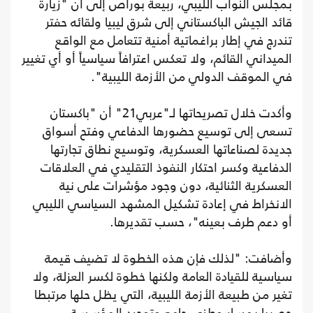
بمجلس النواب الليبي، ربيعة بوراص إلى أن "زيارة
قائد الجيش الباكستاني إلى شرق ليبيا ولقائه حفتر
تندرج في إطار براغماتية أمنية تتعامل مع الواقع
الميداني القائم، ولا تعكس اعترافاً سياسياً أو أي تغيير
في الموقف الدولي من الأزمة الليبية".
وأكدت خلال تصريحاتها لـ"عربي21" أن "باكستان
تسعى إلى توسيع حضورها الدفاعي وفتح أسواق
جديدة لصناعاتها العسكرية، وتوسيع نطاق تجارتها
الدفاعية وكسر احتكار النفوذ التقليدي في العلاقات
العسكرية الثنائية، دون وجود مؤشرات على نية
الانخراط في إعادة تشكيل المشهد السياسي الليبي
أو دعم طرف بعينه"، حسب تقديرها.
وأضافت: "لذلك فإن هذه الخطوة لا تضيف قيمة
سياسية للقيادة العامة ولكنها خطوة لكسر العزلة، ولا
تغير من طبيعة الأزمة الليبية، التي يظل حلها مرتبطا