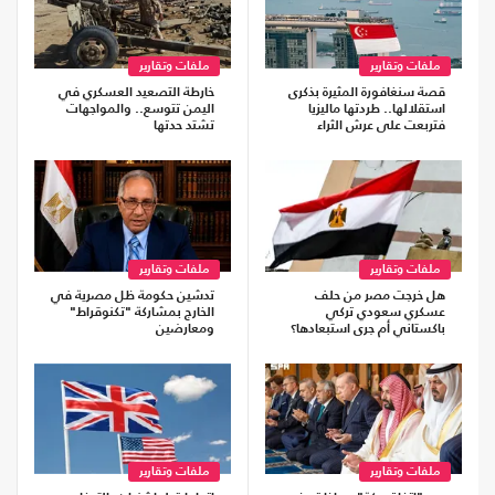
ملفات وتقارير
ملفات وتقارير
قصة سنغافورة المثيرة بذكرى
خارطة التصعيد العسكري في
استقلالها.. طردتها ماليزيا
اليمن تتوسع.. والمواجهات
فتربعت على عرش الثراء
تشتد حدتها
ملفات وتقارير
ملفات وتقارير
هل خرجت مصر من حلف
تدشين حكومة ظل مصرية في
عسكري سعودي تركي
الخارج بمشاركة "تكنوقراط"
باكستاني أم جرى استبعادها؟
ومعارضين
ملفات وتقارير
ملفات وتقارير