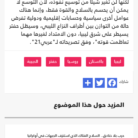
لكنها لن تغير شيئا من توسيع نفوذه، لأن التوسع لا
يمكن أن يحسم بالسلاح والقوة فقط، وإنما هناك
عوامل أخرى سياسية وحسابات إقليمية ودولية تفرض
حالة من التوازن بين أطراف النزاع الليبي، وسيظل حفتر
يسيطر على شرق ليبيا، دون الامتداد لغيرها مهما
تعاظمت قوته"، وفق تصريحاته لـ"عربي21".
ليبيا
باكستان
روسيا
حفتر
الدبيبة
شارك
المزيد حول هذا الموضوع
حرب بلا خنادق.. السلاح الفتاك الذي استنزف الجبهات في أوكرانيا