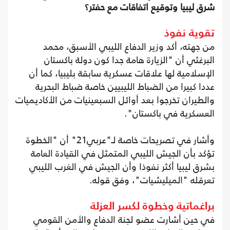
شرق ليبيا وتوقيع اتفاقات مع حفتر؟
تقوية نفوذ
من جهته، أكد وزير الدفاع الليبي الأسبق، محمد
البرغثي أن "الزيارة هامة جدا كون دولة باكستان
الإسلامية لها علاقات عسكرية سابقة بليبيا، كما أن
عددا كبيرا من الضباط الليبيين خاصة ضباط البحرية
والطيران تخرجوا بعد أوائل السبعينيات من الأكاديميات
العسكرية في باكستان".
وأشار في تصريحات خاصة لـ"عربي21" أن "الخطوة
تؤكد بأن الجيش الليبي المتمثل في القيادة العامة
بشرق ليبيا أكثر نفوذا وأن الجيش في الغرب الليبي
تعرقله "الميليشيات"، وفق قوله.
براغماتية وخطوة لكسر العزلة
في حين أشارت عضو لجنة الدفاع والأمن القومي