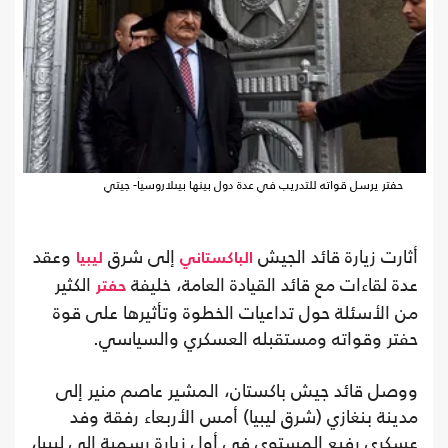
حفتر يرسل قواته للتدريب في عدة دول بينها بيىلاروسيا- جيتي
أثارت زيارة قائد الجيش
إلى شرق
وعقد
الباكستاني
ليبيا
عدة لقاءات مع قائد القيادة العامة، خليفة
الكثير
حفتر
من الأسئلة حول تداعيات الخطوة وتأثيرها على قوة
حفتر وقواته ومستقبله العسكري والسياسي.
ووصل قائد جيش باكستان، المشير عاصم منير إلى
مدينة بنغازي (شرق ليبيا) أمس الأربعاء رفقة وفد
عسكري رفيع المستوى في أول زيارة رسمية إلى ليبيا،