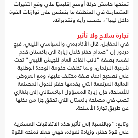
تمنحها هامش حركة أوسع إقليميًا علي وقع التغيرات
المتسارعة في المنطقة ما ينعكس على توازنات القوة
داخل ليبيا"، بحسب رأيه وتقديراته.
تجارة سلاح ولا تأثير
في المقابل، قال الأكاديمي والسياسي الليبي، فرج
دردور إن "صدام حفتر خلال زيارة الى باكستان قدم
نفسه بصفة "نائب القائد العام للجيش الليبي" تحت
شرعية البرلمان، ولما تخلفت حكومة الوحدة الوطنية
على تصحيح ادعاء صفة مختلف عليها، ومع العروض
المالية المرتفعة التي يقدمها حفتر للدول المصنعة
للأسلحة، فإن زيارة المسؤول الباكستاني إلى بنغازي
تصب في مصلحة باكستان التي تحقق جزا من دخلها
عن طريق تجارة الأسلحة.
وتابع: "وبالنسبة إلى تأثير هذه الاتفاقيات العسكرية
على قوة حفتر، وزيادة نفوذه، فهي فعلا تمنحه القوة