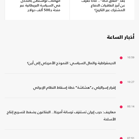
بعد "اتفاق مكة".. ماذا تعرف
اتهامات لواشنطن بالتدخل
عن أبرز اتفاقيات الدفاع
في السياسة البريطانية عبر
المشترك عبر التاريخ؟
منحة بـ500 ألف دولار
أخبار الساعة
10:59
الديمقراطية والمال السياسي: النموذج الأمريكي إلى أين؟
10:27
إقرار إسرائيلي بـ"هشاشة" خطة إسقاط النظام الإيراني
08:14
معاريف: حرب إيران تستنزف ترسانة أمريكا.. البنتاغون يضغط لتسريع إنتاج
الأسلحة
07:51