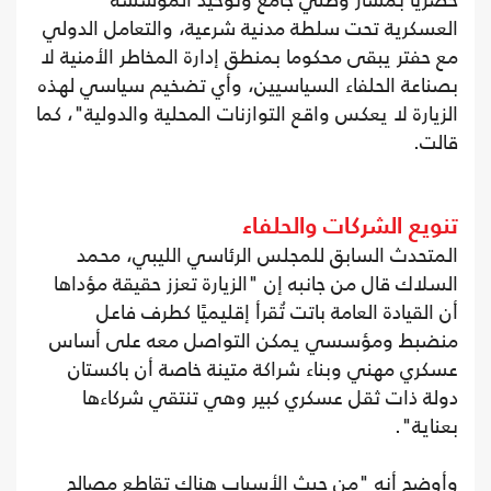
حصريا بمسار وطني جامع وتوحيد المؤسسة
العسكرية تحت سلطة مدنية شرعية، والتعامل الدولي
مع حفتر يبقى محكوما بمنطق إدارة المخاطر الأمنية لا
بصناعة الحلفاء السياسيين، وأي تضخيم سياسي لهذه
الزيارة لا يعكس واقع التوازنات المحلية والدولية"، كما
قالت.
تنويع الشركات والحلفاء
المتحدث السابق للمجلس الرئاسي الليبي، محمد
السلاك قال من جانبه إن "الزيارة تعزز حقيقة مؤداها
أن القيادة العامة باتت تُقرأ إقليميًا كطرف فاعل
منضبط ومؤسسي يمكن التواصل معه على أساس
عسكري مهني وبناء شراكة متينة خاصة أن باكستان
دولة ذات ثقل عسكري كبير وهي تنتقي شركاءها
بعناية".
وأوضح أنه "من حيث الأسباب هناك تقاطع مصالح