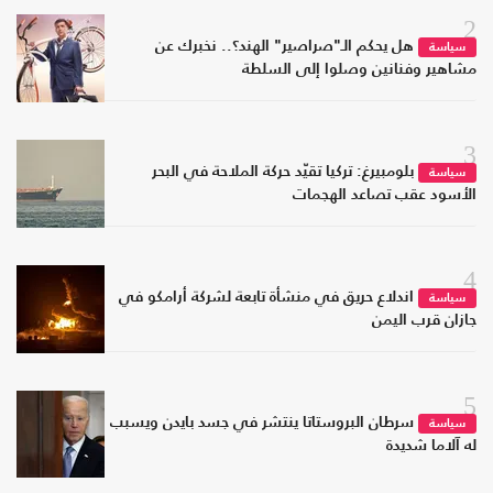
2
هل يحكم الـ"صراصير" الهند؟.. نخبرك عن
سياسة
مشاهير وفنانين وصلوا إلى السلطة
3
بلومبيرغ: تركيا تقيّد حركة الملاحة في البحر
سياسة
الأسود عقب تصاعد الهجمات
4
اندلاع حريق في منشأة تابعة لشركة أرامكو في
سياسة
جازان قرب اليمن
5
سرطان البروستاتا ينتشر في جسد بايدن ويسبب
سياسة
له آلاما شديدة