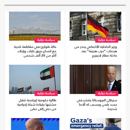
سياسة دولية
سياسة دولية
وزير الداخلية الألماني يحذر من
حالة طوارئ في مقاطعة كندية
هجمات "حرب هجينة" بعد
مع اتساع حريق غابات وإجلاء
حادثة مطار لايبزيج
أكثر من 20 ألف شخص
سياسة دولية
سياسة دولية
سرطان البروستاتا ينتشر في
طائرة حكومية إيرلندية تنقل
جسد بايدن ويسبب له آلاما
مشتبها بقيادة شبكة إجرامية
شديدة
من دبي إلى دبلن