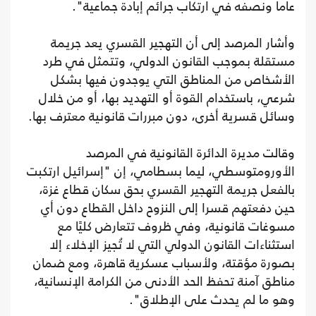
عاما ونصفه في ارتكاب جرائم إبادة جماعية".
وأشار المرصد إلى أن التهجير القسري يعد جريمة
مستقلة بموجب القانون الدولي، وتتمثل في طرد
الأشخاص من المناطق التي يوجدون فيها بشكل
شرعي، باستخدام القوة أو التهديد بها، أو من خلال
وسائل قسرية أخرى، دون مبررات قانونية معترف بها.
وقالت مديرة الدائرة القانونية في المرصد
الأورومتوسطي، ليما بسطامي، إن "إسرائيل ارتكبت
بالفعل جريمة التهجير القسري بحق سكان قطاع غزة،
حين دفعتهم قسرا إلى النزوح داخل القطاع دون أي
مسوغات قانونية، وفي ظروف تتعارض كليًا مع
استثناءات القانون الدولي التي لا تُجيز الإخلاء إلا
بصورة مؤقتة، ولأسباب عسكرية قاهرة، ومع ضمان
مناطق آمنة تحفظ الحد الأدنى من الكرامة الإنسانية،
وهو ما لم يحدث على الإطلاق".