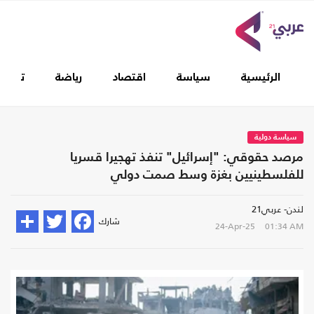
الرئيسية
سياسة
اقتصاد
رياضة
تغطيا
سياسة دولية
مرصد حقوقي: "إسرائيل" تنفذ تهجيرا قسريا
للفلسطينيين بغزة وسط صمت دولي
لندن- عربي21
شارك
24-Apr-25
01:34 AM