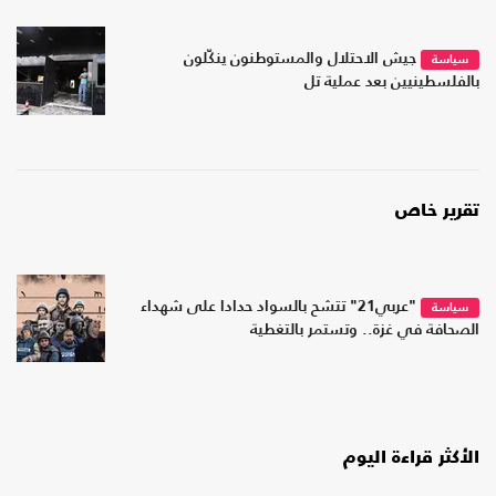
جيش الاحتلال والمستوطنون ينكّلون
سياسة
بالفلسطينيين بعد عملية تل
تقرير خاص
"عربي21" تتشح بالسواد حدادا على شهداء
سياسة
الصحافة في غزة.. وتستمر بالتغطية
الأكثر قراءة اليوم