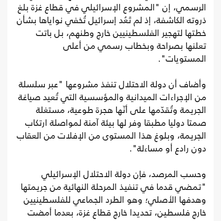
الرسمي، إن "المشروع الإسرائيلي في قطاع غزة بلغ
ذروته الكاشفة، إذ لم تَعُد إسرائيل تُخفي نواياها بشأن
خطتها لتهجير الفلسطينيين خارج وطنهم، بل باتت
تعلنها بصراحة وبخطاب رسمي من أعلى
المستويات".
وأضاف أن دولة الاحتلال تنفذ مشروعها "عبر سلسلة
من الإجراءات الميدانية والمؤسسية التي تُعيد صياغة
الجريمة وتُقدّمها على أنّها هجرة طوعية، مستغلة
صمتا دوليا مطبقا وفر لها بيئة آمنة لمواصلة ارتكاب
الجريمة، وبلوغ هذا المستوى من الإفلات من العقاب
دون رادع أو مساءلة".
وحسب المرصد، فإن دولة الاحتلال الإسرائيلي
"تمضي قدما في تنفيذ المرحلة النهائية من جريمتها
وهدفها الأصلي؛ وهو الطرد الجماعي للفلسطينيين
خارج فلسطين، تحديدا خارج قطاع غزة، بعدما أمضت