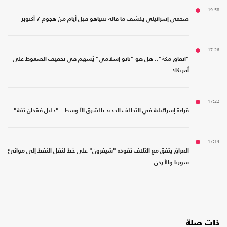
19:58
صحفي إسرائيلي يكشف ما قاله نتنياهو قبل أيام من هجوم 7 أكتوبر
17:26
"اتفاق مكة".. هل هو "ناتو إسلامي" يُسهم في تخفيف الضغوط على
أمريكا؟
17:22
قراءة إسرائيلية في التحالف الجديد بالشرق الأوسط.. "دليل فقدان ثقة"
17:14
العراق يتفق مع ائتلاف تقوده "شيفرون" على خط لنقل النفط إلى موانئ
سوريا والأردن
ذات صلة