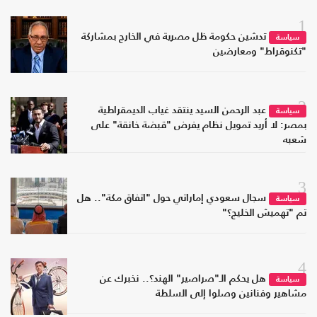
1
تدشين حكومة ظل مصرية في الخارج بمشاركة
سياسة
"تكنوقراط" ومعارضين
2
عبد الرحمن السيد ينتقد غياب الديمقراطية
سياسة
بمصر: لا أريد تمويل نظام يفرض "قبضة خانقة" على
شعبه
3
سجال سعودي إماراتي حول "اتفاق مكة".. هل
سياسة
تم "تهميش الخليج؟"
4
هل يحكم الـ"صراصير" الهند؟.. نخبرك عن
سياسة
مشاهير وفنانين وصلوا إلى السلطة