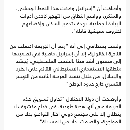
وأضافت أن "إسرائيل وظفت هذا النمط الوحشي،
والمتكرر، وواسع النطاق من التهجير كإحدى أدوات
الإبادة الجماعية، بهدف تدمير السكان وإخضاعهم
لظروف معيشية قاتلة".
ولفتت بسطامي إلى أنه "رغم أن الجريمة اكتملت من
الناحية القانونية، إلا أن إسرائيل ماضية في تصعيدها
إلى مستوى أشد فتكا بالشعب الفلسطيني، يُجسّد
منطقها الاستعماري الاستيطاني القائم على الطرد
والإحلال، من خلال تنفيذ المرحلة الثانية من التهجير
القسري خارج حدود الوطن".
وأوضحت أن دولة الاحتلال "تحاول تسويق هذه
الجريمة على أنها هجرة طوعية، في خداع مكشوف لا
ينطلي إلا على مجتمع دولي اختار التواطؤ بدلا من
المواجهة، والصمت بدلا من المساءلة".