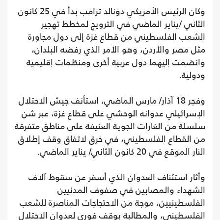
وكان الرئيس الأمريكي دونالد ترامب بدأ في 25 كانون
الثاني /يناير الماضي في الترويج لمخطط تهجير
الشعب الفلسطيني من قطاع غزة إلى دول مجاورة
مثل مصر والأردن، وهو الأمر الذي رفضه البلدان،
وانضمت إليهما دول عربية أخرى ومنظمات إقليمية
ودولية.
وفجر 18 آذار/ مارس الماضي، استأنف جيش الاحتلال
الإسرائيلي عدوانه الوحشي على قطاع غزة، عبر شن
سلسلة من الغارات الجوية العنيفة على مناطق متفرقة
من القطاع الفلسطيني، في خرق لاتفاق وقف إطلاق
النار الموقع في 20 كانون الثاني/ يناير الماضي.
وأثار استئناف العدوان الذي أسفر عن سقوط آلاف
الشهداء والمصابين في صفوف المدنيين
الفلسطينيين، موجة من الاحتجاجات المناصرة للشعب
الفلسطيني، والمطالبة بوقف فوري لعدوان الاحتلال