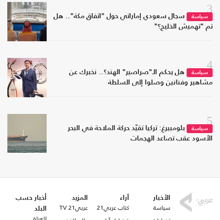
3
سجال سعودي إماراتي حول "اتفاق مكة".. هل
سياسة
تم "تهميش الخليج؟"
4
هل يحكم الـ"صراصير" الهند؟.. نخبرك عن
سياسة
مشاهير وفنانين وصلوا إلى السلطة
5
بلومبيرغ: تركيا تقيّد حركة الملاحة في البحر
سياسة
الأسود عقب تصاعد الهجمات
الأخبار
آراء
المزيد
أخبار حسب
سياسة
كتاب عربي21
عربي21 TV
البلد
العراق