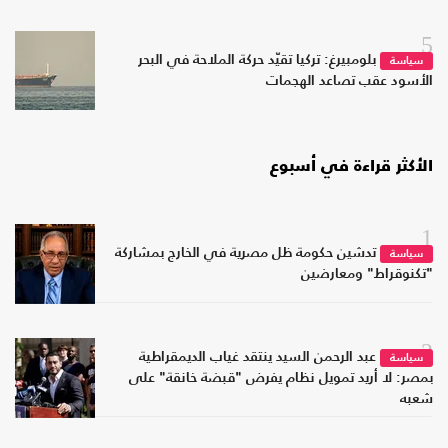
5
بلومبيرغ: تركيا تقيّد حركة الملاحة في البحر
سياسة
الأسود عقب تصاعد الهجمات
الأكثر قراءة في أسبوع
1
تدشين حكومة ظل مصرية في الخارج بمشاركة
سياسة
"تكنوقراط" ومعارضين
2
عبد الرحمن السيد ينتقد غياب الديمقراطية
سياسة
بمصر: لا أريد تمويل نظام يفرض "قبضة خانقة" على
شعبه