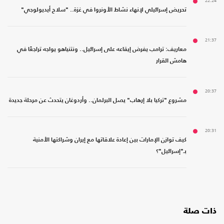
22:24
تحريض إسرائيلي لإنهاء نشاط الأونروا في غزة.. "سلاح أيديولوجي"
21:37
معاريف: ترامب يفرض إيقاعه على إسرائيل.. ونتنياهو يواجه تراجعًا في
هامش القرار
20:37
مشروع "تركيا بلا إرهاب" يصل البرلمان.. وأردوغان يتحدث عن مرحلة جديدة
20:31
كيف توازن الإمارات بين إعادة علاقاتها مع إيران وشراكتها الأمنية
بـ"إسرائيل"؟
ذات صلة