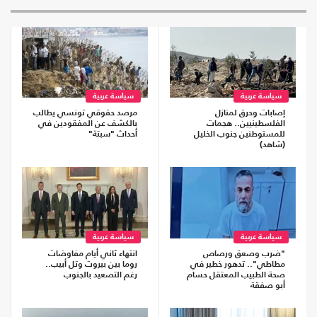
سياسة عربية
سياسة عربية
إصابات وحرق لمنازل
مرصد حقوقي تونسي يطالب
الفلسطينيين.. هجمات
بالكشف عن المفقودين في
للمستوطنين جنوب الخليل
أحداث "سبتة"
(شاهد)
سياسة عربية
سياسة عربية
"ضرب وصعق ورصاص
انتهاء ثاني أيام مفاوضات
مطاطي".. تدهور خطير في
روما بين بيروت وتل أبيب..
صحة الطبيب المعتقل حسام
رغم التصعيد بالجنوب
أبو صفقة