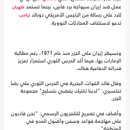
عمل ضد إيران سيواجه برد قاسٍ، بينما تستعد
طهران
للرد على رسالة من الرئيس الأمريكي دونالد
ترامب
تدعو لاستئناف المحادثات النووية.
وتسيطر إيران على الجزر منذ عام 1971، رغم مطالبة
الإمارات بها، فيما أكد الحرس الثوري استمرار تعزيز
قدراته الدفاعية هناك.
وقال قائد القوات البحرية في الحرس الثوري علي رضا
تنكسيري: "لدينا تكتيك يقضي بتسليح" مجموعة
الجزر.
وأضاف في تصريح للتلفزيون الرسمي: "نحن قادرون
على مهاجمة قواعد وسفن وأصول العدو في
المنطقة".