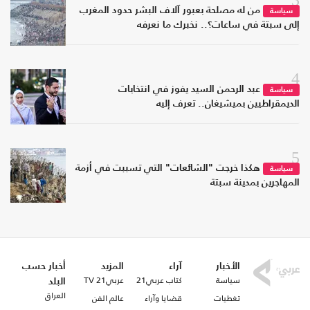
من له مصلحة بعبور آلاف البشر حدود المغرب
سياسة
إلى سبتة في ساعات؟.. نخبرك ما نعرفه
4
عبد الرحمن السيد يفوز في انتخابات
سياسة
الديمقراطيين بميشيغان.. تعرف إليه
5
هكذا خرجت "الشائعات" التي تسببت في أزمة
سياسة
المهاجرين بمدينة سبتة
الأخبار
آراء
المزيد
أخبار حسب
سياسة
كتاب عربي21
عربي21 TV
البلد
العراق
تغطيات
قضايا وآراء
عالم الفن