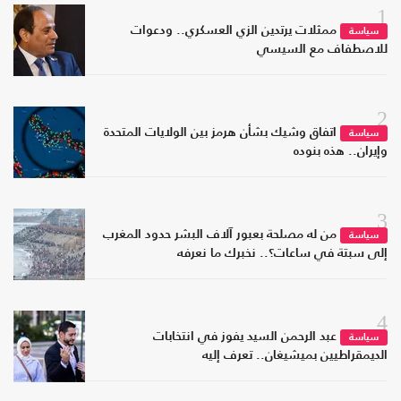
1
ممثلات يرتدين الزي العسكري.. ودعوات
سياسة
للاصطفاف مع السيسي
2
اتفاق وشيك بشأن هرمز بين الولايات المتحدة
سياسة
وإيران.. هذه بنوده
3
من له مصلحة بعبور آلاف البشر حدود المغرب
سياسة
إلى سبتة في ساعات؟.. نخبرك ما نعرفه
4
عبد الرحمن السيد يفوز في انتخابات
سياسة
الديمقراطيين بميشيغان.. تعرف إليه