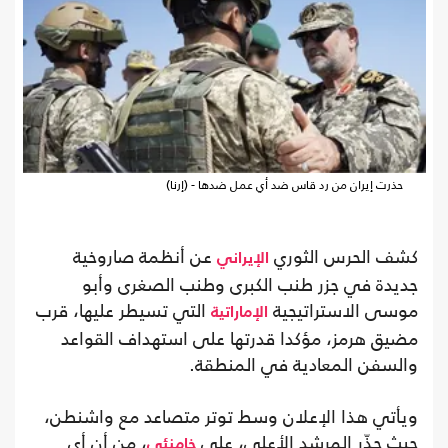
حذرت إيران من رد قاس ضد أي عمل ضدها - (إرنا)
كشف الحرس الثوري
عن أنظمة صاروخية
الإيراني
جديدة في جزر طنب الكبرى وطنب الصغرى وأبو
موسى الاستراتيجية
التي تسيطر عليها، قرب
الإماراتية
مضيق هرمز، مؤكدا قدرتها على استهداف القواعد
والسفن المعادية في المنطقة.
ويأتي هذا الإعلان وسط توتر متصاعد مع واشنطن،
حيث حذّر المرشد الأعلى، علي
، من أن أي
خامنئي