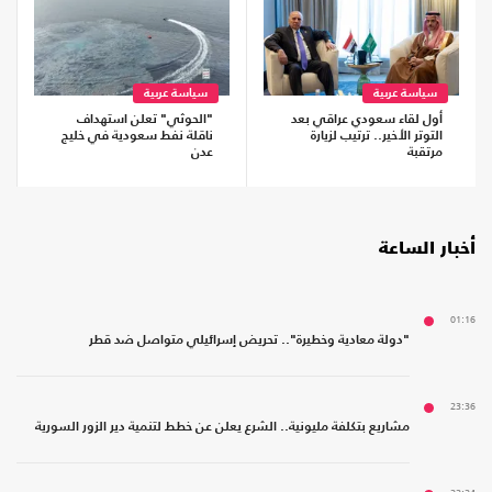
سياسة عربية
سياسة عربية
أول لقاء سعودي عراقي بعد
"الحوثي" تعلن استهداف
التوتر الأخير.. ترتيب لزيارة
ناقلة نفط سعودية في خليج
مرتقبة
عدن
أخبار الساعة
01:16
"دولة معادية وخطيرة".. تحريض إسرائيلي متواصل ضد قطر
23:36
مشاريع بتكلفة مليونية.. الشرع يعلن عن خطط لتنمية دير الزور السورية