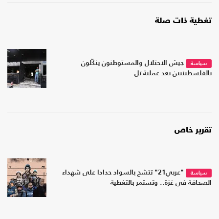
تغطية ذات صلة
جيش الاحتلال والمستوطنون ينكّلون
سياسة
بالفلسطينيين بعد عملية تل
تقرير خاص
"عربي21" تتشح بالسواد حدادا على شهداء
سياسة
الصحافة في غزة.. وتستمر بالتغطية