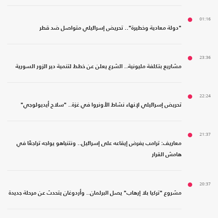
01:16
"دولة معادية وخطيرة".. تحريض إسرائيلي متواصل ضد قطر
23:36
مشاريع بتكلفة مليونية.. الشرع يعلن عن خطط لتنمية دير الزور السورية
22:24
تحريض إسرائيلي لإنهاء نشاط الأونروا في غزة.. "سلاح أيديولوجي"
21:37
معاريف: ترامب يفرض إيقاعه على إسرائيل.. ونتنياهو يواجه تراجعًا في
هامش القرار
20:37
مشروع "تركيا بلا إرهاب" يصل البرلمان.. وأردوغان يتحدث عن مرحلة جديدة