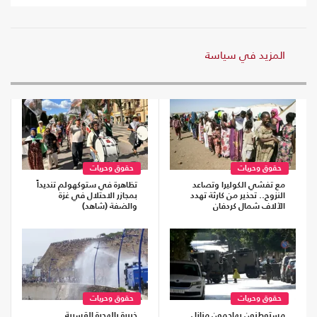
المزيد في سياسة
حقوق وحريات
حقوق وحريات
مع تفشي الكوليرا وتصاعد
تظاهرة في ستوكهولم تنديداً
النزوح.. تحذير من كارثة تهدد
بمجازر الاحتلال في غزة
الآلاف شمال كردفان
والضفة (شاهد)
حقوق وحريات
حقوق وحريات
مستوطنون يهاجمون منازل
خبيرة بالهجرة القسرية