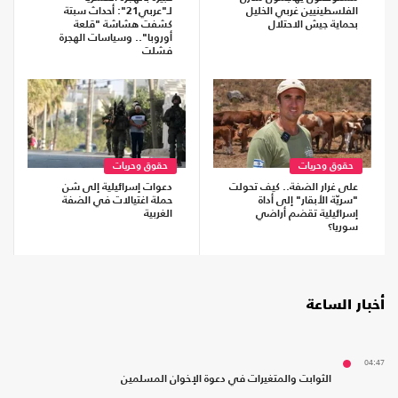
الفلسطينيين غربي الخليل
لـ"عربي21": أحداث سبتة
بحماية جيش الاحتلال
كشفت هشاشة "قلعة
أوروبا".. وسياسات الهجرة
فشلت
حقوق وحريات
حقوق وحريات
على غرار الضفة.. كيف تحولت
دعوات إسرائيلية إلى شن
"سريّة الأبقار" إلى أداة
حملة اغتيالات في الضفة
إسرائيلية تقضم أراضي
الغربية
سوريا؟
أخبار الساعة
04:47
الثوابت والمتغيرات في دعوة الإخوان المسلمين