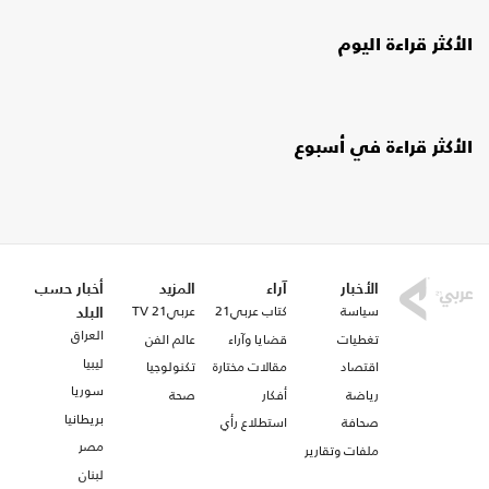
الأكثر قراءة اليوم
الأكثر قراءة في أسبوع
الأخبار
آراء
المزيد
أخبار حسب
سياسة
كتاب عربي21
عربي21 TV
البلد
العراق
تغطيات
قضايا وآراء
عالم الفن
ليبيا
اقتصاد
مقالات مختارة
تكنولوجيا
سوريا
رياضة
أفكار
صحة
بريطانيا
صحافة
استطلاع رأي
مصر
ملفات وتقارير
لبنان