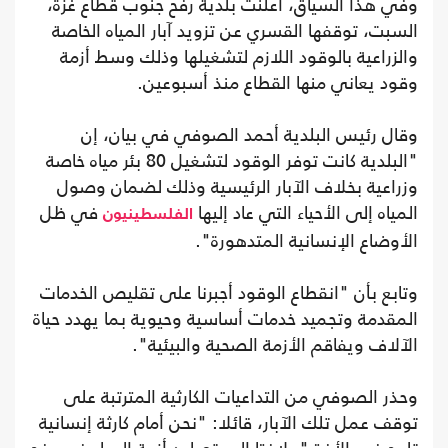
وفي هذا السياق، أعلنت بلدية رفح جنوب قطاع غزة،
السبت، توقفها القسري عن تزويد آبار المياه الخاصة
والزراعية بالوقود اللازم لتشغيلها وذلك وسط أزمة
وقود يعاني منها القطاع منذ أسبوعين.
وقال رئيس البلدية أحمد الصوفي في بيان، إن
"البلدية كانت توفر الوقود لتشغيل 80 بئر مياه خاصة
وزراعية بخلاف الآبار الرئيسية وذلك لضمان وصول
المياه إلى الأحياء التي عاد إليها
في ظل
الفلسطينيون
الأوضاع الإنسانية المتدهورة".
وتابع بأن "انقطاع الوقود أجبرنا على تقليص الخدمات
المقدمة وتجميد خدمات أساسية وحيوية بما يهدد حياة
الآلاف ويفاقم الأزمة الصحية والبيئية".
وحذر الصوفي من التداعيات الكارثية المترتبة على
توقف عمل تلك الآبار، قائلا: "نحن أمام كارثة إنسانية