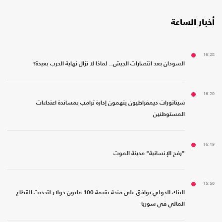
أخبار الساعة
16:28
السودان بعد انتصارات الجيش.. لماذا لا تزال نهاية الحرب بعيدة؟
16:20
سيناتورات ديمقراطيون يتهمون إدارة ترامب بمساندة اعتداءات
المستوطنين
16:19
"رفح الإنسانية" مدينة الموت
15:50
البنك الدولي يوافق على منحة بقيمة 100 مليون دولار لتحديث القطاع
المالي في سوريا