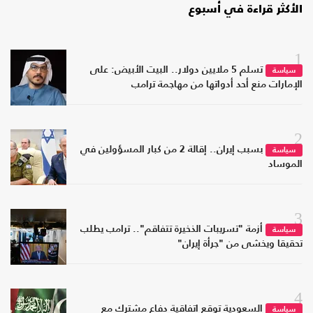
الأكثر قراءة في أسبوع
1
تسلم 5 ملايين دولار.. البيت الأبيض: على
سياسة
الإمارات منع أحد أدواتها من مهاجمة ترامب
2
بسبب إيران.. إقالة 2 من كبار المسؤولين في
سياسة
الموساد
3
أزمة "تسريبات الذخيرة تتفاقم".. ترامب يطلب
سياسة
تحقيقا ويخشى من "جرأة إيران"
4
السعودية توقع اتفاقية دفاع مشترك مع
سياسة