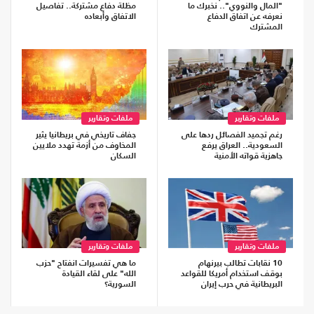
"المال والنووي".. نخبرك ما
مظلة دفاع مشتركة.. تفاصيل
نعرفه عن اتفاق الدفاع
الاتفاق وأبعاده
المشترك
ملفات وتقارير
ملفات وتقارير
رغم تجميد الفصائل ردها على
جفاف تاريخي في بريطانيا يثير
السعودية.. العراق يرفع
المخاوف من أزمة تهدد ملايين
جاهزية قواته الأمنية
السكان
ملفات وتقارير
ملفات وتقارير
10 نقابات تطالب بيرنهام
ما هي تفسيرات انفتاح "حزب
بوقف استخدام أمريكا للقواعد
الله" على لقاء القيادة
البريطانية في حرب إيران
السورية؟