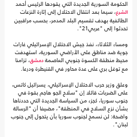
الحكومة السورية الجديدة التي يقودها الرئيس أحمد
، سيما بعد انتقال الاحتلال إلى إثارة النزعات
الشرع
الطائفية بهدف تقسيم البلد المدمر، بحسب مراقبين
تحدثوا إلى "عربي21".
ومساء الثلاثاء، نفذ جيش الاحتلال الإسرائيلي غارات
جوية ضد مناطق على الأراضي السورية، استهدفت
محيط منطقة الكسوة جنوبي العاصمة
، تزامنا
دمشق
مع توغل بري على عدة محاور في القنيطرة ودرعا.
وعلق وزير حرب الاحتلال الإسرائيلي، يسرائيل كاتس،
على الضربات قائلا إن "سلاح الجو هاجم بقوة في
جنوب سوريا، كجزء من السياسة الجديدة التي حددناها
بشأن نزع السلاح في المنطقة"، مضيفا أن "الرسالة
واضحة: لن نسمح لجنوب سوريا بأن يتحول إلى جنوب
لبنان".