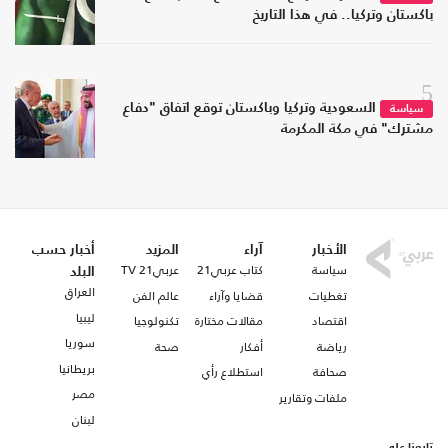
باكستان وتركيا.. في هذا التاريخ
5
السعودية وتركيا وباكستان توقع اتفاق "دفاع
سياسة
مشترك" في مكة المكرمة
الأخبار
آراء
المزيد
أخبار حسب
سياسة
كتاب عربي21
عربي21 TV
البلد
العراق
تغطيات
قضايا وآراء
عالم الفن
ليبيا
اقتصاد
مقالات مختارة
تكنولوجيا
سوريا
رياضة
أفكار
صحة
بريطانيا
صحافة
استطلاع رأي
مصر
ملفات وتقارير
لبنان