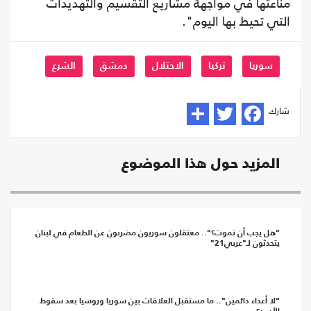
مناعتها في مواجهة مشاريع التقسيم والتهديدات
التي تحيط بها اليوم".
سوريا
تركيا
الاحتلال
دمشق
الشرع
شارك
المزيد حول هذا الموضوع
"هل يجب أن نموت؟".. معتقلون سوريون مضربون عن الطعام في لبنان
يتحدثون لـ"عربي21"
"لا أعداء دائمين".. ما مستقبل العلاقات بين سوريا وروسيا بعد سقوط