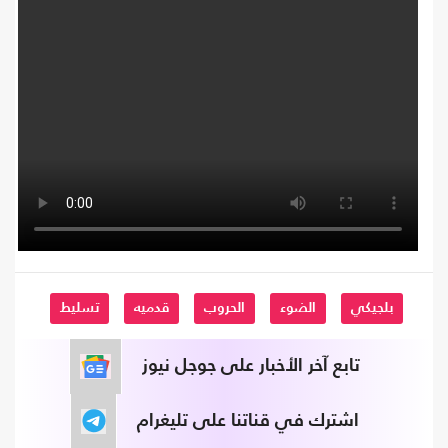
بلجيكي
الضوء
الحروب
قدميه
تسليط
تابع آخر الأخبار على جوجل نيوز
اشترك في قناتنا على تليغرام