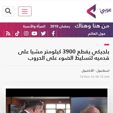
من هنا وهناك
رمضان 2018
المرأة والأسرة
حول العالم
بلجيكي يقطع 3900 كيلومتر مشيا على
قدميه لتسليط الضوء على الحروب
اسطنبول - الأناضول
18-Nov-16
08:10 AM