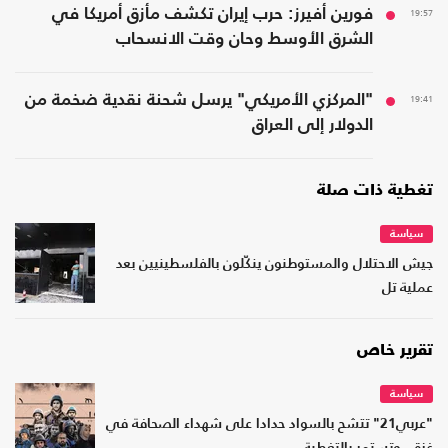
19:57
فورين أفيرز: حرب إيران تكشف مأزق أمريكا في
الشرق الأوسط وحان وقت الانسحاب
19:41
"المركزي الأمريكي" يرسل شحنة نقدية ضخمة من
الدولار إلى العراق
تغطية ذات صلة
سياسة
جيش الاحتلال والمستوطنون ينكّلون بالفلسطينيين بعد
عملية تل
تقرير خاص
سياسة
"عربي21" تتشح بالسواد حدادا على شهداء الصحافة في