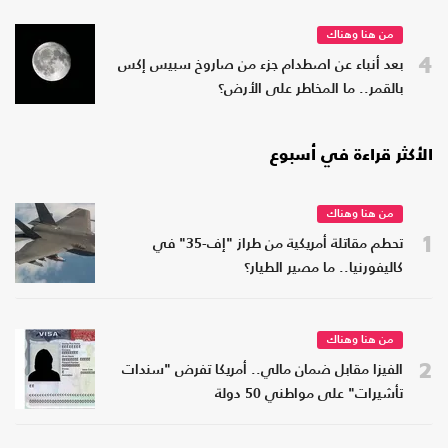
من هنا وهناك
4
بعد أنباء عن اصطدام جزء من صاروخ سبيس إكس
بالقمر.. ما المخاطر على الأرض؟
الأكثر قراءة في أسبوع
من هنا وهناك
1
تحطم مقاتلة أمريكية من طراز "إف-35" في
كاليفورنيا.. ما مصير الطيار؟
من هنا وهناك
2
الفيزا مقابل ضمان مالي.. أمريكا تفرض "سندات
تأشيرات" على مواطني 50 دولة