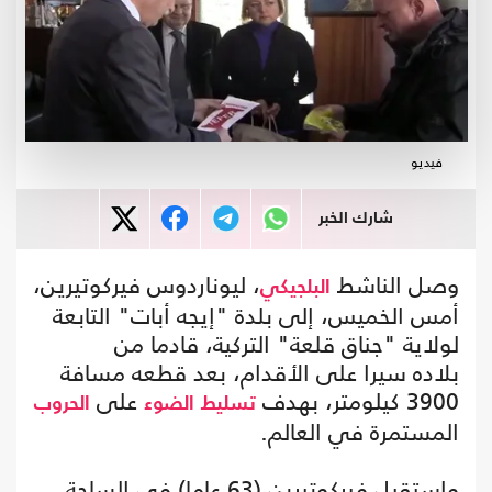
فيديو
شارك الخبر
وصل الناشط
، ليوناردوس فيركوتيرين،
البلجيكي
أمس الخميس، إلى بلدة "إيجه أبات" التابعة
لولاية "جناق قلعة" التركية، قادما من
بلاده سيرا على الأقدام، بعد قطعه مسافة
3900 كيلومتر، بهدف
على
تسليط
الضوء
الحروب
المستمرة في العالم.
واستقبل فيركوتيرين (63 عاما) في الساحة