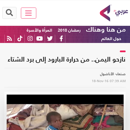
من هنا وهناك
رمضان 2018
المرأة والأسرة
حول العالم
نازحو اليمن.. من حرارة البارود إلى برد الشتاء‎
صنعاء- الأناضول
18-Nov-16
07:39 AM