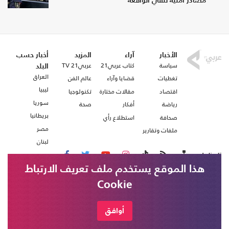
مصادر أمنية تنفي الواقعة
الأخبار
آراء
المزيد
أخبار حسب
سياسة
كتاب عربي21
عربي21 TV
البلد
العراق
تغطيات
قضايا وآراء
عالم الفن
ليبيا
اقتصاد
مقالات مختارة
تكنولوجيا
سوريا
رياضة
أفكار
صحة
بريطانيا
صحافة
استطلاع رأي
مصر
ملفات وتقارير
لبنان
تابعنا على
هذا الموقع يستخدم ملف تعريف الارتباط
Cookie
من نحن
اتصل بنا
شروط الاستخدام
أوافق
عربي21 ، جميع الحقوق محفوظة @ 2020