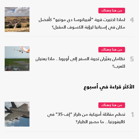
من هنا وهناك
4
لماذا اختيرت قرية "أفييانوسا دي مونيو" كأفضل
مكان في إسبانيا لرؤية الكسوف المقبل؟
من هنا وهناك
5
نظامان يغيّران تجربة السفر إلى أوروبا.. ماذا يعنيان
للعرب؟
الأكثر قراءة في أسبوع
من هنا وهناك
1
تحطم مقاتلة أمريكية من طراز "إف-35" في
كاليفورنيا.. ما مصير الطيار؟