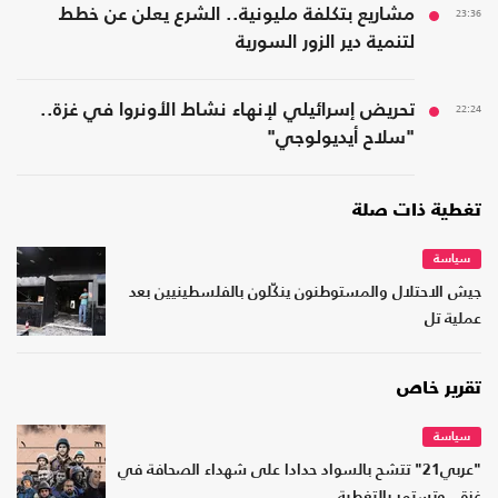
23:36
مشاريع بتكلفة مليونية.. الشرع يعلن عن خطط
لتنمية دير الزور السورية
22:24
تحريض إسرائيلي لإنهاء نشاط الأونروا في غزة..
"سلاح أيديولوجي"
تغطية ذات صلة
سياسة
جيش الاحتلال والمستوطنون ينكّلون بالفلسطينيين بعد
عملية تل
تقرير خاص
سياسة
"عربي21" تتشح بالسواد حدادا على شهداء الصحافة في
غزة.. وتستمر بالتغطية