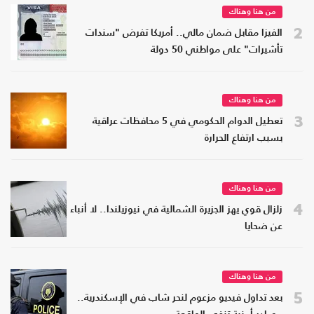
من هنا وهناك
2
الفيزا مقابل ضمان مالي.. أمريكا تفرض "سندات
تأشيرات" على مواطني 50 دولة
من هنا وهناك
3
تعطيل الدوام الحكومي في 5 محافظات عراقية
بسبب ارتفاع الحرارة
من هنا وهناك
4
زلزال قوي يهز الجزيرة الشمالية في نيوزيلندا.. لا أنباء
عن ضحايا
من هنا وهناك
5
بعد تداول فيديو مزعوم لنحر شاب في الإسكندرية..