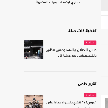
تهاوي أرصدة البنوك المصرية
تغطية ذات صلة
سياسة
جيش الاحتلال والمستوطنون ينكّلون
بالفلسطينيين بعد عملية تل
تقرير خاص
سياسة
"عربي21" تتشح بالسواد حدادا على