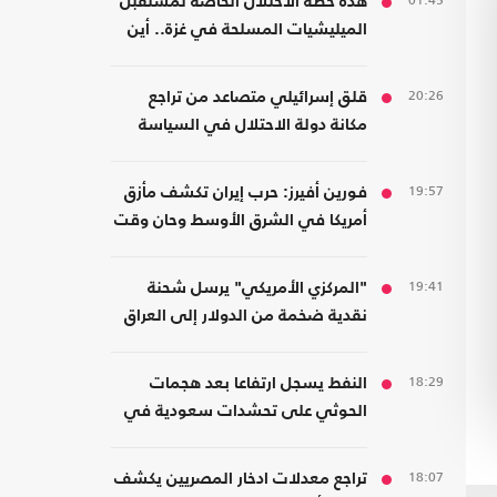
01:45
هذه خطة الاحتلال الخاصة لمستقبل
الميليشيات المسلحة في غزة.. أين
سيذهبون؟
20:26
قلق إسرائيلي متصاعد من تراجع
مكانة دولة الاحتلال في السياسة
الأمريكية
19:57
فورين أفيرز: حرب إيران تكشف مأزق
أمريكا في الشرق الأوسط وحان وقت
الانسحاب
19:41
"المركزي الأمريكي" يرسل شحنة
نقدية ضخمة من الدولار إلى العراق
18:29
النفط يسجل ارتفاعا بعد هجمات
الحوثي على تحشدات سعودية في
اليمن
18:07
تراجع معدلات ادخار المصريين يكشف