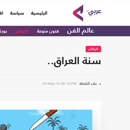
(current)
الرئيسية
سياسة
اق
عالم الفن
فنون منوعة
كاريكاتير
بورت
كاريكاتير
سنة العراق..
د. علاء اللقطة
29-May-16
06:10 PM