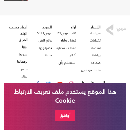
الأخبار
آراء
المزيد
أخبار حسب
سياسة
كتاب عربي21
عربي21 TV
البلد
العراق
تغطيات
قضايا وآراء
عالم الفن
ليبيا
اقتصاد
مقالات مختارة
تكنولوجيا
سوريا
رياضة
أفكار
صحة
بريطانيا
صحافة
استطلاع رأي
مصر
ملفات وتقارير
لبنان
تابعنا على
هذا الموقع يستخدم ملف تعريف الارتباط
Cookie
من نحن
اتصل بنا
شروط الاستخدام
أوافق
عربي21 ، جميع الحقوق محفوظة @ 2020