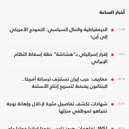
أخبار الساعة
10:59
الديمقراطية والمال السياسي: النموذج الأمريكي
إلى أين؟
10:27
إقرار إسرائيلي بـ"هشاشة" خطة إسقاط النظام
الإيراني
08:14
معاريف: حرب إيران تستنزف ترسانة أمريكا..
البنتاغون يضغط لتسريع إنتاج الأسلحة
07:51
شهادات تكشف تفاصيل مثيرة لإذلال وإهانة زوجة
نتنياهو لموظفي منزلها
00:13
WSJ: تفاهمات هرمز تكرس نفوذا إيرانيا فعليا على