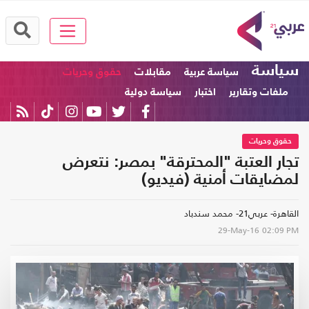
سياسة
سياسة عربية
مقابلات
حقوق وحريات
ملفات وتقارير
اختبار
سياسة دولية
حقوق وحريات
تجار العتبة "المحترقة" بمصر: نتعرض
لمضايقات أمنية (فيديو)
القاهرة- عربي21- محمد سندباد
29-May-16
02:09 PM