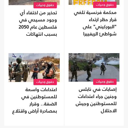
حقوق وحريات
حقوق وحريات
محكمة فرنسية تلغي
تحذير من اختفاء أي
قرار حظر ارتداء
وجود مسيحي في
"البوركيني" على
فلسطين عام 2050
شواطئ الريفييرا
بسبب انتهاكات
الاحتلال
حقوق وحريات
حقوق وحريات
إصابات في نابلس
اعتداءات واسعة
وجنين جراء اعتداءات
للمستوطنين في
للمستوطنين وجيش
الضفة.. وقرار
الاحتلال
بمصادرة أراض واقتلاع
آلاف الأشجار