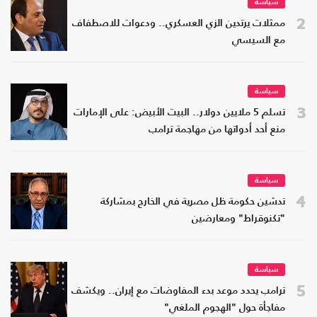
سياسة
2
ممثلات يرتدين الزي العسكري.. ودعوات للاصطفاف
مع السيسي
سياسة
3
تسلم 5 ملايين دولار.. البيت الأبيض: على الإمارات
منع أحد أدواتها من مهاجمة ترامب
سياسة
4
تدشين حكومة ظل مصرية في الخارج بمشاركة
"تكنوقراط" ومعارضين
سياسة
5
ترامب يحدد موعد بدء المفاوضات مع إيران.. ويكشف
مفاجأة حول "الهجوم الملغي"