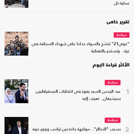
عملية تل
تقرير خاص
سياسة
"عربي21" تتشح بالسواد حدادا على شهداء الصحافة في
غزة.. وتستمر بالتغطية
الأكثر قراءة اليوم
سياسة
1
عبد الرحمن السيد يفوز في انتخابات الديمقراطيين
بميشيغان.. تعرف إليه
سياسة
2
بسبب "الذخائر".. مواجهة حادة بين ترامب ووزير حربه