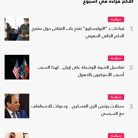
الأكثر قراءة في أسبوع
سياسة
1
قيادات بـ "البوليساريو" تفتح باب النقاش حول مقترح
الحكم الذاتي المغربي
سياسة
2
تفاصيل الضربة الوشيكة على إيران.. لهذا السبب
أصيب الأمريكيون بالذهول
سياسة
3
ممثلات يرتدين الزي العسكري.. ودعوات للاصطفاف
مع السيسي
سياسة