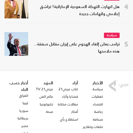
4
هل انهارت التهدئة السعودية الإماراتية؟ تراشق
إعلامي واتهامات جديدة
سياسة
5
ترامب يعلن إلغاء الهجوم على إيران مقابل صفقة..
هذه ملامحها
الأخبار
آراء
المزيد
أخبار حسب
سياسة
كتاب عربي21
عربي21 TV
البلد
العراق
تغطيات
قضايا وآراء
عالم الفن
ليبيا
اقتصاد
مقالات مختارة
تكنولوجيا
سوريا
رياضة
أفكار
صحة
بريطانيا
صحافة
استطلاع رأي
مصر
ملفات وتقارير