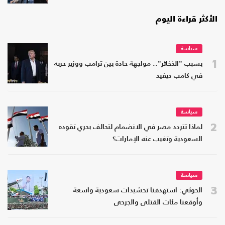
الأكثر قراءة اليوم
سياسة
1
بسبب "الذخائر".. مواجهة حادة بين ترامب ووزير حربه
في كامب ديفيد
سياسة
2
لماذا تتردد مصر في الانضمام لتحالف بحري تقوده
السعودية وتغيب عنه الإمارات؟
سياسة
3
الحوثي: استهدفنا تحشيدات سعودية واسعة
وأوقعنا مئات القتلى والجرحى