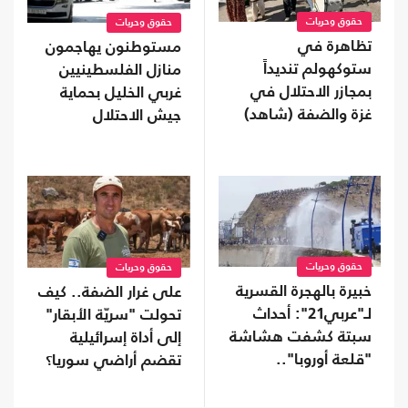
حقوق وحريات
حقوق وحريات
تظاهرة في
مستوطنون يهاجمون
ستوكهولم تنديداً
منازل الفلسطينيين
بمجازر الاحتلال في
غربي الخليل بحماية
غزة والضفة (شاهد)
جيش الاحتلال
حقوق وحريات
حقوق وحريات
خبيرة بالهجرة القسرية
على غرار الضفة.. كيف
لـ"عربي21": أحداث
تحولت "سريّة الأبقار"
سبتة كشفت هشاشة
إلى أداة إسرائيلية
"قلعة أوروبا"..
تقضم أراضي سوريا؟
وسياسات الهجرة
فشلت