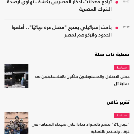
18:07
تراجع معدلات ادخار المصريين يكشف تهاوي أرصدة
البنوك المصرية
17:37
باحث إسرائيلي يقترح "فصل غزة نهائيًا".. أغلقوا
الحدود واتركوهم لمصر
تغطية ذات صلة
سياسة
جيش الاحتلال والمستوطنون ينكّلون بالفلسطينيين بعد
عملية تل
تقرير خاص
سياسة
"عربي21" تتشح بالسواد حدادا على شهداء الصحافة في
غزة.. وتستمر بالتغطية