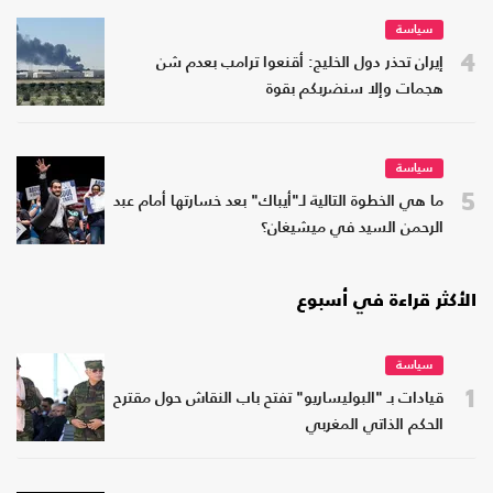
سياسة
4
إيران تحذر دول الخليج: أقنعوا ترامب بعدم شن
هجمات وإلا سنضربكم بقوة
سياسة
5
ما هي الخطوة التالية لـ"أيباك" بعد خسارتها أمام عبد
الرحمن السيد في ميشيغان؟
الأكثر قراءة في أسبوع
سياسة
1
قيادات بـ "البوليساريو" تفتح باب النقاش حول مقترح
الحكم الذاتي المغربي