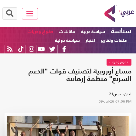
سياسة
سياسة عربية
مقابلات
حقوق وحريات
ملفات وتقارير
اختبار
سياسة دولية
حقوق وحريات
مساع أوروبية لتصنيف قوات "الدعم
السريع" منظمة إرهابية
لندن- عربي21
09-Jul-26
07:06 PM