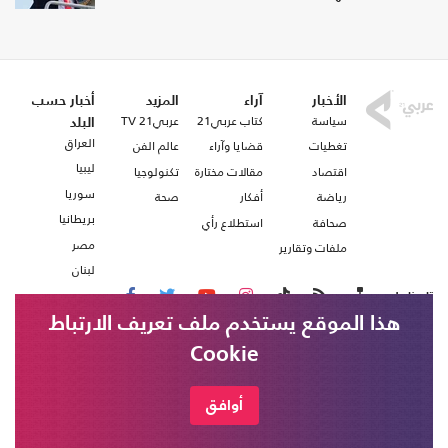
الأخبار
آراء
المزيد
أخبار حسب
سياسة
كتاب عربي21
عربي21 TV
البلد
العراق
تغطيات
قضايا وآراء
عالم الفن
ليبيا
اقتصاد
مقالات مختارة
تكنولوجيا
سوريا
رياضة
أفكار
صحة
بريطانيا
صحافة
استطلاع رأي
مصر
ملفات وتقارير
لبنان
تابعنا على
هذا الموقع يستخدم ملف تعريف الارتباط
Cookie
من نحن
اتصل بنا
شروط الاستخدام
أوافق
عربي21 ، جميع الحقوق محفوظة @ 2020