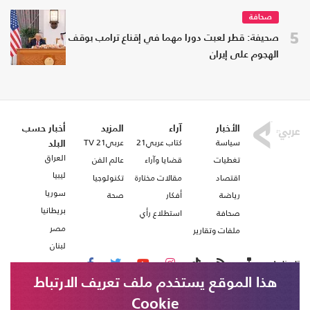
صحافة
5
صحيفة: قطر لعبت دورا مهما في إقناع ترامب بوقف
الهجوم على إيران
الأخبار
آراء
المزيد
أخبار حسب
سياسة
كتاب عربي21
عربي21 TV
البلد
العراق
تغطيات
قضايا وآراء
عالم الفن
ليبيا
اقتصاد
مقالات مختارة
تكنولوجيا
سوريا
رياضة
أفكار
صحة
بريطانيا
صحافة
استطلاع رأي
مصر
ملفات وتقارير
لبنان
تابعنا على
هذا الموقع يستخدم ملف تعريف الارتباط
Cookie
من نحن