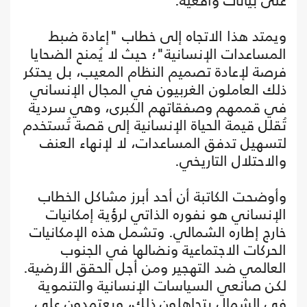
على بيانات واقعية.
ويمتد هذا الاتجاه إلى خطاب "إعادة ضبط
المساعدات الإنسانية"؛ حيث لا يُمنح الضحايا
فرصة لإعادة تصميم النظام المعيب، بل يحتكر
ذلك العاملون الغربيون في المجال الإنساني
في قممهم وصفقاتهم الكبرى، وهي سردية
تُقلل قيمة الحياة الإنسانية إلى قصة تُستخدم
لتسهيل تدفق المساعدات، لا لإنهاء العنف
والاحتلال التاريخي.
وأوضحت الكاتبة أن أحد أبرز مشاكل الخطاب
الإنساني هو نفوره الذاتي لرؤية إمكانيات
خارج إطاره الشمالي. وتشمل هذه الإمكانيات
الحركات الاجتماعية ونضالها في الجنوب
العالمي ضد التهجير ومن أجل الحقق الأرضية.
لكن صانعي السياسات الإنسانية والتنموية
في الشمال يتجاهلون ذلك، ويعتمدون على