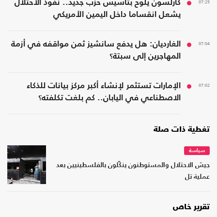
07:25
كارلسون يلوح بتأسيس حزب جديد.. نفوذ الاحتلال
يشعل انقساما داخل اليمين الأمريكي
07:04
الغارديان: هل يدفع سانشيز ثمن مواقفه في أزمة
المهاجرين إلى سبتة؟
07:02
الإمارات تستثمر لإنشاء أكبر مركز بيانات للذكاء
الاصطناعي في اليابان.. كم بلغت تكلفته؟
تغطية ذات صلة
سياسة
جيش الاحتلال والمستوطنون ينكّلون بالفلسطينيين بعد
عملية تل
تقرير خاص