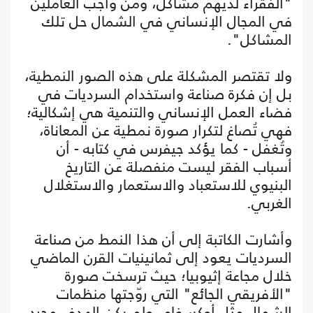
"الفقراء لديهم مشاكل، ومن واجب العاملين
في المجال الإنساني في الشمال حل تلك
المشاكل".
ولا تقتصر المشكلة على هذه الصور النمطية،
بل إن فكرة صناعة واستخدام السرديات في
فضاء العمل الإنساني والتنمية هي إشكالية؛
فهي تُصاغ لتكرار صورة نمطية عن المعاناة،
وتُغفل - كما يؤكد جيفرس في كتابه - أن
أسباب الفقر ليست منفصلة عن التاريخ
البنيوي للاستعباد والاستعمار والاستغلال
الغربي.
وأشارت الكاتبة إلى أن هذا النمط من صناعة
السرديات يعود إلى ثمانينيات القرن الماضي
خلال مجاعة إثيوبيا؛ حيث ترسخت صورة
"الأفريقي الجائع" التي روّجتها منظمات
الشمال مثل أوكسفام. ولم يكن الهدف مجرد