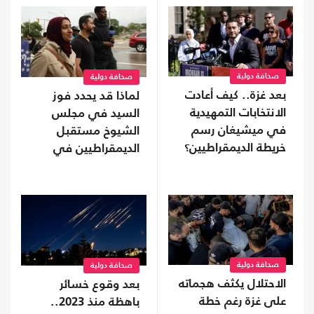
صحافة دولية
صحافة دولية
بعد غزة.. كيف أعادت
لماذا قد يحدد فوز
الانتخابات التمهيدية
السيد في مجلس
في ميشيغان رسم
الشيوخ مستقبل
خريطة الديمقراطيين؟
الديمقراطيين في
أمريكا؟
صحافة دولية
صحافة دولية
الاحتلال يكثف هجماته
بعد وقوع خسائر
على غزة رغم خطة
باهظة منذ 2023..