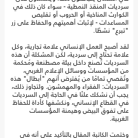
سرديات المنقذ النمطية - سواء كان ذلك في
الكوارث المناخية أو الحروب أو تقليص
المساعدات - لإثبات أهميتهم والحفاظ على زر
"تبرع" نشطًا.
لقد أصبح العمل الإنساني علامة تجارية، وكل
علامة تحتاج إلى سردية، لكن المشكلة أن هذه
السرديات تُصنع داخل بيئة مصطنعة ومُحكمة
من المؤسسات ووسائل الإعلام الغربي،
وتُقصي تمامًا من يُفترض أنهم "أبطال" هذه
السرديات: الفقراء والمهمشون. ولتجاوز ذلك،
يجب أن نشكك علنًا في الحاجة إلى السرديات
في القطاع الإنساني، ونكشفها كأداة للحفاظ
على تفوق البيض وهيمنة المؤسسات
الغربية.
وختمت الكاتبة المقال بالتأكيد على أنه في