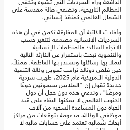
الدافعة وراء السرديات التي تشوه وتخفي
المظالم التاريخية، وتضفي هالة مقدسة على
الشمال العالمي كمنقذ إنساني.
وأفادت الكاتبة أن المفارقة تكمن في أن هذه
السرديات الإنسانية مصممة لتتغير حسب
الاتجاه السائد؛ فالمنظمات الإنسانية
والتنموية تبحث باستمرار عن الكارثة التالية
لتملأ بها رسائلها وتستدر بها العاطفة. فمثلاً،
حين قلص دونالد ترامب تمويل وكالة التنمية
الدولية الأمريكية عام 2025، ظهرت سردية
جديدة تقول إن "الملايين سيموتون جوعًا
ومرضًا"، وتدعي هذه دون خجل أن دول
الجنوب العالمي لا يمكنها البقاء على قيد
الحياة دون المساعدة السخية من آلاف
موظفي الوكالة، مدعومة بتوقعات من مراكز
أبحاث شمالية تعتمد على حسابات مالية لا