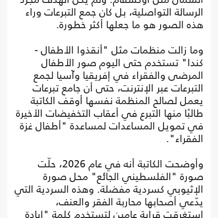
الرسالة التواصلية، بل كان جمع التبرعات وراء
هذه الصور هو ما جعلها أكثر خطورة.
وما زالت منظمات مثل "أنقذوا الأطفال -
كندا" تستخدم حتى اليوم صور الأطفال
المرضى والفقراء في إفريقيا وآسيا لجمع
التبرعات عبر الإنترنت، حتى أن جامع تبرعات
يعمل لصالح المنظمة نفسها أوقف الكاتبة
طالبًا منها التبرع في أعقاب التخفيضات الأخيرة
في تمويل المساعدات لمساعدة "أطفال غزة
الفقراء".
وأوضحت الكاتبة أنه في عام 2026، حلّت
صورة "الفلسطيني الجائع" محل صورة
الإثيوبي كسردية مفضلة. وهذه السردية التي
يدّعي أصحابها محاربة الفقر والعنف،
استغرقت قرابة عامين لتستخدم كلمة "إبادة