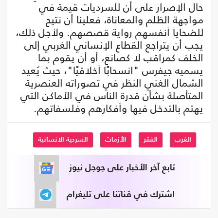
حال الإصرار على أن للسرديات قيمة في
مواجهة الظلم والمعاناة، فعلينا أن نتيح
للضحايا أنفسهم رواية قصصهم. ولأجل ذلك،
يجب أن يتراجع القطاع الإنساني الغربي إلى
الخلف كمراقب لا كصانع، أو أن يقوم بما
يسميه جيفرس "انسحابًا أخلاقيًا"، حيث يُعيد
الشمال الغني النظر في تصوراته العنصرية
المتأصلة بشأن قدرة الناس في الأماكن التي
يهتم بالتدخل فيها وأفكارهم وفلسفاتهم.
الغرب
الفقر
الأزمات
السردية الانسانية
تابع آخر الأخبار على جوجل نيوز
اشترك في قناتنا على تليغرام