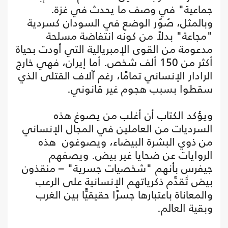
جماعية" في وصف ما يحدث في غزة.
وبالمثل، صُوّر الوضع في السودان كسردية
"مجاعة" بدلاً من كونه انتفاضة مسلحة
مدعومة من القوى الإمبريالية التي أودت بحياة
أكثر من 150 ألف شخص. أما إيران، فهي خارج
الرادار الإنساني تمامًا، رغم آلاف القتلى الذي
سقطوا بسبب هجوم غير قانوني.
ويؤكد الكتاب أن أغلب من يصوغ هذه
السرديات من العاملين في المجال الإنساني
من ذوي البشرة البيضاء، ويصوغون هذه
الروايات عن ضحايا غير بيض. ويصفهم
جيفرس بأنهم "شخصيات جسرية" – منقذون
بيض تُقدَّم ذكرياتهم الإنسانية على الرعب
والمعاناة باعتبارها جسرًا حقيقيًّا بين الغرب
وبقية العالم.