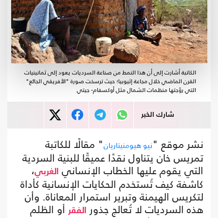
الكاتبة أشارت إلى أن هذا النمط من صناعة السرديات يعود إلى ثمانينيات
القرن الماضي خلال مجاعة إثيوبيا؛ حيث ترسخت صورة "الأفريقي الجائع"
التي روّجتها منظمات الشمال مثل أوكسفام- جيتي
شارك الخبر
نشر موقع "
" مقالًا للكاتبة
نيو هيومنيتاريان
تمريس خان يتناول نقدًا عميقًا للبنية السردية
التي يقوم عليها الخطاب الإنساني
،
الغربي
كاشفة كيف تُستخدم الحكايات الإنسانية كأداة
لتكريس الهيمنة وتبرير استمرار المعاناة. وأن
هذه السرديات لا تُعالج جذور
أو الظلم
الفقر