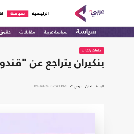
(current)
الرئيسية
سياسة
اق
سياسة
سياسة عربية
مقابلات
حقوق 
ملفات وتقارير
بنكيران يتراجع عن "قند
الرباط ـ لندن ـ عربي21
09-Jul-26
02:43 PM