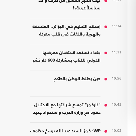
11:37
كيف أصبح العشق من طرف واحد
سياسةً عربية؟!
11:34
إصلاح التعليم في الجزائر.. الفلسفة
والهوية واللغات في قلب معركة
المدرسة
11:11
بغداد تستعد لاحتضان معرضها
الدولي للكتاب بمشاركة 600 دار نشر
من 23 دولة
10:56
حين يختلط الوطن بالحاكم
10:43
"كارفور" توسع شراكتها مع الاحتلال..
عقود مع وزارة الحرب واستحواذ جديد
10:02
WP: فوز السيد عبد الله يرسخ مخاوف