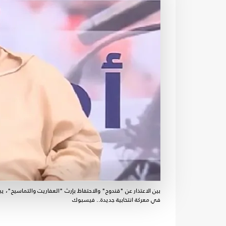
بين الاعتذار عن "قندوح" والاحتفاظ بإرث "العفاريت والتماسيح"، 
في معركة انتخابية جديدة.. فيسبوك