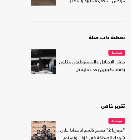
مراكش.. مطاردة مثيرة (شاهد)
تغطية ذات صلة
سياسة
جيش الاحتلال والمستوطنون ينكّلون
بالفلسطينيين بعد عملية تل
تقرير خاص
سياسة
"عربي21" تتشح بالسواد حدادا على
شهداء الصحافة في غزة.. وتستمر