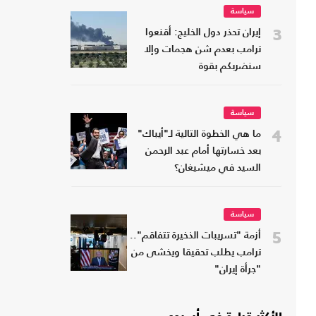
سياسة
3
إيران تحذر دول الخليج: أقنعوا
ترامب بعدم شن هجمات وإلا
سنضربكم بقوة
سياسة
4
ما هي الخطوة التالية لـ"أيباك"
بعد خسارتها أمام عبد الرحمن
السيد في ميشيغان؟
سياسة
5
أزمة "تسريبات الذخيرة تتفاقم"..
ترامب يطلب تحقيقا ويخشى من
"جرأة إيران"