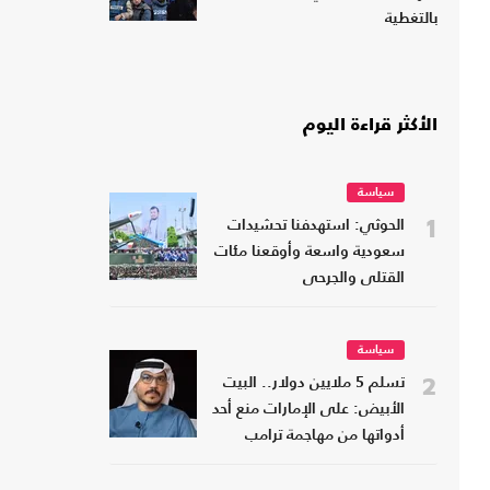
بالتغطية
الأكثر قراءة اليوم
سياسة
1
الحوثي: استهدفنا تحشيدات
سعودية واسعة وأوقعنا مئات
القتلى والجرحى
سياسة
2
تسلم 5 ملايين دولار.. البيت
الأبيض: على الإمارات منع أحد
أدواتها من مهاجمة ترامب