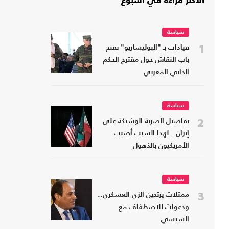
الأكثر قراءة في أسبوع
سياسة
1
قيادات بـ "البوليساريو" تفتح
باب النقاش حول مقترح الحكم
الذاتي المغربي
سياسة
2
تفاصيل الضربة الوشيكة على
إيران.. لهذا السبب أصيب
الأمريكيون بالذهول
سياسة
3
ممثلات يرتدين الزي العسكري..
ودعوات للاصطفاف مع
السيسي