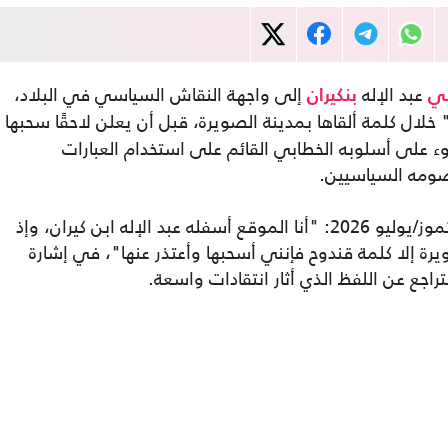
عبد الإله
إلى واجهة النقاش السياسي في البلاد،
بي
بنكيران
خلال كلمة ألقاها بمدينة الصويرة، قبل أن يعلن لاحقًا سحبها
ء على أسلوبه الخطابي القائم على استخدام العبارات
صومه السياسيين.
وقال بنكيران في بيان وقّعه باسمه بتاريخ 9 تموز/يوليو 2026: "أنا الموقع أسفله عبد الإله ابن كيران، وإذ
ة إلا كلمة قندوح فإنني أسحبها وأعتذر عنها"، في إشارة
جع عن اللفظ الذي أثار انتقادات واسعة.