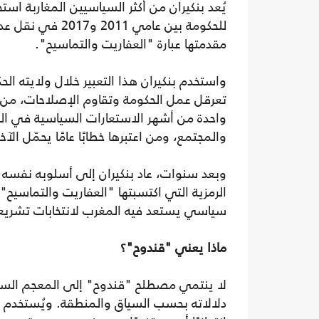
يُعد بنكيران من أكثر السياسيين المغاربة استخ
للحكومة بين عام
مقدمتها عبارة "العفاريت والتماسيح".
واستخدم بنكيران هذا التعبير خلال ولايته ال
تعرقل عمل الحكومة وتقاوم الإصلاحات، من 
واحدة من أشهر الاستعارات السياسية في الم
والمجتمع، ومن اعتبرها خطابًا عامًا يحمّل ال
وبعد سنوات، عاد بنكيران إلى أسلوبه نفسه
الرمزية التي اكتسبتها "العفاريت والتماسيح"
سياسي يستعد فيه المغرب لانتخابات تشريعي
ماذا يعني "قندوح"؟
لا ينتمي مصطلح "قندوح" إلى المعجم السي
دلالاته بحسب السياق والمنطقة. ويُستخدم غا