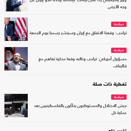
وزير إسرائيلي ردا على ترامب: بإمكاننا وحدنا محو إيران عن
وجه الأرض
سياسة
ترامب: وقعنا الاتفاق مع إيران وسينشر رسميا يوم الجمعة
سياسة
مسؤول أمريكي: ترامب ونائبه وقعا مذكرة تفاهم مع
قاليباف
تغطية ذات صلة
سياسة
جيش الاحتلال والمستوطنون ينكّلون بالفلسطينيين بعد
عملية تل