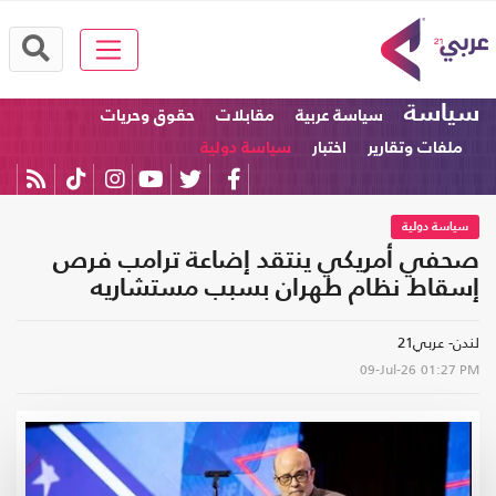
سياسة
سياسة عربية
مقابلات
حقوق وحريات
ملفات وتقارير
اختبار
سياسة دولية
سياسة دولية
صحفي أمريكي ينتقد إضاعة ترامب فرص
إسقاط نظام طهران بسبب مستشاريه
لندن- عربي21
09-Jul-26
01:27 PM