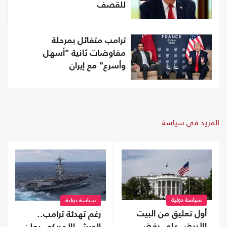
للقصف
ترامب متفائل بمرحلة
مفاوضات ثانية "أسهل
وأسرع" مع إيران
المزيد في سياسة
سياسة دولية
سياسة دولية
أول تعليق من البيت
رغم تهدئة ترامب..
الأبيض على رفض