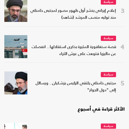
سياسة
3
إعلام إيراني ينشر أول ظهور مصور لمجتبى خامنئي
منذ توليه منصب المرشد (شاهد)
سياسة
4
قصة سنغافورة المثيرة بذكرى استقلالها.. انفصلت
عن ماليزيا فتربعت على عرش الثراء
سياسة
5
مجتبى خامنئي يلتقي الرئيس بزشكيان.. ورسائل
إلى "دول الجوار"
الأكثر قراءة في أسبوع
سياسة