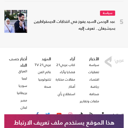
سياسة
5
عبد الرحمن السيد يفوز في انتخابات الديمقراطيين
بميشيغان.. تعرف إليه
الأخبار
آراء
المزيد
أخبار حسب
سياسة
كتاب عربي21
عربي21 TV
البلد
العراق
تغطيات
قضايا وآراء
عالم الفن
ليبيا
اقتصاد
مقالات مختارة
تكنولوجيا
سوريا
رياضة
أفكار
صحة
بريطانيا
صحافة
استطلاع رأي
مصر
ملفات وتقارير
لبنان
تابعنا على
هذا الموقع يستخدم ملف تعريف الارتباط