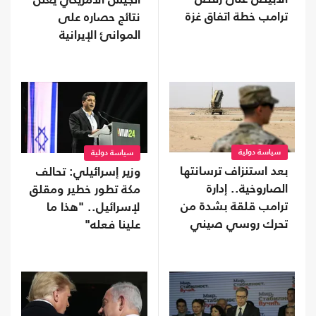
الجيش الأمريكي يعلن
ترامب خطة اتفاق غزة
نتائج حصاره على
الموانئ الإيرانية
سياسة دولية
سياسة دولية
بعد استنزاف ترسانتها
وزير إسرائيلي: تحالف
الصاروخية.. إدارة
مكة تطور خطير ومقلق
ترامب قلقة بشدة من
لإسرائيل.. "هذا ما
تحرك روسي صيني
علينا فعله"