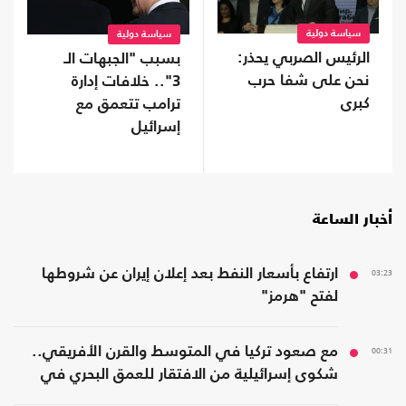
سياسة دولية
سياسة دولية
الرئيس الصربي يحذر:
بسبب "الجبهات الـ
نحن على شفا حرب
3".. خلافات إدارة
كبرى
ترامب تتعمق مع
إسرائيل
أخبار الساعة
03:23
ارتفاع بأسعار النفط بعد إعلان إيران عن شروطها
لفتح "هرمز"
00:31
مع صعود تركيا في المتوسط والقرن الأفريقي..
شكوى إسرائيلية من الافتقار للعمق البحري في
المنطقة