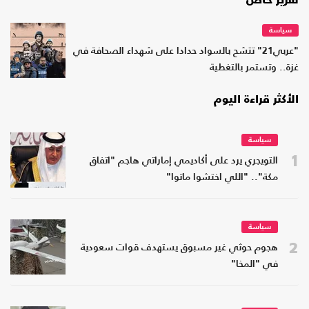
تقرير خاص
سياسة
"عربي21" تتشح بالسواد حدادا على شهداء الصحافة في
غزة.. وتستمر بالتغطية
الأكثر قراءة اليوم
سياسة
1
التويجري يرد على أكاديمي إماراتي هاجم "اتفاق
مكة".. "اللي اختشوا ماتوا"
سياسة
2
هجوم حوثي غير مسبوق يستهدف قوات سعودية
في "المخا"