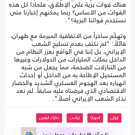
هناك قوات برية على الإطلاق، فلماذا كل هذه
القوات من الأساس؟ ربما يمكنهم إخبارنا متى
نستخدم قواتنا البرية؟".
وتهكّم ساخراً من الاتفاقية المبرمة مع طهران،
قائلاً: "لم نكتفِ بعدم تسليح الشعب
الإيراني، بل إننا في الواقع نعزز النظام من
الداخل بمئات المليارات من الدولارات وغيرها
من التنازلات الضخمة، مما يجعل من شبه
المستحيل الإطاحة به من الداخل أو إحداث
انهياره بعد الهجوم العسكري الشديد والحصار
الاقتصادي الذي فرضناه عليه سابقاً. لم نعد
نذكر الشعب الإيراني أصلاً".
إيران
امريكا
ترامب
مارك ليفين