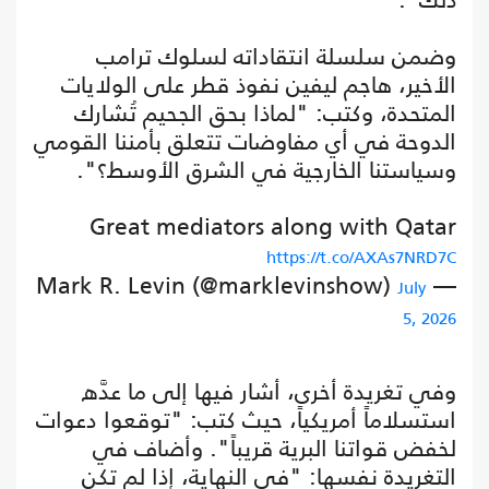
وضمن سلسلة انتقاداته لسلوك ترامب
الأخير، هاجم ليفين نفوذ قطر على الولايات
المتحدة، وكتب: "لماذا بحق الجحيم تُشارك
الدوحة في أي مفاوضات تتعلق بأمننا القومي
وسياستنا الخارجية في الشرق الأوسط؟".
Great mediators along with Qatar
https://t.co/AXAs7NRD7C
— Mark R. Levin (@marklevinshow)
July
5, 2026
وفي تغريدة أخرى، أشار فيها إلى ما عدَّه
استسلاماً أمريكياً، حيث كتب: "توقعوا دعوات
لخفض قواتنا البرية قريباً". وأضاف في
التغريدة نفسها: "في النهاية، إذا لم تكن