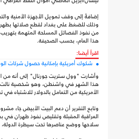
نيسان/أبريل الماضي أموال النفط العراقي ال
إضافةً إلى وقف تمويل الأجهزة الأمنية والتعا
وذلك للضغط على بغداد لقطع صلاتها بطهران،
من نفوذ الفصائل المسلحة المتهمة بتهريب ا
هذا العام، بحسب الصحيفة.
اقرأ أيضا:
شكوك أمريكية بإمكانية حصول شركات الولا
وأشارت "وول ستريت جورنال" إلى أنه من ال
هذا الشهر في واشنطن، وهو شخصية نالت تأييد
الأمريكية من التعامل بالدولار للاشتباه في ت
وتابع التقرير أن دعم البيت الأبيض جاء مشروط
العراقية المقبلة وتقليص نفوذ طهران في بغد
سلاحها ووضع عناصرها تحت سيطرة الدولة، 