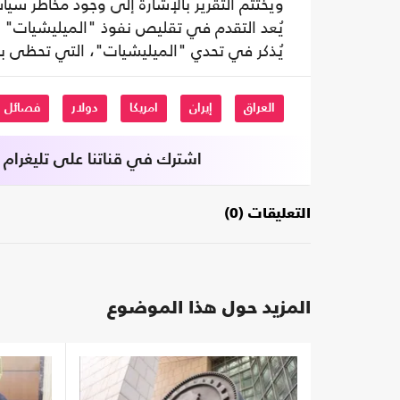
ويختتم التقرير بالإشارة إلى وجود مخاطر سي
يُعد التقدم في تقليص نفوذ "الميليشيات" بطيئ
يُذكر في تحدي "الميليشيات"، التي تحظى ب
العراق
إيران
امريكا
دولار
فصائل
اشترك في قناتنا على تليغرام
التعليقات (0)
المزيد حول هذا الموضوع