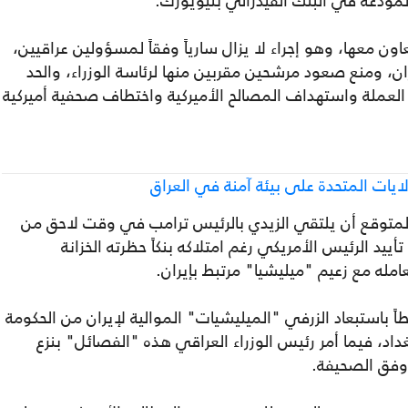
مودعة في البنك الفيدرالي بنيويورك.
ون معها، وهو إجراء لا يزال سارياً وفقاً لمسؤولين عراقيين،
 ومنع صعود مرشحين مقربين منها لرئاسة الوزراء، والحد
لعملة واستهداف المصالح الأميركية واختطاف صحفية أميركية
يات المتحدة على بيئة آمنة في العراق
متوقع أن يلتقي الزيدي بالرئيس ترامب في وقت لاحق من
 الرئيس الأمريكي رغم امتلاكه بنكاً حظرته الخزانة
عامله مع زعيم "ميليشيا" مرتبط بإيران.
اً باستبعاد الزرفي "الميليشيات" الموالية لإيران من الحكومة
اد، فيما أمر رئيس الوزراء العراقي هذه "الفصائل" بنزع
وفق الصحيفة.