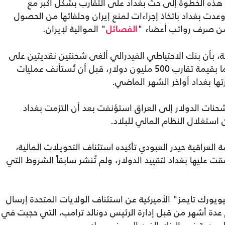
ر هذه الخطوة إلى حث بغداد على التقارب بشكل أكبر مع
ت بغداد باتخاذ إجراءات لمنع إيران وحلفائها من الحصول
ومن صرف رواتب أعضاء "
" الموالية لإيران.
الفصائل
 بأن بنك الاحتياطي الفيدرالي ألغى شحنتين نقديتين على
الأقل بناءً على تعليمات وزارة الخزانة، إحداهما بقيمة تقارب 500 مليون دولار، قبل أن تُستأنف عمليات
ها بغداد أواخر الشهر الماضي.
حنات الدولار إلى العراق استؤنفت بعد أن التزمت بغداد
ستغلال النظام المالي للبلاد.
لعراقية حيدر العبودي تأكيده استئناف التحويلات المالية،
ت عليها بغداد لتقييد الدولار، ولم تُنشر سابقاً الشروط التي
كشفت صحيفة "نيويورك تايمز" الأميركية عن استئناف الولايات المتحدة إرسال
م عدة أشهر من قبل إدارة الرئيس دونالد ترامب، التي حجبت في