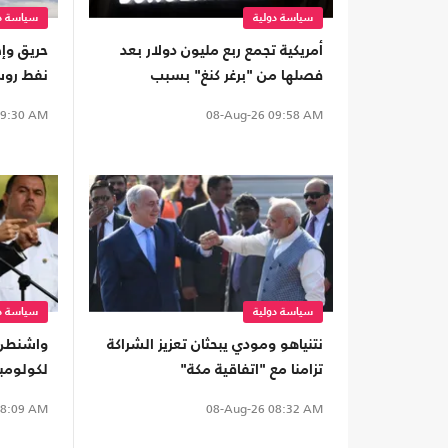
سياسة دولية
سياسة دو
أمريكية تجمع ربع مليون دولار بعد
حريق وإ
فصلها من "برغر كنغ" بسبب
نفط روس
"فلسطين حرة"
على كيي
9:30 AM
08-Aug-26
09:58 AM
سياسة دولية
سياسة دو
نتنياهو ومودي يبحثان تعزيز الشراكة
واشنطن 
تزامنا مع "اتفاقية مكة"
لكولومبي
إلى تحال
8:09 AM
08-Aug-26
08:32 AM