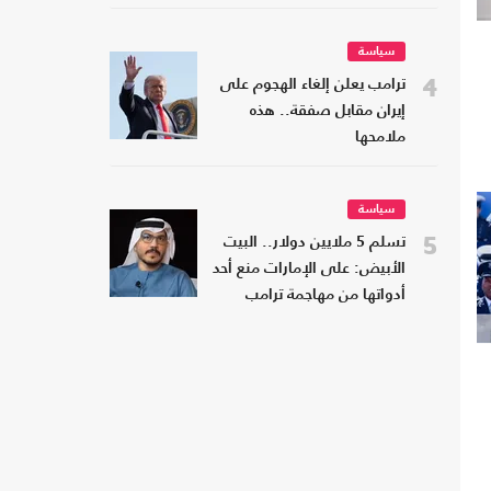
سياسة
4
ترامب يعلن إلغاء الهجوم على
إيران مقابل صفقة.. هذه
ملامحها
سياسة
5
تسلم 5 ملايين دولار.. البيت
الأبيض: على الإمارات منع أحد
أدواتها من مهاجمة ترامب