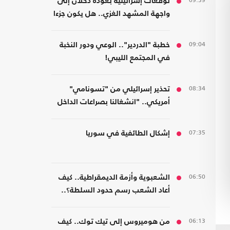
09:39
توقعات إسرائيلية بعودة دحلان إلى
واجهة المشهد الغزي.. هل يكون جزءا
من ترتيبات ما بعد الحرب؟
09:04
خطبة "الدردير".. الوعي ودور النخبة
في المجتمع الليبي!
08:34
تحذير إسرائيلي من "تسونامي"
أمريكي.. "انشغالنا بصراعات الداخل
يحجب ما يتغير بواشنطن"
07:35
إشكال الطائفية في سوريا
06:50
الشعبوية وأزمة الديمقراطية.. كيف
أعاد الشعب رسم حدود السلطة؟..
كتاب جديد
06:13
من هوميروس إلى تيك توك.. كيف