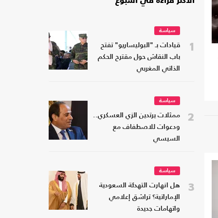
الأكثر قراءة في أسبوع
سياسة
1
قيادات بـ "البوليساريو" تفتح
باب النقاش حول مقترح الحكم
الذاتي المغربي
سياسة
2
ممثلات يرتدين الزي العسكري..
ودعوات للاصطفاف مع
السيسي
سياسة
3
هل انهارت التهدئة السعودية
الإماراتية؟ تراشق إعلامي
واتهامات جديدة