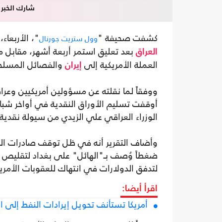
شارك الخبر
كشفت صحيفة "
"، الأربعاء
وول ستريت جورنال
بعد تعليق استمر أربعة أشهر، مقابل 
العراق
العملة الأمريكية إلى
والفصائل المسلحة 
إيران
ووفقاً لما نقلته عن مسؤولين أمريكيين وعراقيي
أوقفت تسليم الأوراق النقدية في أواخر شباط
الوزراء العراقي علي الزيدي من سيولة نقدية ك
وأضاف التقرير أنه في ظل توقف صادرات ال
ضغطاً وُصف بـ"الهائل" على بغداد لتقليص 
لتدفق الدولارات في انتهاك للعقوبات الأمريك
اقرأ أيضا:
أمريكا تستأنف تحويل إيرادات النفط إلى 