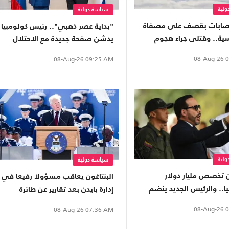
لية
سياسة دولية
صابات بقصف على مصفاة
"بداية عصر ذهبي".. رئيس كولومبيا
ية.. وقتلى جراء هجوم
يدشن صفحة جديدة مع الاحتلال
ف
الإسرائيلي
08-Aug-26
0
08-Aug-26
09:25 AM
لية
سياسة دولية
تخصص مليار دولار
البنتاغون يعاقب مسؤولا رفيعا في
ا.. والرئيس الجديد ينضم
إدارة بايدن بعد تقارير عن طائرة
ف "درع الأمريكتين"
ترامب
08-Aug-26
0
08-Aug-26
07:36 AM