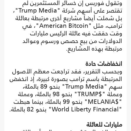
وتقول فوربس إن خسائر المستثمرين لم
تقتصر على أسهم شركة "Trump Media"،
بل شملت أيضاً مشاريع أخرى مرتبطة بعائلة
ترامب، مثل "American Bitcoin"، في
وقت حققت فيه عائلة الرئيس مليارات
الدولارات من بيع حصص ورسوم وعوائد
مرتبطة بهذه المشاريع.
انخفاضات حادة
وبحسب التقرير، فقد تراجعت معظم الأصول
المرتبطة باسم ترامب بصورة كبيرة، إذ انخفض
سهم "Trump Media" بنحو 89 بالمئة،
وعملة "$TRUMP" بنحو 98 بالمئة، وعملة
"$MELANIA" بنحو 99 بالمئة، بينما هبطت
"World Liberty Financial" بنحو 82 بالمئة.
مليارات للعائلة