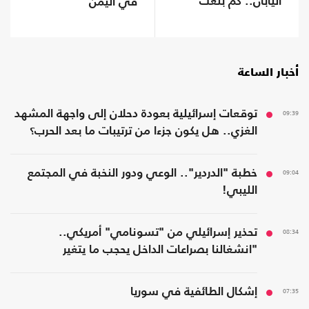
اليابان.. كم بلغت
في اليمن
تكلفته؟
أخبار الساعة
09:39
توقعات إسرائيلية بعودة دحلان إلى واجهة المشهد
الغزي.. هل يكون جزءا من ترتيبات ما بعد الحرب؟
09:04
خطبة "الدردير".. الوعي ودور النخبة في المجتمع
الليبي!
08:34
تحذير إسرائيلي من "تسونامي" أمريكي..
"انشغالنا بصراعات الداخل يحجب ما يتغير
بواشنطن"
07:35
إشكال الطائفية في سوريا