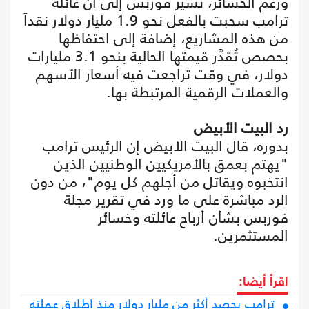
ورغم الخسائر، تشير فوربس إلى أن عائلة
ترامب سحبت بالفعل نحو 1.9 مليار دولار نقداً
من هذه المشاريع، إضافة إلى احتفاظها
بحصص تُقدَّر قيمتها الحالية بنحو 3.1 مليارات
دولار، في وقت تراجعت فيه أسعار الأسهم
والعملات الرقمية المرتبطة بها.
رد البيت الأبيض
بدوره، قال البيت الأبيض إن الرئيس ترامب
"يهتم بعمق بالأمريكيين الوطنيين الذين
انتخبوه ويقاتل من أجلهم كل يوم"، من دون
الرد مباشرة على ما ورد في تقرير مجلة
فوربس بشأن أرباح عائلته وخسائر
المستثمرين.
اقرأ أيضا:
ترامب يحصد أكثر من مليار دولار منذ إطلاق عملته