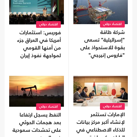
اقتصاد دولي
اقتصاد دولي
شركة طاقة
فوربس: استثمارات
"إسرائيلية" تسعى
أمريكا في العراق جزء
بقوة للاستحواذ على
من أمنها القومي
"فاروس إنيرجي"
لمواجهة نفوذ إيران
المالكة لأصول بمصر
اقتصاد دولي
اقتصاد دولي
الإمارات تستثمر
النفط يسجل ارتفاعا
لإنشاء أكبر مركز بيانات
بعد هجمات الحوثي
للذكاء الاصطناعي في
على تحشدات سعودية