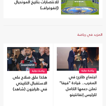
للانتصارات بتاريخ المونديال
(إنفوغراف)
المزيد في رياضة
رياضة دولية
رياضة دولية
اجتماع طارئ في
هكذا علق صلاح على
المغرب.. قيادة "فيفا"
الاستقبال التاريخي
تعلن دعمها الكامل
في طرابزون (شاهد)
للرئيس إنفانتينو