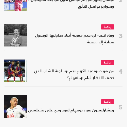
وسواريز يواصل التألق
رياضة
3
وفاة لاعبة كرة قدم مغربية أثناء محاولتها الوصول
سباحة إلى سبتة
رياضة
4
من هو حمزة عبد الكريم نجم برشلونة الشاب الذي
خطف الأنظار أمام برمنغهام؟
رياضة
5
ريتشارليسون يقود توتنهام لفوز ودي على تشيلسي