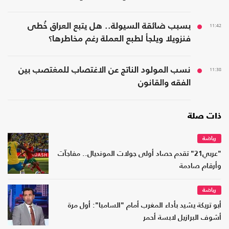
11:42
بسبب ضائقة السيولة.. هل يتبع العراق خُطى
فنزويلا ويلجأ لطبع العملة رغم مخاطرها؟
11:38
نسب المولود الناتج عن الاغتصاب للمغتصب بين
الفقه والقانون
ذات صلة
رياضة
"عربي21" تقدم حصاد أولى جولات المونديال.. مفاجآت
وأرقام صادمة
رياضة
أبو تريكة يشيد بأداء المغرب أمام "السامبا": أول مرة
أشوف البرازيل لابسة أحمر