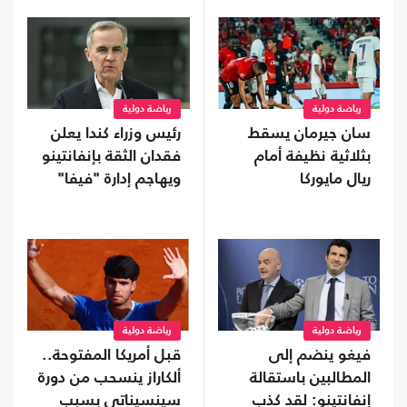
رياضة دولية
رياضة دولية
سان جيرمان يسقط
رئيس وزراء كندا يعلن
بثلاثية نظيفة أمام
فقدان الثقة بإنفانتينو
ريال مايوركا
ويهاجم إدارة "فيفا"
رياضة دولية
رياضة دولية
فيغو ينضم إلى
قبل أمريكا المفتوحة..
المطالبين باستقالة
ألكاراز ينسحب من دورة
إنفانتينو: لقد كذب
سينسيناتي بسبب