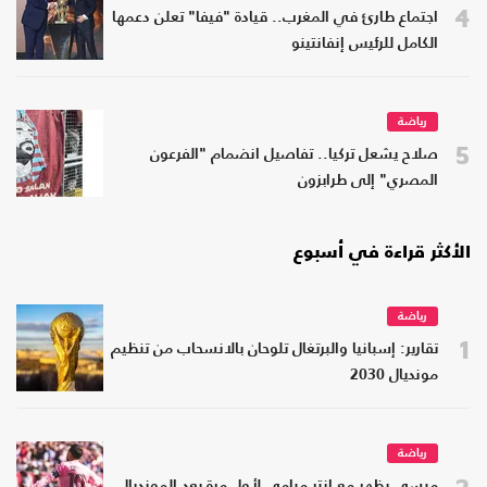
4
اجتماع طارئ في المغرب.. قيادة "فيفا" تعلن دعمها
الكامل للرئيس إنفانتينو
رياضة
5
صلاح يشعل تركيا.. تفاصيل انضمام "الفرعون
المصري" إلى طرابزون
الأكثر قراءة في أسبوع
رياضة
1
تقارير: إسبانيا والبرتغال تلوحان بالانسحاب من تنظيم
مونديال 2030
رياضة
2
ميسي يظهر مع إنتر ميامي لأول مرة بعد المونديال..