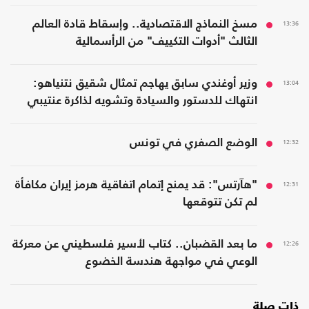
13:36
مسخ النماذج الاقتصادية.. وإسقاط قادة العالم
الثالث "أدوات التكييف" من الرأسمالية
13:04
وزير أوغندي سابق يهاجم تمثال شقيق نتنياهو:
انتهاك للدستور والسيادة وتشويه لذاكرة عنتيبي
12:32
الوضع الصفري في تونس
12:31
"هآرتس": قد يمنح إتمام اتفاقية هرمز إيران مكافأة
لم تكن تتوقعها
12:26
ما بعد القضبان.. كتاب لأسير فلسطيني عن معركة
الوعي في مواجهة هندسة الخضوع
ذات صلة