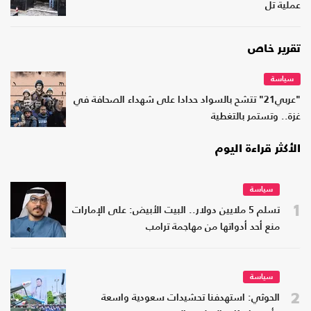
عملية تل
تقرير خاص
سياسة
"عربي21" تتشح بالسواد حدادا على شهداء الصحافة في
غزة.. وتستمر بالتغطية
الأكثر قراءة اليوم
سياسة
1
تسلم 5 ملايين دولار.. البيت الأبيض: على الإمارات
منع أحد أدواتها من مهاجمة ترامب
سياسة
2
الحوثي: استهدفنا تحشيدات سعودية واسعة