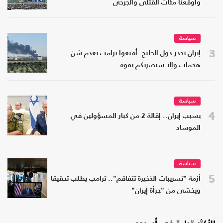
وأوقعنا مئات القتلى والجرحى
سياسة
3
إيران تحذر دول الخليج: أقنعوا ترامب بعدم شن
هجمات وإلا سنضربكم بقوة
سياسة
4
بسبب إيران.. إقالة 2 من كبار المسؤولين في
الموساد
سياسة
5
أزمة "تسريبات الذخيرة تتفاقم".. ترامب يطلب تحقيقا
ويخشى من "جرأة إيران"