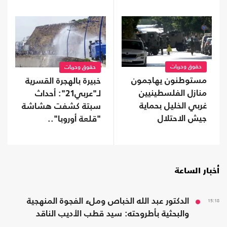
حقوق وحريات
حقوق وحريات
مستوطنون يهاجمون
خبيرة بالهجرة القسرية
منازل الفلسطينيين
لـ"عربي21": أحداث
غربي الخليل بحماية
سبتة كشفت هشاشة
جيش الاحتلال
"قلعة أوروبا"..
وسياسات الهجرة
فشلت
أخبار الساعة
15:18
الدكتور عبد الله الخباص وملء الفجوة المنهجية
والبحثية بأطروحته: سيد قطب الأديب الناقد