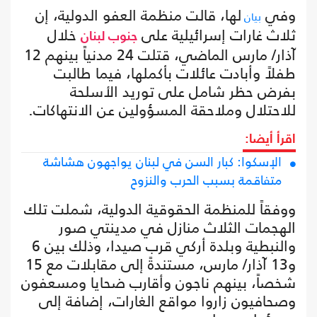
وفي
لها، قالت منظمة العفو الدولية، إن
بيان
ثلاث غارات إسرائيلية على
خلال
جنوب لبنان
آذار/ مارس الماضي، قتلت 24 مدنياً بينهم 12
طفلاً وأبادت عائلات بأكملها، فيما طالبت
بفرض حظر شامل على توريد الأسلحة
للاحتلال وملاحقة المسؤولين عن الانتهاكات.
اقرأ أيضا:
الإسكوا: كبار السن في لبنان يواجهون هشاشة
متفاقمة بسبب الحرب والنزوح
ووفقاً للمنظمة الحقوقية الدولية، شملت تلك
الهجمات الثلاث منازل في مدينتي صور
والنبطية وبلدة أركي قرب صيدا، وذلك بين 6
و13 آذار/ مارس، مستندةً إلى مقابلات مع 15
شخصاً، بينهم ناجون وأقارب ضحايا ومسعفون
وصحافيون زاروا مواقع الغارات، إضافة إلى