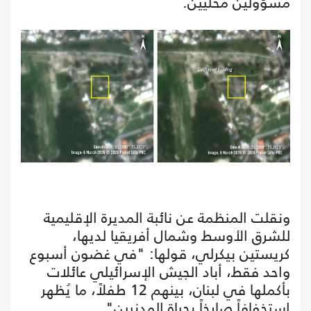
مسؤولين محليين.
ونقلت المنظمة عن نائبة المديرة الإقليمية
للشرق الأوسط وشمال أفريقيا لديها،
كريستين بيكرلي، قولها: "في غضون أسبوع
واحد فقط، أباد الجيش الإسرائيلي عائلات
بأكملها في لبنان، بينهم 12 طفلاً، ما يُظهر
استخفافاً صارخاً بحياة المدنيين".