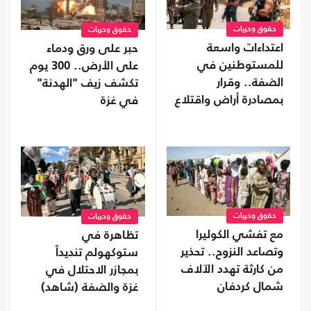
حقوق وحريات
حقوق وحريات
اعتداءات واسعة
حبر على ورق ودماء
للمستوطنين في
على الأرض.. 300 يوم
الضفة.. وقرار
تكشف زيف "الهدنة"
بمصادرة أراض واقتلاع
في غزة
آلاف الأشجار
حقوق وحريات
حقوق وحريات
مع تفشي الكوليرا
تظاهرة في
وتصاعد النزوح.. تحذير
ستوكهولم تنديداً
من كارثة تهدد الآلاف
بمجازر الاحتلال في
شمال كردفان
غزة والضفة (شاهد)