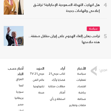
4
هل انهارت التهدئة السعودية الإماراتية؟ تراشق
إعلامي واتهامات جديدة
سياسة
5
ترامب يعلن إلغاء الهجوم على إيران مقابل صفقة..
هذه ملامحها
الأخبار
آراء
المزيد
أخبار حسب
سياسة
كتاب عربي21
عربي21 TV
البلد
العراق
تغطيات
قضايا وآراء
عالم الفن
ليبيا
اقتصاد
مقالات مختارة
تكنولوجيا
سوريا
رياضة
أفكار
صحة
بريطانيا
صحافة
استطلاع رأي
مصر
ملفات وتقارير
لبنان