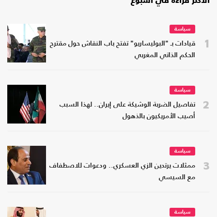
الأكثر قراءة في أسبوع
سياسة
1
قيادات بـ "البوليساريو" تفتح باب النقاش حول مقترح
الحكم الذاتي المغربي
سياسة
2
تفاصيل الضربة الوشيكة على إيران.. لهذا السبب
أصيب الأمريكيون بالذهول
سياسة
3
ممثلات يرتدين الزي العسكري.. ودعوات للاصطفاف
مع السيسي
سياسة