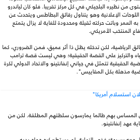
ى من نظيره البلجيكي في كل مركز تقريبا. فلو كان لياندرو
 اللوحات الإعلانية وهو يتناول رقائق البطاطس ويتحدث عن
به العمر وباتت حركته ثقيلة ومحدودة للغاية لا يزال يتمتع
فاع المنتخب الأمريكي.
ئق الرياضية، لكن تدخله يظل ذا أثر عميق، فمن الضروري، كما
تباه والتركيز على القصة الحقيقية؛ وهي ليست قصة ترامب
 الحقيقية تتمثل في جياني إنفانتينو والاتحاد الدولي لكرة
اضية مذهلة بكل المقاييس".
ان استسلام أمريكا"
كن المساس بهم طالما يمارسون سلطتهم المطلقة. لكن من
ة عهد إنفانتينو.
 معه بسرعة؛ ففي النهاية، لم يستطع كبح جماح يديه