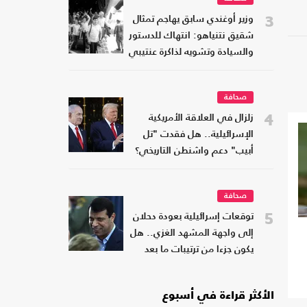
3
وزير أوغندي سابق يهاجم تمثال
شقيق نتنياهو: انتهاك للدستور
والسيادة وتشويه لذاكرة عنتيبي
صحافة
4
زلزال في العلاقة الأمريكية
الإسرائيلية.. هل فقدت "تل
أبيب" دعم واشنطن التاريخي؟
صحافة
5
توقعات إسرائيلية بعودة دحلان
إلى واجهة المشهد الغزي.. هل
يكون جزءا من ترتيبات ما بعد
الحرب؟
الأكثر قراءة في أسبوع