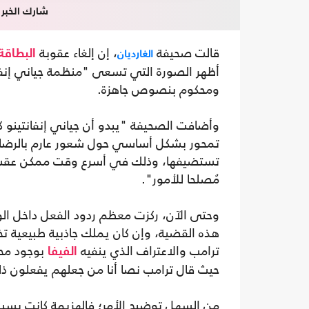
شارك الخبر
قالت صحيفة
، إن إلغاء عقوبة
الغارديان
البطاقة 
أظهر الصورة التي تسعى "منظمة جياني إنفانت
ومحكوم بنصوص جاهزة.
وأضافت الصحيفة "يبدو أن جياني إنفانتينو كا
تمحور بشكل أساسي حول شعور عارم بالرضا وا
تستضيفها، وذلك في أسرع وقت ممكن عقب ت
مُصلحا للأمور".
وحتى الآن، ركزت معظم ردود الفعل داخل الو
هذه القضية، وإن كان يملك جاذبية طبيعية ت
ترامب والاعتراف الذي ينفيه
بوجود محا
الفيفا
حيث قال ترامب نصا أنا من جعلهم يفعلون 
من السهل توضيح الأمر؛ فالهزيمة كانت بسيطة