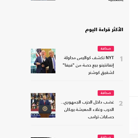
الأكثر قراءة اليوم
صحافة
1
NYT تكشف كواليس محاولة
إنفانتينو بيع حصة من "فيفا"
لشقيق كوشنر
صحافة
2
غضب داخل الحزب الجمهوري..
الحرب وغلاء المعيشة يربكان
حسابات ترامب
صحافة