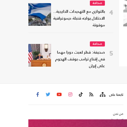
صحافة
4
بالتوازي مع التهديدات الخارجية..
الاحتلال يواجه قنبلة ديموغرافية
موقوتة
صحافة
5
صحيفة: قطر لعبت دورا مهما
في إقناع ترامب بوقف الهجوم
على إيران
تابعنا على
من نحن
اتصل بنا
شروط الاستخدام