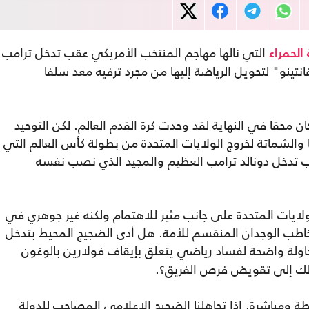
التي نالها مهاجم المنتخب الأمريكي عقب تدخل ترامب
الحمراء
ينو" لتحويل الرياضة إليها من مجرد ترفيه معد سلفا
ن محقا في النهاية لقد وحدت كرة القدم العالم. لكن التوحيد
لشماتة لخروج الولايات المتحدة من بطولة كأس العالم التي
دخل دونالد ترامب العظيم والمجيد الذي نصب نفسه
لايات المتحدة على جانب مثير للاهتمام ولكنه غير جوهري في
خاطب الوجدان المنقسم للأمة. هل أدى الضجيج المحيط بتدخل
ولة واضحة لفساد رياضي يتعلق بإيقاف فولارين بالوغون
ذلك إلى تقويض فرص الفريق؟.
 ومباشرة. إذا تجاهلنا الضجيج الإعلامي المصاحب للدولة