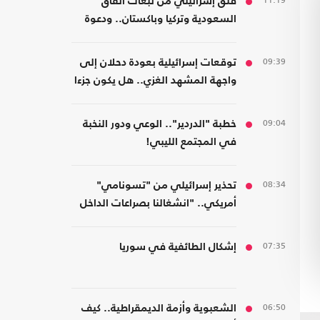
11:19
قلق إسرائيلي من تبعات اتفاق
السعودية وتركيا وباكستان.. ودعوة
لتشكيل تحالفات موازية
09:39
توقعات إسرائيلية بعودة دحلان إلى
واجهة المشهد الغزي.. هل يكون جزءا
من ترتيبات ما بعد الحرب؟
09:04
خطبة "الدردير".. الوعي ودور النخبة
في المجتمع الليبي!
08:34
تحذير إسرائيلي من "تسونامي"
أمريكي.. "انشغالنا بصراعات الداخل
يحجب ما يتغير بواشنطن"
07:35
إشكال الطائفية في سوريا
06:50
الشعبوية وأزمة الديمقراطية.. كيف