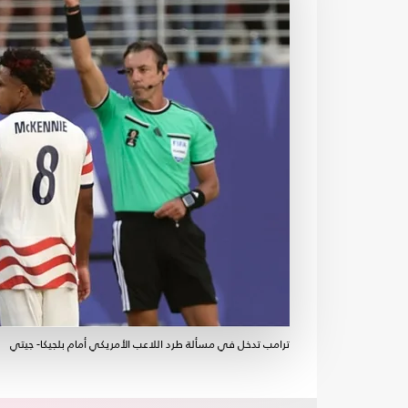
ترامب تدخل في مسألة طرد اللاعب الأمريكي أمام بلجيكا- جيتي