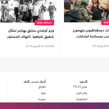
لية
صحافة دولية
ات ديمقراطيون يتهمون
وزير أوغندي سابق يهاجم تمثال
امب بمساندة اعتداءات
شقيق نتنياهو: انتهاك للدستور
نين
والسيادة وتشويه لذاكرة عنتيبي
07-Aug-26
0
07-Aug-26
01:04 PM
المزيد
أخبار حسب البلد
عربي21 TV
العراق
عالم الفن
ليبيا
تكنولوجيا
سوريا
صحة
بريطانيا