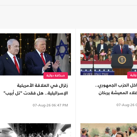
لية
صحافة دولية
ل الحزب الجمهوري..
زلزال في العلاقة الأمريكية
لاء المعيشة يربكان
الإسرائيلية.. هل فقدت "تل أبيب"
ترامب
دعم واشنطن التاريخي؟
07-Aug-26
0
07-Aug-26
06:47 PM