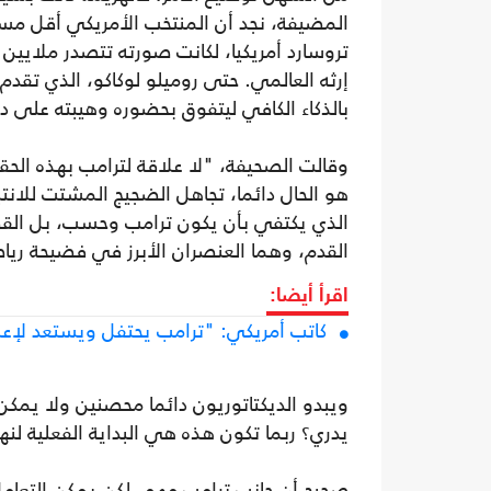
المضيفة، نجد أن المنتخب الأمريكي أقل مستو
تروسارد أمريكيا، لكانت صورته تتصدر ملايين
إرثه العالمي. حتى روميلو لوكاكو، الذي تقدم 
بالذكاء الكافي ليتفوق بحضوره وهيبته على د
وقالت الصحيفة، "لا علاقة لترامب بهذه الحقا
هو الحال دائما، تجاهل الضجيج المشتت للان
الذي يكتفي بأن يكون ترامب وحسب، بل القضية
القدم، وهما العنصران الأبرز في فضيحة ري
اقرأ أيضا:
كاتب أمريكي: "ترامب يحتفل ويستعد لإعل
ويبدو الديكتاتوريون دائما محصنين ولا يم
يدري؟ ربما تكون هذه هي البداية الفعلية لنهاي
صحيح أن جانب ترامب مهم، لكن يمكن التعامل