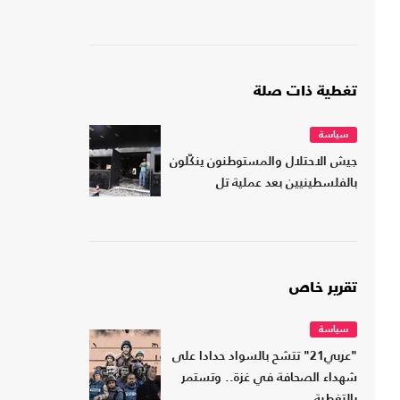
تغطية ذات صلة
سياسة
جيش الاحتلال والمستوطنون ينكّلون
بالفلسطينيين بعد عملية تل
تقرير خاص
سياسة
"عربي21" تتشح بالسواد حدادا على
شهداء الصحافة في غزة.. وتستمر
بالتغطية