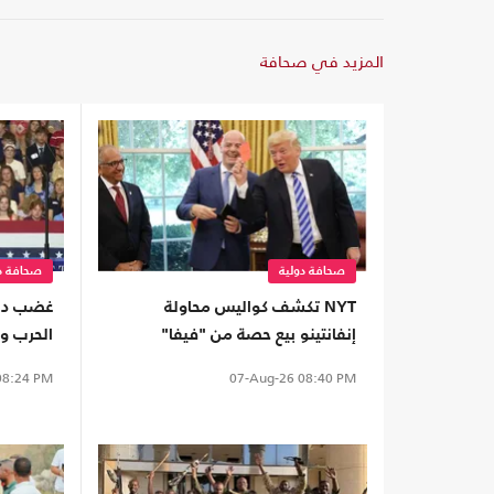
المزيد في صحافة
صحافة دولية
صحافة دو
NYT تكشف كواليس محاولة
غضب داخ
إنفانتينو بيع حصة من "فيفا"
الحرب وغ
لشقيق كوشنر
حسابات 
8:24 PM
07-Aug-26
08:40 PM