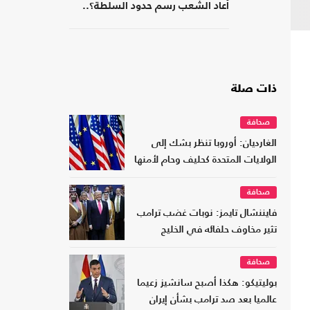
أعاد الشعب رسم حدود السلطة؟..
كتاب جديد
ذات صلة
صحافة
الغارديان: أوروبا تنظر بشك إلى
الولايات المتحدة كحليف وحام لأمنها
صحافة
فايننشال تايمز: نوبات غضب ترامب
تثير مخاوف حلفائه في الخليج
صحافة
بوليتيكو: هكذا أصبح سانشيز زعيما
عالميا بعد صد ترامب بشأن إيران