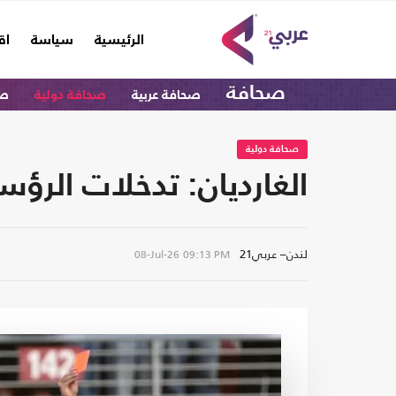
(current)
الرئيسية
سياسة
اق
صحافة
صحافة عربية
صحافة دولية
صح
صحافة دولية
الغارديان: تدخلات الرؤ
لندن– عربي21
08-Jul-26
09:13 PM