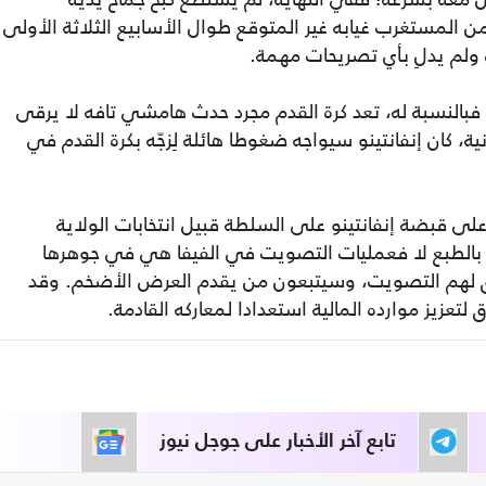
ن المستغرب غيابه غير المتوقع طوال الأسابيع الثلاثة الأولى
 ولم يدلِ بأي تصريحات مهمة.
فبالنسبة له، تعد كرة القدم مجرد حدث هامشي تافه لا يرقى
كان إنفانتينو سيواجه ضغوطا هائلة لِزجّه بكرة القدم في
ى قبضة إنفانتينو على السلطة قبيل انتخابات الولاية
ي: بالطبع لا فعمليات التصويت في الفيفا هي في جوهرها
ت؛ إذ يوجد 211 عضوا يحق لهم التصويت، وسيتبعون من يقدم العرض الأضخم. وقد
تعزيز موارده المالية استعدادا لمعاركه القادمة.
تابع آخر الأخبار على جوجل نيوز