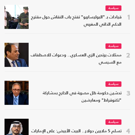
سياسة
1
قيادات بـ "البوليساريو" تفتح باب النقاش حول مقترح
الحكم الذاتي المغربي
سياسة
2
ممثلات يرتدين الزي العسكري.. ودعوات للاصطفاف
مع السيسي
سياسة
3
تدشين حكومة ظل مصرية في الخارج بمشاركة
"تكنوقراط" ومعارضين
سياسة
4
تسلم 5 ملايين دولار.. البيت الأبيض: على الإمارات