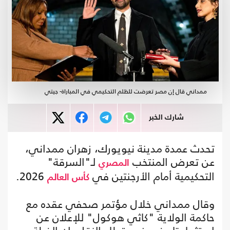
ممداني قال إن مصر تعرضت للظلم التحكيمي في المباراة- جيتي
شارك الخبر
تحدث عمدة مدينة نيويورك، زهران ممداني،
عن تعرض المنتخب
لـ"السرقة"
المصري
التحكيمية أمام الأرجنتين في
2026.
كأس العالم
وقال ممداني خلال مؤتمر صحفي عقده مع
حاكمة الولاية "كاثي هوكول" للإعلان عن