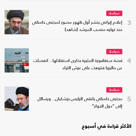
سياسة
3
إعلام إيراني ينشر أول ظهور مصور لمجتبى خامنئي
منذ توليه منصب المرشد (شاهد)
سياسة
4
قصة سنغافورة المثيرة بذكرى استقلالها.. انفصلت
عن ماليزيا فتربعت على عرش الثراء
سياسة
5
مجتبى خامنئي يلتقي الرئيس بزشكيان.. ورسائل
إلى "دول الجوار"
الأكثر قراءة في أسبوع