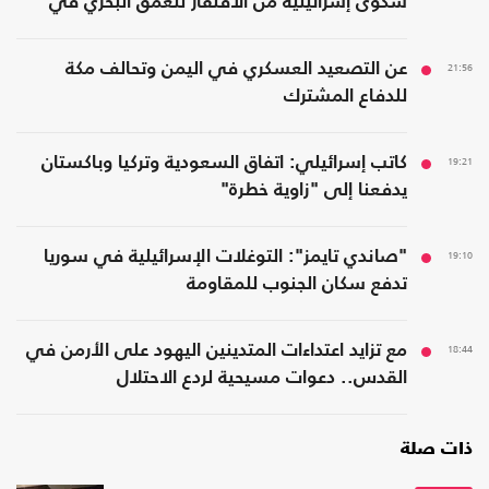
شكوى إسرائيلية من الافتقار للعمق البحري في
المنطقة
21:56
عن التصعيد العسكري في اليمن وتحالف مكة
للدفاع المشترك
19:21
كاتب إسرائيلي: اتفاق السعودية وتركيا وباكستان
يدفعنا إلى "زاوية خطرة"
19:10
"صاندي تايمز": التوغلات الإسرائيلية في سوريا
تدفع سكان الجنوب للمقاومة
18:44
مع تزايد اعتداءات المتدينين اليهود على الأرمن في
القدس.. دعوات مسيحية لردع الاحتلال
ذات صلة