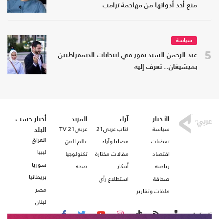
منع أحد أدواتها من مهاجمة ترامب
سياسة
5
عبد الرحمن السيد يفوز في انتخابات الديمقراطيين
بميشيغان.. تعرف إليه
الأخبار
آراء
المزيد
أخبار حسب
سياسة
كتاب عربي21
عربي21 TV
البلد
العراق
تغطيات
قضايا وآراء
عالم الفن
ليبيا
اقتصاد
مقالات مختارة
تكنولوجيا
سوريا
رياضة
أفكار
صحة
بريطانيا
صحافة
استطلاع رأي
مصر
ملفات وتقارير
لبنان
تابعنا على