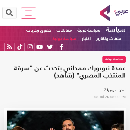
سياسة
سياسة عربية
مقابلات
حقوق وحريات
ملفات وتقارير
اختبار
سياسة دولية
سياسة دولية
عمدة نيويورك ممداني يتحدث عن "سرقة
المنتخب المصري" (شاهد)
لندن- عربي21
08-Jul-26
08:00 PM