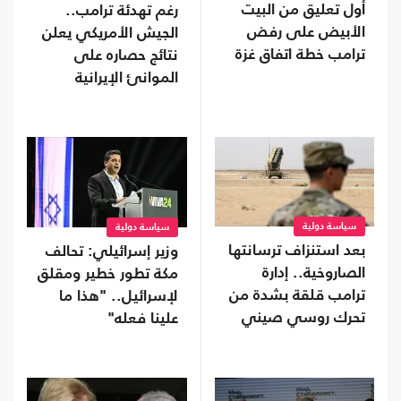
أول تعليق من البيت
رغم تهدئة ترامب..
الأبيض على رفض
الجيش الأمريكي يعلن
ترامب خطة اتفاق غزة
نتائج حصاره على
الموانئ الإيرانية
سياسة دولية
سياسة دولية
بعد استنزاف ترسانتها
وزير إسرائيلي: تحالف
الصاروخية.. إدارة
مكة تطور خطير ومقلق
ترامب قلقة بشدة من
لإسرائيل.. "هذا ما
تحرك روسي صيني
علينا فعله"