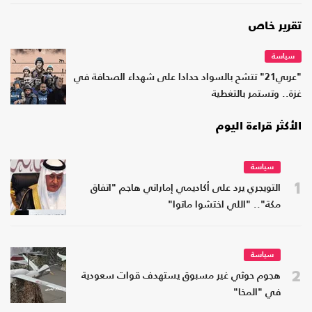
تقرير خاص
سياسة
"عربي21" تتشح بالسواد حدادا على شهداء الصحافة في
غزة.. وتستمر بالتغطية
الأكثر قراءة اليوم
سياسة
1
التويجري يرد على أكاديمي إماراتي هاجم "اتفاق
مكة".. "اللي اختشوا ماتوا"
سياسة
2
هجوم حوثي غير مسبوق يستهدف قوات سعودية
في "المخا"