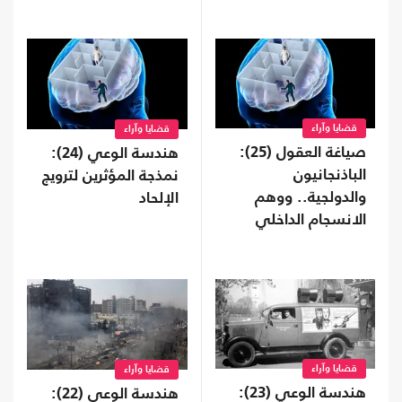
المصطنع
قضايا وآراء
قضايا وآراء
صياغة العقول (25):
هندسة الوعي (24):
الباذنجانيون
نمذجة المؤثرين لترويج
والدولجية.. ووهم
الإلحاد
الانسجام الداخلي
قضايا وآراء
قضايا وآراء
هندسة الوعي (23):
هندسة الوعي (22):