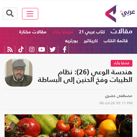
مقالات
كتاب عربي 21
قضايا وآراء
مقالات مختارة
قائمة الكتاب
كاريكاتير
بورتريه
قضايا وآراء
هندسة الوعي (26): نظام
الطيبات وفخ الحنين إلى البساطة
مصطفى خضري
08-Jul-26
05:11 PM