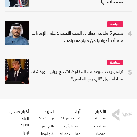
هذه ملامحها
سياسة
4
تسلم 5 ملايين دولار.. البيت الأبيض: على الإمارات
منع أحد أدواتها من مهاجمة ترامب
سياسة
5
ترامب يحدد موعد بدء المفاوضات مع إيران.. ويكشف
مفاجأة حول "الهجوم الملغي"
الأخبار
آراء
المزيد
أخبار حسب
سياسة
كتاب عربي21
عربي21 TV
البلد
العراق
تغطيات
قضايا وآراء
عالم الفن
ليبيا
اقتصاد
مقالات مختارة
تكنولوجيا