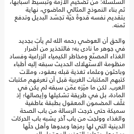
السلسلة: من تضخيم الأزمة وتبسيط أسبابها،
ثم بناء النموذج المثالي الماضوي، نهاية
بتقديم نفسه قدوةً حيّة تجسّد البديل وتدفع
ثمنه.
والحق أن العوضي رحمه الله لم يأتِ بجديد
في جوهر ما نادى به؛ فالتحذير من أضرار
الغذاء المصنّع ومخاطر الكيمياء الزراعية وفساد
منظومة الاستهلاك الحديث سبقه إليه أطباء
وباحثون وعلماء تغذية قبله بعقود، وملأت
كتبهم المكتبات الغربية قبل أن تعرفهم مكتبات
العرب. لكن ما ميّزه عمّن سبقه لم يكن في
المادة، بل في طريقة تشكيلها وإيصالها؛ إذ
غلّف المضمون المعقول بطبقة عاطفية
سميكة حتى خرجت الرسالة من باب الصحة
والغذاء وولجت من باب آخر يشبه باب الحركات
الدينية التي لها رمزها وعدوها وأهل حلّها
وعقدها، وتجاوز التحذير المعقول إلى