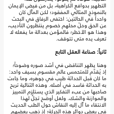
التطهير بدوافع الكراهية، بل من فيض الإيمان
بالنموذج المثالي المفقود؛ لكن المآل كان
واحداً في الحالتين: اختفى الرفاق في البحث
عن الحق وحلّ محلهم خصوم ينتظرون التأديب،
وهذا هو الأخطر؛ فالمؤمن بعدالة ما يفعله لا
تعرف يده متى تتوقف.
ثانياً: صناعة العقل التابع
وهنا يظهر التناقض في أشد صوره وضوحاً؛
إذ يُقدَّم للمتحمس عالم مقسوم بسيف واحد:
ما كان قبل الحداثة طيب في جوهره، وما جاءت
به الحداثة فاسد في أصله. وهذه الثنائية تريح
صاحبها من عبء التفكير الذي يستلزم التمييز
والموازنة والشك. ولعل أوضح تجلٍّ لهذا
الانتقاء ما آل إليه النقاش حول الطب الحديث
في بعض دوائر هذه الحركة؛ إذ ذهب بعضهم