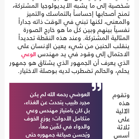
شخصية إلى ما يشبه الأيديولوجيا المشتركة،
تمنح أصحابها إحساساً بالتماسك والتميز
والمعنى، لكنها تبني في الوقت ذاته جداراً
نفسياً بينهم وبين كل ما هو خارج الصورة
المثالية المشتركة. وعند هذه النقطة تحديداً
ينقلب الحنين من شيء يعين الإنسان على
الاحتمال إلى وقود في يد مهندس
الوعي
الذي يعرف أن الجمهور الذي يشتاق هو جمهور
يحلم، والحالم تضطرب لديه بوصلة الاختيار.
وتقوم
العوضي رحمه الله لم يكن
هذه
مجرد طبيب يتحدث عن الغذاء،
الآلية
بل كان بامتياز مهندس وعي
على
متكامل الأدوات؛ يوزع الخوف
ثلاثة
والدواء في كفّين معاً،
أسس
ويُحسن صياغة جمهوره حتى