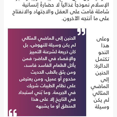
الإسلام نموذجاً غذائياً لا حضارةً إنسانية
شاملة قامت على العقل والاجتهاد والانفتاح
على ما أنتجه الآخرون.
وعلى
الحنين إلى الماضي المثالي
هذا
لم يكن وسيلة للنهوض، بل
النحو
كان ذريعة لشرعنة التمييز
تكتمل
والإقصاء في الحاضر؛ فمن
الدائرة:
يأكل الطعام الفاسد فاسد،
الحنين
ومن يثق بالطب الحديث
إلى
مخدوع أو عميل، ومن يعترض
الماضي
على نظام الطيبات شريك
المثالي
في الجريمة. وما بُني استبداد
لم يكن
في التاريخ إلا على هذا
وسيلة
المنطق أو ما يشبهه