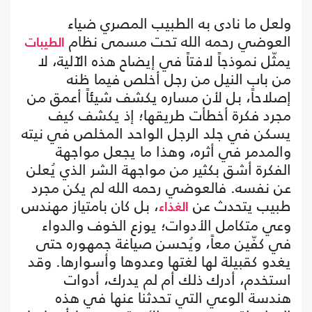
ولعل ما نادى به الطبيب المصري ضياء
العوضي رحمه الله تحت مسمى نظام
الطيبات
يمثّل نموذجاً لافتاً في إيضاح هذه الآلية، لا
من باب النيل من رجل أخلص فيما ظنه
إصلاحاً، بل لأن مساره يكشف شيئاً أعمق من
مجرد فكرة أخطأت طريقها؛ إذ يكشف كيف
يسكن في جلد الرجل الواحد المخلص في نيته
والمدمر في أثره، وهذا ما يجعل مواجهة
الفكرة أشق بكثير من مواجهة الشر الذي يُعلن
عن نفسه. فالعوضي رحمه الله لم يكن مجرد
طبيب يتحدث عن
، بل كان بامتياز مهندس
الغذاء
وعي متكامل الأدوات؛ يوزع الخوف والدواء
في كفّين معاً، ويُحسن صياغة جمهوره حتى
يغدو كقبيلة لها لغتها وعدوها وأسوارها. وقد
استخدم، أدرك ذلك أم لم يدرك، أدوات
هندسة الوعي التي تحدثنا عنها في هذه