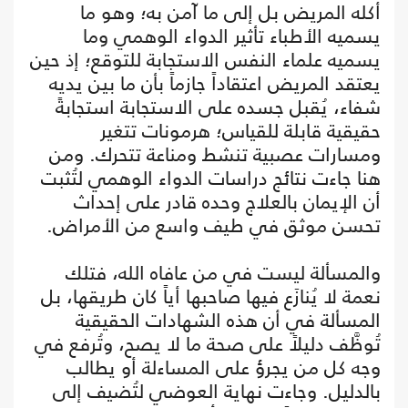
أكله المريض بل إلى ما آمن به؛ وهو ما
يسميه الأطباء تأثير الدواء الوهمي وما
يسميه علماء النفس الاستجابة للتوقع؛ إذ حين
يعتقد المريض اعتقاداً جازماً بأن ما بين يديه
شفاء، يُقبل جسده على الاستجابة استجابةً
حقيقية قابلة للقياس؛ هرمونات تتغير
ومسارات عصبية تنشط ومناعة تتحرك. ومن
هنا جاءت نتائج دراسات الدواء الوهمي لتُثبت
أن الإيمان بالعلاج وحده قادر على إحداث
تحسن موثق في طيف واسع من الأمراض.
والمسألة ليست في من عافاه الله، فتلك
نعمة لا يُنازَع فيها صاحبها أياً كان طريقها، بل
المسألة في أن هذه الشهادات الحقيقية
تُوظَّف دليلاً على صحة ما لا يصح، وتُرفع في
وجه كل من يجرؤ على المساءلة أو يطالب
بالدليل. وجاءت نهاية العوضي لتُضيف إلى