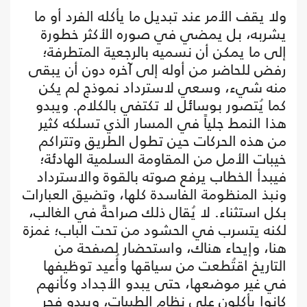
ولا يقف الأمر عند تبديل ما يأكله الفرد أو ما
يشربه، بل يمضي في صوره الأكثر خطورة
إلى ما يمكن أن نسميه بالرجعية المتطرفة؛
رفض للحاضر من أوله إلى آخره دون أن يبقى
منه شيء، وسعي لاسترداد نموذج لم يكن
كما يُتصور بوسائل لا تكتفي بالكلام. ويبدو
هذا النمط جلياً في المسار الذي تسلكه كثير
من هذه الحركات حين تطول الطريق وتتراكم
خيبات الأمل من المقاومة السلمية الهادئة؛
فيبدأ الخطاب يرفع صوته بالقوة والاسترداد
ونبذ المنظومة الفاسدة كلها، وتضيق العبارات
بكل استثناء. لا يُقال ذلك صراحةً في الغالب،
لكنه يتسرب في الحشود من تحت الباب؛ غمزة
هنا، وإيحاء هناك، واستحضار لصفحة من
التاريخ اقتُطعت من سياقها وأُعيد توظيفها
في غير موضعها، حتى يبدو الأجداد وكأنهم
كانوا يأكلون على نظام الطيبات، ويبدو فجر