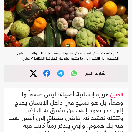
"لم يكتفِ كثير من المتحمسين بتطبيق التوصيات الغذائية والصحية على
أنفسهم، بل انتقلوا إلى ما يشبه الشرطة الأخلاقية الغذائية"- جيتي
شارك الخبر
غريزة إنسانية أصيلة؛ ليس ضعفاً ولا
الحنين
وهماً، بل هو نسيج في داخل الإنسان يحتاج
إلى جذر يعود إليه حين يضيق به الحاضر
وتثقله تعقيداته. فابني يشتاق إلى أمس لعب
فيه بلا هموم، وأبي يتذكر زمناً كانت فيه