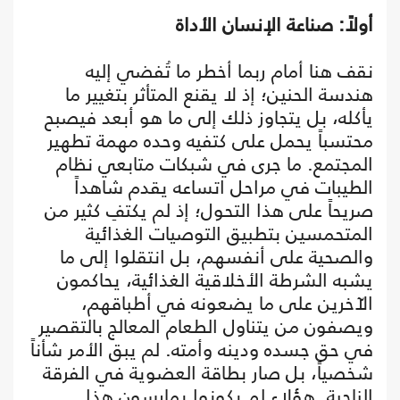
أولاً: صناعة الإنسان الأداة
نقف هنا أمام ربما أخطر ما تُفضي إليه
هندسة الحنين؛ إذ لا يقنع المتأثر بتغيير ما
يأكله، بل يتجاوز ذلك إلى ما هو أبعد فيصبح
محتسباً يحمل على كتفيه وحده مهمة تطهير
المجتمع. ما جرى في شبكات متابعي نظام
الطيبات في مراحل اتساعه يقدم شاهداً
صريحاً على هذا التحول؛ إذ لم يكتفِ كثير من
المتحمسين بتطبيق التوصيات الغذائية
والصحية على أنفسهم، بل انتقلوا إلى ما
يشبه الشرطة الأخلاقية الغذائية، يحاكمون
الآخرين على ما يضعونه في أطباقهم،
ويصفون من يتناول الطعام المعالج بالتقصير
في حق جسده ودينه وأمته. لم يبق الأمر شأناً
شخصياً، بل صار بطاقة العضوية في الفرقة
الناجية. هؤلاء لم يكونوا يمارسون هذا