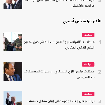
الولايات المتحدة تضغط على نتنياهو بشأن غزة.. هذا
ما تريده واشنطن
الأكثر قراءة في أسبوع
سياسة
1
قيادات بـ "البوليساريو" تفتح باب النقاش حول مقترح
الحكم الذاتي المغربي
سياسة
2
ممثلات يرتدين الزي العسكري.. ودعوات للاصطفاف
مع السيسي
سياسة
3
ترامب يعلن إلغاء الهجوم على إيران مقابل صفقة..