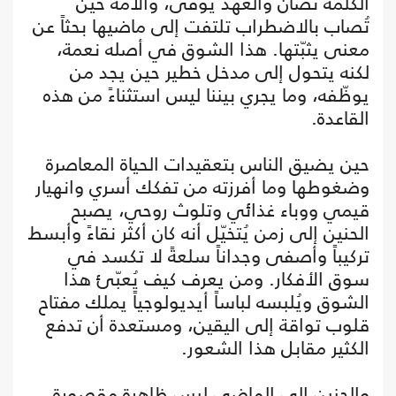
الكلمة تُصان والعهد يُوفى، والأمة حين
تُصاب بالاضطراب تلتفت إلى ماضيها بحثاً عن
معنى يثبّتها. هذا الشوق في أصله نعمة،
لكنه يتحول إلى مدخل خطير حين يجد من
يوظّفه، وما يجري بيننا ليس استثناءً من هذه
القاعدة.
حين يضيق الناس بتعقيدات الحياة المعاصرة
وضغوطها وما أفرزته من تفكك أسري وانهيار
قيمي ووباء غذائي وتلوث روحي، يصبح
الحنين إلى زمن يُتخيّل أنه كان أكثر نقاءً وأبسط
تركيباً وأصفى وجداناً سلعةً لا تكسد في
سوق الأفكار. ومن يعرف كيف يُعبّئ هذا
الشوق ويُلبسه لباساً أيديولوجياً يملك مفتاح
قلوب تواقة إلى اليقين، ومستعدة أن تدفع
الكثير مقابل هذا الشعور.
والحنين إلى الماضي ليس ظاهرة مقصورة