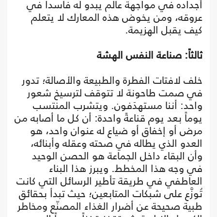
أجداده في مواجهة عالم يبدو له فاسداً في
عروقه، ومن يخوض هذه المعارك لا يتعلم
كيف يقبل الهزيمة.
ثالثاً: صناعة النفس الهشة
خلف لافتات الفطرة والطبيعة والأصالة؛ تدور
في صمت طاحونة لا تتوقف لترسيخ شعور
واحد: أننا مستهدَفون. ويتشرب المنتسب
يوماً بعد يوم قناعةً واحدة: أن كل ما أصابه من
مرض أو إخفاق أو ضياع له عنوان واحد، هو
العدو الذي يطاله في صحته وعقله وأبنائه،
وأن البقاء داخل الجماعة هو الحصن الوحيد
في وجه هذا المخطط. ويبرز هذا البناء
العاطفي في طريقة تأطير الرسائل التي كانت
تُوزَّع على شبكات المتابعين؛ حيث تبدأ بحقائق
طبية صحيحة عن أضرار الغذاء المصنّع ومخاطر