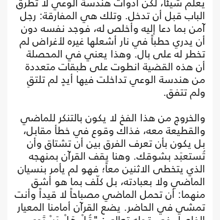
يعلم شيئاً، لكن أدوات هندسة الوعي لا تطرق
الباب قبل أن تدخل. وتلك هي المفارقة: رجل
آمن بما دعا إليه وأخلص له، فوجد نفسه دون
أن يدري حطباً في نار أشعلها غيره لأغراض لم
تخطر له على بال. وهذا يعني في المحصلة
أن هذه القضية انطوت على طبقات متعددة
من هندسة الوعي تداخلت فيها أيدٍ لم تلتقِ
ولم تتفق.
والخروج من هذا الفخ لا يكون بالتنكر للماضي
والقطيعة معه، فذاك وقوع في خطأ مقابل،
بل يكون بأن تعرف الفرق بين أن تشتاق وأن
تُستعبَد بشوقك. وهنا يقف القرآن بمنهجه
الذي يتخطى الاثنين معاً؛ فهو لم يأمر بنسيان
الماضي ولا بعبادته، بل كلّف بما هو أشق
منهما: أن تحمل الماضي مصباحاً لا قيداً وأنت
تمشي في الحاضر. يضع القرآن أمامنا المعيار
الفاصل في قوله تعالى: "قُلْ هَلْ يَسْتَوِي