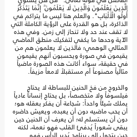
الَّذِينَ يَعْلَمُونَ وَالَّذِينَ لَا يَعْلَمُونَ ۗ إِنَّمَا يَتَذَكَّرُ
أُولُو الْأَلْبَابِ". والعلم هنا ليس ما يتراكم في
الذاكرة، بل هو القدرة على الرؤية الكاملة التي
لا تقف عند حد ولا تنحاز إلى زمن. وفي هذه
الآية وحدها ما يكفي لتفكيك منطق الماضي
المثالي الوهمي؛ فالذين لا يعلمون هم من
يقيمون في صورة ويحسبون أنهم يقيمون
في حقيقة، سواء أكانت هذه الصورة ماضياً
مثالياً مصنوعاً أم مستقبلاً لامعاً مزيفاً.
والخروج من فخ الحنين للبساطة لا يحتاج
فيلسوفاً ولا متخصصاً، بل يحتاج إنساناً عادياً
يملك شيئاً واحداً: شجاعة أن يفكر بعقله هو؛
أن يحب ماضيه دون أن يعبده، ويعيش حاضره
دون أن يستسلم له؛ أن يعرف أن الحنين حين
يبقى شعوراً يُدفئ القلب فهو نعمة، لكنه
حين يتحول إلى برنامج يُدير الرأس فهو