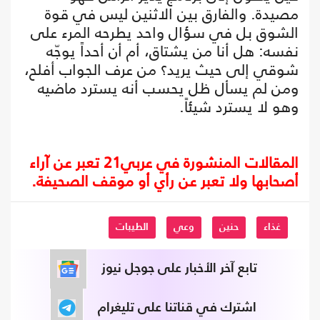
مصيدة. والفارق بين الاثنين ليس في قوة
الشوق بل في سؤال واحد يطرحه المرء على
نفسه: هل أنا من يشتاق، أم أن أحداً يوجّه
شوقي إلى حيث يريد؟ من عرف الجواب أفلح،
ومن لم يسأل ظل يحسب أنه يسترد ماضيه
وهو لا يسترد شيئاً.
المقالات المنشورة في عربي21 تعبر عن آراء
أصحابها ولا تعبر عن رأي أو موقف الصحيفة.
غذاء
حنين
وعي
الطيبات
تابع آخر الأخبار على جوجل نيوز
اشترك في قناتنا على تليغرام