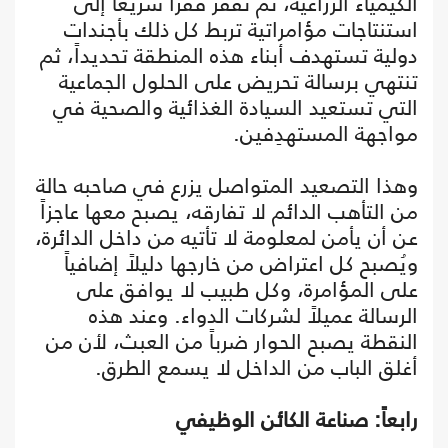
الكيمياء الزراعية، ثم تقفز قفزاً سريعاً إلى
استنتاجات مؤامراتية تربط كل ذلك بأجندات
دولية تستهدف أبناء هذه المنطقة تحديداً، ثم
تنتهي برسالة تحريض على الحلول الجماعية
التي تستعيد السيادة الغذائية والصحية في
مواجهة المستهدِفين.
وهذا التصعيد المتواصل يزرع في صاحبه حالة
من التأهب الدائم لا تفارقه، يصبح معها عاجزاً
عن أن يأمن لمعلومة لا تأتيه من داخل الدائرة،
ويُصبح كل اعتراض من خارجها دليلاً إضافياً
على المؤامرة، وكل طبيب لا يوافق على
الرسالة عميلاً لشركات الدواء. وعند هذه
النقطة يصبح الحوار ضرباً من العبث، لأن من
أغلق الباب من الداخل لا يسمع الطرق.
رابعاً: صناعة الكائن الوظيفي