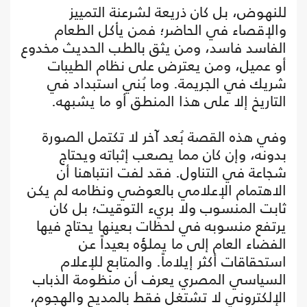
للنهوض، بل كان ذريعة لشرعنة التمييز
والإقصاء في الحاضر؛ فمن يأكل الطعام
الفاسد فاسد، ومن يثق بالطب الحديث مخدوع
أو عميل، ومن يعترض على نظام الطيبات
شريك في الجريمة. وما بُني استبداد في
التاريخ إلا على هذا المنطق أو ما يشبهه.
وفي هذه القصة بُعد آخر لا تكتمل الصورة
بدونه، وإن كان مما يصعب إثباته ويحتاج
شجاعة في التناول. فقد لفت انتباهنا أن
الاهتمام الإعلامي بالعوضي ونظامه لم يكن
ثابت المنسوب ولا بريء التوقيت؛ بل كان
يرتفع منسوبه في لحظات بعينها يحتاج فيها
الفضاء العام إلى ما يملؤه بعيداً عن
استحقاقات أكثر إيلاماً. والمتابع للإعلام
السياسي المصري يعرف أن منظومة الذباب
الإلكتروني لا تشتغل فقط بالمديح والهجوم،