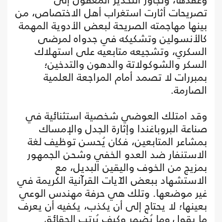
تصريحات أثارت استغراب أهل الاختصاص، من
بينها مهاجمته الصريحة لبعض الأدوية المهمة
كالأنسولين وتشكيكه في جدواه لمرضى
السكري، وتشجيعه متابعيه على استهلاك
السكر والشوكولاتة والدهون والتدخين؛
بمبررات لا تصمد أمام المراجعة العلمية
الصارمة.
وقد امتلك العوضي شخصية استثنائية في
صناعة البروباغندا وإثارة الجدل والإمساك
بمشاعر المتابعين، فكان يُحسن توظيف لغة
الاستنفار ضد العدو الخفي وشحن الجمهور
بمزيج من الخوف واليقين البديل، مع
الاستشهاد ببعض الآيات القرآنية الكريمة في
غير موضعها. وتلك هي حرفة مهندس الوعي
بعينها؛ لا يحتاج إلى أن يكذب، يكفيه أن يعرف
ما يقول وما يُضمر وكيف يُرتب الحقائق