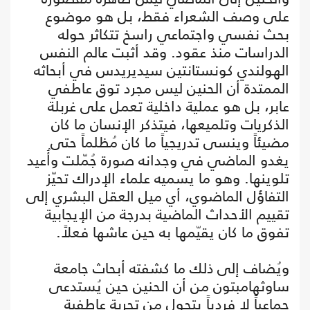
على وصف الشعراء فقط، بل هو موضوع
بحث نفسي واجتماعي راسخ تتكاثر حوله
الدراسات منذ عقود. وقد أثبت عالم النفس
الهولندي كونستانتين سيديريدس في أبحاثه
الممتدة أن الحنين ليس مجرد توق عاطفي
عابر، بل هو عملية داخلية تعمل على غربلة
الذكريات وتلميعها، فيتذكر الإنسان ما كان
مضيئاً وينسى تدريجياً ما كان مُظلماً حتى
يغدو الماضي في وجدانه صورة جُمّلت وأُعيد
تلوينها. وهو ما يسميه علماء الإدراك تحيّز
التفاؤل الماضوي، أي ميل العقل البشري إلى
تقييم الأحداث الماضية بدرجة من الإيجابية
تفوق ما كان يقيّمها به حين عاشها فعلاً.
ويُضاف إلى ذلك ما كشفته أبحاث جامعة
ساوثهامبتون من أن الحنين حين يُستدعى
جماعياً لا فردياً يتحول من تجربة عاطفية