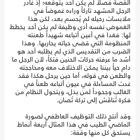
القصة فصلاً لم يكن أحد يتوقعه؛ إذ غادر
الرجل المشهد تاركاً وراءه غموضاً في
ملابسات رحيله لم يُحسم بعد، لكن هذا
الغموض نفسه أدى وظيفة لم يكن أحد يخطط
لها: فغدا في أعين أتباعه شهيداً طعنته
المنظومة التي قضى حياته يحاربها. وهذا
الضرب من التقديس الذي لم يطلبه أحد هو
أشد ما عرفته حركات الحنين فتكاً، لأن الرجل ما
دام حياً بيننا يمكن الاختلاف معه ومحاججته
والطعن في قوله، أما حين يرحل هكذا فقد
غدت المساءلة في عيون أتباعه طعناً في
الغائب وجحوداً لمن بذل، ويتحول النظام من
فكرة تُناقَش إلى تركة تُصان.
وقد أنتج ذلك التوظيف العاطفي لصورة
الماضي الطيب في هذا المثال أربعة أنماط
يستحق كل منها وقفة: