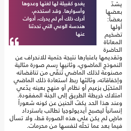
يشدّ
يغدو كقبيلة لها لغتها وعدوها
بعضها
وأسوارها. وقد استخدم،
بعضاً:
أدرك ذلك أم لم يدرك، أدوات
أولها
هندسة الوعي التي تحدثنا
تضخيم
عنها
المعاناة
الحاضرة
وتقديمها باعتبارها نتيجة حتمية للانحراف عن
النموذج الماضوي، وثانيها رسم صورة مثالية
مصنوعة لذلك الماضي تُنقّى من تناقضاته
وإخفاقاته، وثالثها ربط استعادة ذلك الماضي
المتخيّل بزعيم أو نظام أو منهج بعينه يدّعي
امتلاك خريطة الطريق إلى الجنة المفقودة.
وعند هذا الحد يكفّ الحنين عن كونه شعوراً
إنسانياً ليصبح أيديولوجيا تطالب باسترداد
ماضٍ لم يكن على هذه الصورة قط، ولا تسأل
فيما بعد عما تحلّه لنفسها من محرمات.