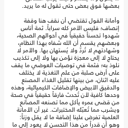
بعضها فوق بعض حتى تقول له ما يريد.
وأمانة القول تقتضي أن نقف هنا وقفة
إنصاف؛ فليس الأمر كله سراباً. ثمة أناس
شهدوا تحسناً حقيقياً في أحوالهم الصحية،
وبعضهم يقسم أن الله شفاه بهذا النظام،
وشهادتهم لا تُردّ ولا يُستهان بها. والأمر لا
يحتاج لا إلى معجزة نؤمن بها ولا إلى تكذيب
نلوذ به؛ فثمة في توصيات العوضي ما يقف
على أرض صلبة من علم التغذية لا يختلف
عليه اثنان، من بينها تقليل الغذاء المصنع
والدقيق الأبيض والإضافات الكيميائية، وهذه
وحدها كافية لأن تُحدث فارقاً حقيقياً في صحة
من قضى عمره يأكل مما تصنعه المصانع
ويشرب مما تُعبّئه المختبرات. غير أن الأمانة
العلمية تفرض علينا إضافة ما لا يقل وزناً:
وهو أن قدراً من هذا التحسن لا يعود إلى ما