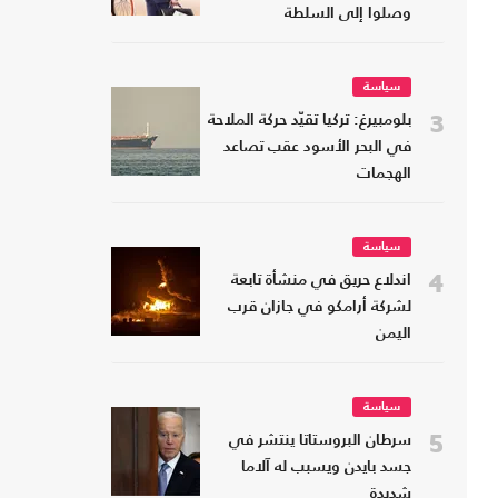
وصلوا إلى السلطة
سياسة
3
بلومبيرغ: تركيا تقيّد حركة الملاحة
في البحر الأسود عقب تصاعد
الهجمات
سياسة
4
اندلاع حريق في منشأة تابعة
لشركة أرامكو في جازان قرب
اليمن
سياسة
5
سرطان البروستاتا ينتشر في
جسد بايدن ويسبب له آلاما
شديدة