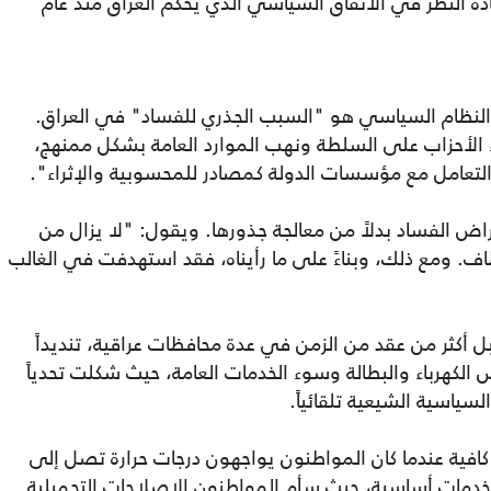
دة النظر في الاتفاق السياسي الذي يحكم العراق منذ عام
لنظام السياسي هو "السبب الجذري للفساد" في العراق.
 الأحزاب على السلطة ونهب الموارد العامة بشكل ممنهج،
 الفساد بدلاً من معالجة جذورها. ويقول: "لا يزال من
اف. ومع ذلك، وبناءً على ما رأيناه، فقد استهدفت في الغالب
ل أكثر من عقد من الزمن في عدة محافظات عراقية، تنديداً
لكهرباء والبطالة وسوء الخدمات العامة، حيث شكلت تحدياً
سياسية الشيعية تلقائياً.
ير كافية عندما كان المواطنون يواجهون درجات حرارة تصل إلى
ة أو خدمات أساسية، حيث سأم المواطنون الإصلاحات التجميلية