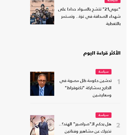
سياسة
"عربي21" تتشح بالسواد حدادا على
شهداء الصحافة في غزة.. وتستمر
بالتغطية
الأكثر قراءة اليوم
سياسة
1
تدشين حكومة ظل مصرية في
الخارج بمشاركة "تكنوقراط"
ومعارضين
سياسة
2
هل يحكم الـ"صراصير" الهند؟..
نخبرك عن مشاهير وفنانين