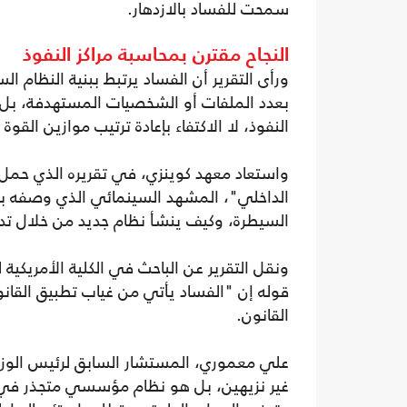
سمحت للفساد بالازدهار.
النجاح مقترن بمحاسبة مراكز النفوذ
ورأى التقرير أن الفساد يرتبط ببنية النظام 
بعدد الملفات أو الشخصيات المستهدفة، بل ب
النفوذ، لا الاكتفاء بإعادة ترتيب موازين القوة 
واستعاد معهد كوينزي، في تقريره الذي حمل 
الداخلي"، المشهد السينمائي الذي وصفه بأنه
السيطرة، وكيف ينشأ نظام جديد من خلال تدمي
ونقل التقرير عن الباحث في الكلية الأمريكية 
قوله إن "الفساد يأتي من غياب تطبيق القانو
القانون.
علي معموري، المستشار السابق لرئيس الوزراء
غير نزيهين، بل هو نظام مؤسسي متجذر في 