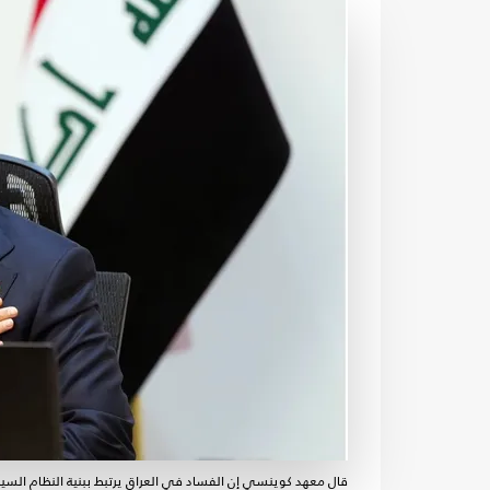
قال معهد كوينسي إن الفساد في العراق يرتبط ببنية النظام السي