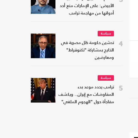
الأبيض: على الإمارات منع أحد
أدواتها من مهاجمة ترامب
سياسة
4
تدشين حكومة ظل مصرية في
الخارج بمشاركة "تكنوقراط"
ومعارضين
سياسة
5
ترامب يحدد موعد بدء
المفاوضات مع إيران.. ويكشف
مفاجأة حول "الهجوم الملغي"