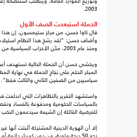
وتوزيع الموارد العامة. ويتطلب استئصاله إعا
2003.
الحملة استبعدت الصف الأول
قال كاوا حسن، من مركز ستيمسون، إن هذا ا
وأضاف حسن: "لقد رسّخ هذا النظام استيلاء
ومنذ عام 2003، مكّن الأحزاب السياسية من التعامل مع مؤسسات الدولة كمصادر للمحسوبية والإثراء".
ويخشى حسن أن الحملة الحالية تستهدف أعراض
المبكر الحكم على نجاح الحملة في نهاية المط
سياسيين من الصفين الثاني والثالث فقط".
واستشهد التقرير بالتظاهرات التي اندلعت قب
بالسياسات الحكومية ومدفوعة بالفساد ونقص ا
للفرضية القائلة إن الشيعة سيدعمون النخب ال
إلا أن الهوية الدينية المشتركة أثبتت أنها غ
نحو 50 درجة مئوية، من دون كهرباء دائم