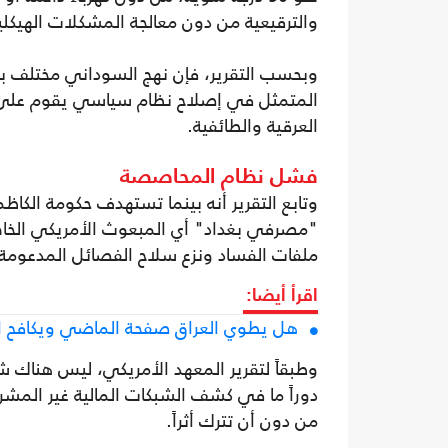
والترقيعية من دون معالجة المشكلات الهيكلية
وبحسب التقرير، فإن نهج السوداني مختلف بش
المتمثل في إصلاح نظام سياسي يقوم على م
العرقية والطائفية.
فشل نظام المحاصصة
وتابع التقرير أنه بينما تستهدف حكومة الكا
"مصرفي بغداد" أي المبعوث الأمريكي الخاص
ملفات الفساد ونزع سلاح الفصائل المدعومة 
اقرأ أيضا:
هل يطوي العراق صفحة الماضي ويكافح ال
وطبقاً لتقرير المعهد الأمريكي، ليس هناك ش
دوراً ما في كشف الشبكات المالية غير المشر
من دون أن تترك أثراً.