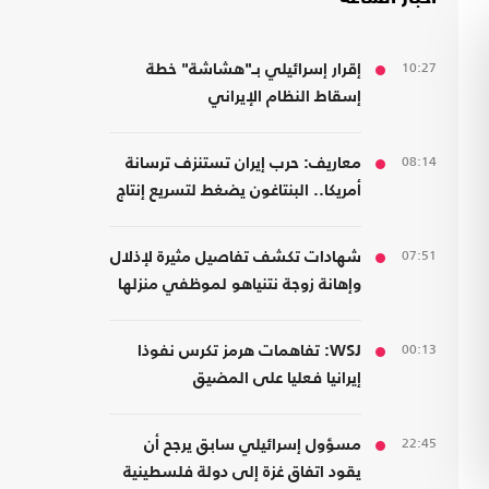
10:27
إقرار إسرائيلي بـ"هشاشة" خطة
إسقاط النظام الإيراني
08:14
معاريف: حرب إيران تستنزف ترسانة
أمريكا.. البنتاغون يضغط لتسريع إنتاج
الأسلحة
07:51
شهادات تكشف تفاصيل مثيرة لإذلال
وإهانة زوجة نتنياهو لموظفي منزلها
00:13
WSJ: تفاهمات هرمز تكرس نفوذا
إيرانيا فعليا على المضيق
22:45
مسؤول إسرائيلي سابق يرجح أن
يقود اتفاق غزة إلى دولة فلسطينية