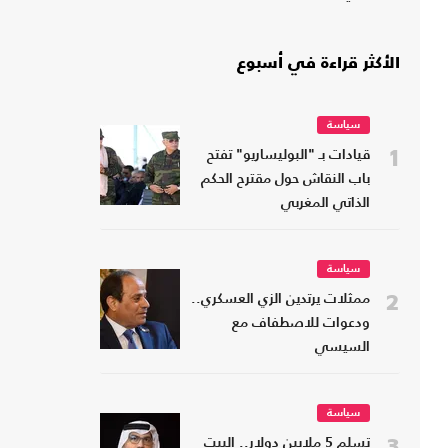
الأكثر قراءة في أسبوع
سياسة
1
قيادات بـ "البوليساريو" تفتح
باب النقاش حول مقترح الحكم
الذاتي المغربي
سياسة
2
ممثلات يرتدين الزي العسكري..
ودعوات للاصطفاف مع
السيسي
سياسة
3
تسلم 5 ملايين دولار.. البيت