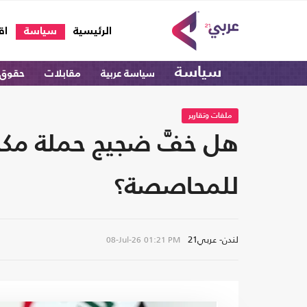
(current)
الرئيسية
سياسة
اق
سياسة
سياسة عربية
مقابلات
حقوق 
ملفات وتقارير
هل خفَّ ضجيج حملة مكا
للمحاصصة؟
لندن- عربي21
08-Jul-26
01:21 PM