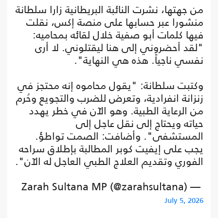
من جهتها، نشرت النائبة البريطانية زارا سلطانة
منشورا عبر حسابها على منصة إكس، نقلت
فيها كلمات أبو صفية خلال لقائه بمحاميه:
"لقد أحضروني إلى هنا ليقتلوني. لا أرى
نفسي ناجياً. هذه هي النهاية".
وكتبت سلطانة: "يقول محاموه إنه محتجز في
زنزانة انفرادية، وتعرض للضرب والتجويع وحُرم
من الرعاية الطبية. وهو الآن في خطر يهدد
حياته ويحتاج إلى نقل عاجل إلى
المستشفى". وأضافت: الصمت تواطؤ.
يجب على إيفيت كوبر المطالبة بإطلاق سراحه
الفوري وتقديم العلاج الطبي العاجل له الآن".
— Zarah Sultana MP (@zarahsultana)
July 5, 2026