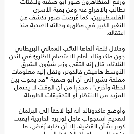
ورفع المتظاهرون صور أبو صفية ولافتات
تطالب بالإفراج عنه وعن بقية الأسرى
الفلسطينيين، كما عُرضت صور تكشف عن
التغير الكبير في مظهره وحالته الصحية منذ
اعتقاله.
وخلال كلمة ألقاها النائب العمالي البريطاني
جون ماكدونالد أمام الاعتصام الطارئ في لندن
الثلاثاء، قال إنه التقى وزير شؤون الشرق
الأوسط هاميش فالكونر، ونقل إليه معلومات
مقلقة تشير إلى أن أبو صفية "قد يموت بين
لحظة وأخرى"، محذرا من أن الوقت لا يحتمل
المزيد من الانتظار أو التحقيقات الطويلة.
وأوضح ماكدونالد أنه لجأ لاحقاً إلى البرلمان
لتقديم استجواب عاجل لوزيرة الخارجية إيفيت
كوبر بشأن القضية، إلا أن طلبه رُفض، ما
دفعه إلى مواصلة الضغط السياسي