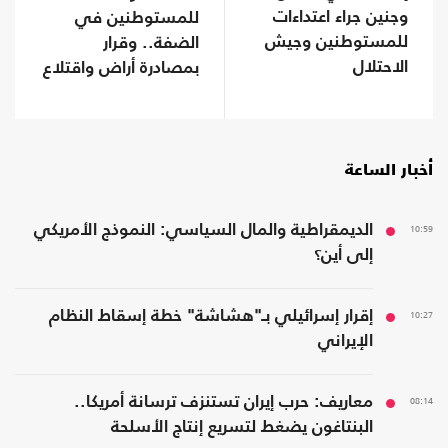
وجنين جراء اعتداءات
للمستوطنين في
للمستوطنين وجيش
الضفة.. وقرار
الاحتلال
بمصادرة أراض واقتلاع
آلاف الأشجار
أخبار الساعة
10:59
الديمقراطية والمال السياسي: النموذج الأمريكي
إلى أين؟
10:27
إقرار إسرائيلي بـ"هشاشة" خطة إسقاط النظام
الإيراني
08:14
معاريف: حرب إيران تستنزف ترسانة أمريكا..
البنتاغون يضغط لتسريع إنتاج الأسلحة