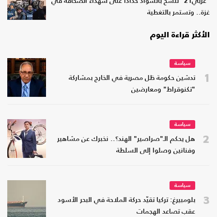
"عربي21" تتشح بالسواد حدادا على شهداء الصحافة في
غزة.. وتستمر بالتغطية
الأكثر قراءة اليوم
سياسة
1
تدشين حكومة ظل مصرية في الخارج بمشاركة
"تكنوقراط" ومعارضين
سياسة
2
هل يحكم الـ"صراصير" الهند؟.. نخبرك عن مشاهير
وفنانين وصلوا إلى السلطة
سياسة
3
بلومبيرغ: تركيا تقيّد حركة الملاحة في البحر الأسود
عقب تصاعد الهجمات