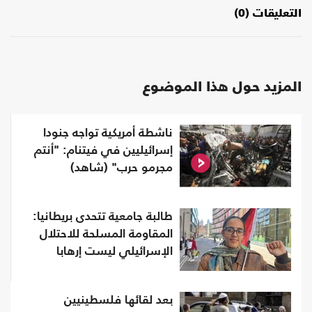
التعليقات (0)
المزيد حول هذا الموضوع
ناشطة أمريكية تواجه جنودا
إسرائيليين في فيتنام: "أنتم
مجرمو حرب" (شاهد)
طالبة جامعية تتحدى بريطانيا:
المقاومة المسلحة للاحتلال
الإسرائيلي ليست إرهابا
بعد لقائها فلسطينيين