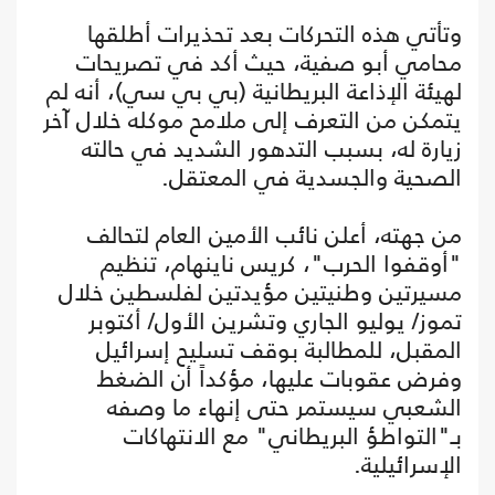
وتأتي هذه التحركات بعد تحذيرات أطلقها
محامي أبو صفية، حيث أكد في تصريحات
لهيئة الإذاعة البريطانية (بي بي سي)، أنه لم
يتمكن من التعرف إلى ملامح موكله خلال آخر
زيارة له، بسبب التدهور الشديد في حالته
الصحية والجسدية في المعتقل.
من جهته، أعلن نائب الأمين العام لتحالف
"أوقفوا الحرب"، كريس ناينهام، تنظيم
مسيرتين وطنيتين مؤيدتين لفلسطين خلال
تموز/ يوليو الجاري وتشرين الأول/ أكتوبر
المقبل، للمطالبة بوقف تسليح إسرائيل
وفرض عقوبات عليها، مؤكداً أن الضغط
الشعبي سيستمر حتى إنهاء ما وصفه
بـ"التواطؤ البريطاني" مع الانتهاكات
الإسرائيلية.