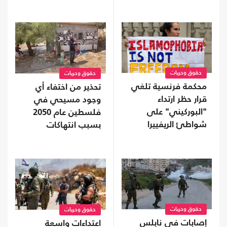
حقوق وحريات
حقوق وحريات
محكمة فرنسية تلغي
تحذير من اختفاء أي
قرار حظر ارتداء
وجود مسيحي في
"البوركيني" على
فلسطين عام 2050
شواطئ الريفييرا
بسبب انتهاكات
الاحتلال
حقوق وحريات
حقوق وحريات
إصابات في نابلس
اعتداءات واسعة