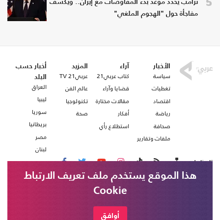
5
ترامب يحدد موعد بدء المفاوضات مع إيران.. ويكشف
مفاجأة حول "الهجوم الملغي"
الأخبار
آراء
المزيد
أخبار حسب
سياسة
كتاب عربي21
عربي21 TV
البلد
العراق
تغطيات
قضايا وآراء
عالم الفن
ليبيا
اقتصاد
مقالات مختارة
تكنولوجيا
سوريا
رياضة
أفكار
صحة
بريطانيا
صحافة
استطلاع رأي
مصر
ملفات وتقارير
لبنان
تابعنا على
هذا الموقع يستخدم ملف تعريف الارتباط
Cookie
من نحن
اتصل بنا
شروط الاستخدام
أوافق