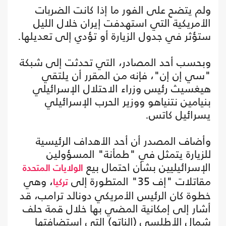
ولم يتضح على الفور ما إذا كانت الضربات
الأمريكية التي استهدفت إيران خلال الليل
ستؤثر في جدول الزيارة أو تؤدي إلى تعديلها.
وبحسب أحد المصادر، التي تحدثت إلى شبكة
"سي إن إن"، فإنه من المقرر أن يلتقي
هيغسيث رئيس وزراء الاحتلال الإسرائيلي
بنيامين نتنياهو ووزير الحرب الإسرائيلي
يسرائيل كاتس.
وأضاف المصدر أن أحد الأهداف الرئيسية
للزيارة يتمثل في "طمأنة" المسؤولين
الإسرائيليين بشأن احتمال بيع
الولايات المتحدة
مقاتلات "إف 35" المتطورة إلى
، وهي
تركيا
خطوة كان الرئيس الأمريكي دونالد ترامب، قد
أشار إلى إمكانية المضي بها خلال قمة حلف
شمال الأطلسي (الناتو) التي استضافتها