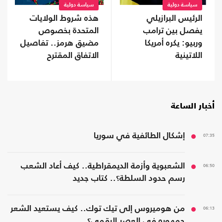
سياسة دولية
سياسة دولية
الرئيس البرازيلي
هذه شروط الولايات
يفصل بين ترامب
المتحدة بخصوص
وربيو: يكره أمريكا
مضيق هرمز.. تفاصيل
اللاتينية
الاتفاق المقترح
أخبار الساعة
07:35
إشكال الطائفية في سوريا
06:50
الشعبوية وأزمة الديمقراطية.. كيف أعاد الشعب
رسم حدود السلطة؟.. كتاب جديد
06:13
من هوميروس إلى تيك توك.. كيف يستعيد الشعر
جمهوره في العصر الرقمي؟