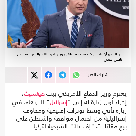
من المقرر أن يلتقي هيغسيث بنتنياهو ووزير الحرب الإسرائيلي يسرائيل
كاتس- جيتي
شارك الخبر
يعتزم وزير الدفاع الأمريكي بيت
،
هيغسيث
إجراء أول زيارة له إلى "
" الأربعاء، في
إسرائيل
زيارة تأتي وسط توترات إقليمية ومخاوف
إسرائيلية من احتمال موافقة واشنطن على
بيع مقاتلات "إف 35" الشبحية لتركيا.