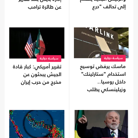
إلى تحالف "درع
عن طائرة ترامب
الأمريكتين"
سياسة دولية
سياسة دولية
ماسك يرفض توسيع
تقرير أمريكي: كبار قادة
استخدام "ستارلينك"
الجيش يبحثون عن
داخل روسيا..
مخرج من حرب إيران
وزيلينسكي يطلب
تدخلا من ترامب