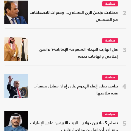
سياسة
2
ممثلات يرتدين الزي العسكري.. ودعوات للاصطفاف
مع السيسي
سياسة
3
هل انهارت التهدئة السعودية الإماراتية؟ تراشق
إعلامي واتهامات جديدة
سياسة
4
ترامب يعلن إلغاء الهجوم على إيران مقابل صفقة..
هذه ملامحها
سياسة
5
تسلم 5 ملايين دولار.. البيت الأبيض: على الإمارات
منع أحد أدواتها من مهاجمة ترامب