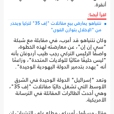
أنقرة.
اقرأ أيضا:
نتنياهو يعارض بيع مقاتلات "إف 35" لتركيا ويحذر
من "الإخلال بتوازن القوى"
وكان نتنياهو قد أعرب، في مقابلة مع شبكة
"سي إن إن"، عن معارضته لهذه الخطوة،
واصفًا الرئيس التركي رجب طيب أردوغان بأنه
"ليس حليفًا مثاليًا للولايات المتحدة"، وزاعمًا
أنه "يهدد بتدمير الدولة اليهودية الوحيدة".
وتعد "إسرائيل" الدولة الوحيدة في الشرق
الأوسط التي تشغل حاليًا مقاتلات "إف 35"،
وهي أحدث الطائرات المقاتلة في الترسانة
الأمريكية.
وقال مسؤول أمريكي مطلع على الترتيبات إن