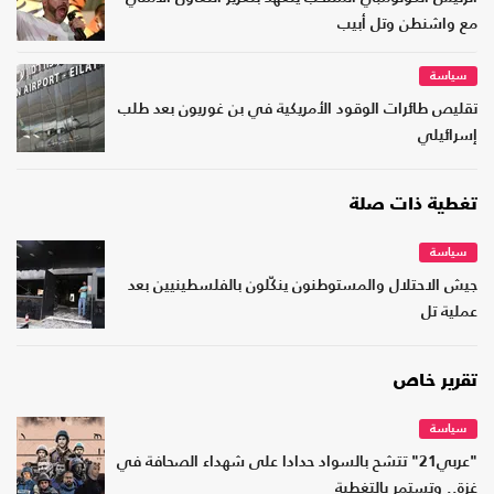
مع واشنطن وتل أبيب
سياسة
تقليص طائرات الوقود الأمريكية في بن غوريون بعد طلب
إسرائيلي
تغطية ذات صلة
سياسة
جيش الاحتلال والمستوطنون ينكّلون بالفلسطينيين بعد
عملية تل
تقرير خاص
سياسة
"عربي21" تتشح بالسواد حدادا على شهداء الصحافة في
غزة.. وتستمر بالتغطية