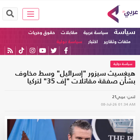
سياسة
سياسة عربية
مقابلات
حقوق وحريات
ملفات وتقارير
اختبار
سياسة دولية
سياسة دولية
هيغسيث سيزور "إسرائيل" وسط مخاوف
بشأن صفقة مقاتلات "إف 35" لتركيا
لندن- عربي21
08-Jul-26
01:34 AM