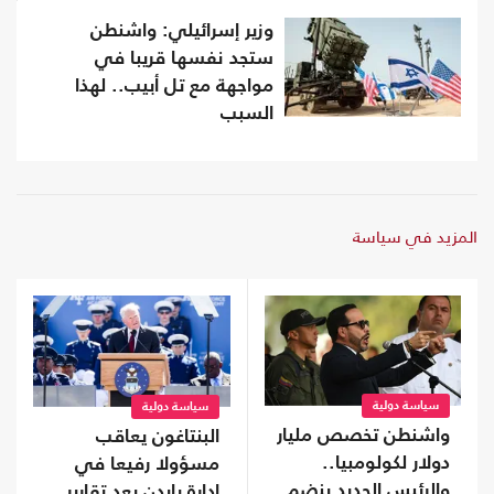
وزير إسرائيلي: واشنطن
ستجد نفسها قريبا في
مواجهة مع تل أبيب.. لهذا
السبب
المزيد في سياسة
سياسة دولية
سياسة دولية
واشنطن تخصص مليار
البنتاغون يعاقب
دولار لكولومبيا..
مسؤولا رفيعا في
والرئيس الجديد ينضم
إدارة بايدن بعد تقارير