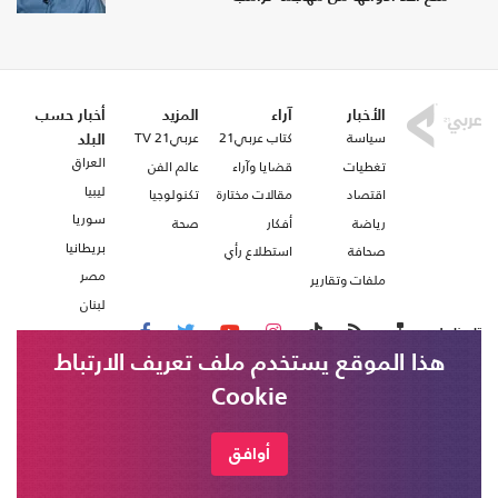
الأخبار
آراء
المزيد
أخبار حسب
سياسة
كتاب عربي21
عربي21 TV
البلد
العراق
تغطيات
قضايا وآراء
عالم الفن
ليبيا
اقتصاد
مقالات مختارة
تكنولوجيا
سوريا
رياضة
أفكار
صحة
بريطانيا
صحافة
استطلاع رأي
مصر
ملفات وتقارير
لبنان
تابعنا على
هذا الموقع يستخدم ملف تعريف الارتباط
Cookie
من نحن
اتصل بنا
شروط الاستخدام
أوافق
عربي21 ، جميع الحقوق محفوظة @ 2020