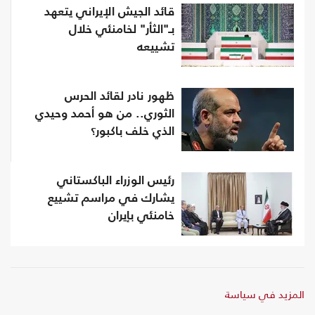
قائد الجيش الإيراني يتعهد
بـ"الثأر" لخامنئي خلال
تشييعه
ظهور نادر لقائد الحرس
الثوري.. من هو أحمد وحيدي
الذي خلف باكبور؟
رئيس الوزراء الباكستاني
يشارك في مراسم تشييع
خامنئي بإيران
المزيد في سياسة