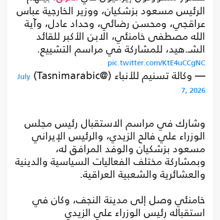
الرئيس مسعود بزشكيان، ووزير الخارجية عباس
عراقجي، ومحسن رضائي، وحداد عادل، وآية
الله مصطفى خامنئي، الابن الأكبر للقائد
الشـ.هيد، للمشاركة في مراسم التشييع.
pic.twitter.com/KtE4uCCgNC
— وكالة تسنيم للأنباء (@Tasnimarabic)
July
7, 2026
وشارك في مراسم الاستقبال رئيس مجلس
الوزراء علي فالح الزيدي، والرئيس الإيراني
مسعود بزشكيان والوفد المرافق له،
وبمشاركة مختلف الفعاليات السياسية والدينية
والعشائرية والشعبية العراقية.
خامنئي وصل إلى مدينة النجف، وكان في
استقباله رئيس الوزراء علي الزيدي