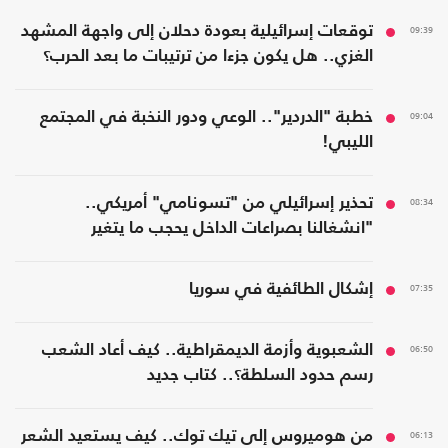
09:39
توقعات إسرائيلية بعودة دحلان إلى واجهة المشهد
الغزي.. هل يكون جزءا من ترتيبات ما بعد الحرب؟
09:04
خطبة "الدردير".. الوعي ودور النخبة في المجتمع
الليبي!
08:34
تحذير إسرائيلي من "تسونامي" أمريكي..
"انشغالنا بصراعات الداخل يحجب ما يتغير
بواشنطن"
07:35
إشكال الطائفية في سوريا
06:50
الشعبوية وأزمة الديمقراطية.. كيف أعاد الشعب
رسم حدود السلطة؟.. كتاب جديد
06:13
من هوميروس إلى تيك توك.. كيف يستعيد الشعر