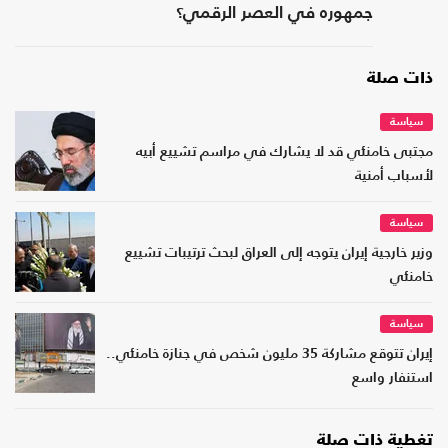
جمهوره في العصر الرقمي؟
ذات صلة
سياسة
مجتبى خامنئي قد لا يشارك في مراسم تشييع أبيه
لأسباب أمنية
سياسة
وزير خارجية إيران يتوجه إلى العراق لبحث ترتيبات تشييع
خامنئي
سياسة
إيران تتوقع مشاركة 35 مليون شخص في جنازة خامنئي..
استنفار واسع
تغطية ذات صلة