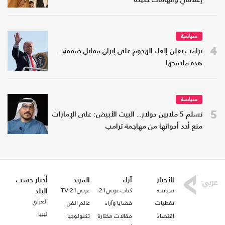
إعلامي واتهامات جديدة
سياسة
4
ترامب يعلن إلغاء الهجوم على إيران مقابل صفقة..
هذه ملامحها
سياسة
5
تسلم 5 ملايين دولار.. البيت الأبيض: على الإمارات
منع أحد أدواتها من مهاجمة ترامب
الأخبار
آراء
المزيد
أخبار حسب
سياسة
كتاب عربي21
عربي21 TV
البلد
العراق
تغطيات
قضايا وآراء
عالم الفن
ليبيا
اقتصاد
مقالات مختارة
تكنولوجيا