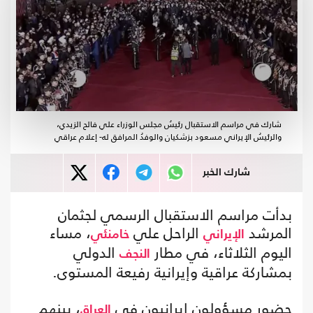
شارك في مراسم الاستقبال رئيسُ مجلس الوزراء علي فالح الزيدي،
والرئيسُ الإيراني مسعود بزشكيان والوفدُ المرافق له- إعلام عراقي
شارك الخبر
بدأت مراسم الاستقبال الرسمي لجثمان
المرشد
الراحل علي
، مساء
الإيراني
خامنئي
اليوم الثلاثاء، في مطار
الدولي
النجف
بمشاركة عراقية وإيرانية رفيعة المستوى.
حضور مسؤولون إيرانيون في
، بينهم
العراق