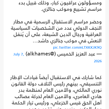
ومسؤولون عراقيون كبار، وذلك قبيل بدء
مراسم تشييع وموكب جنائزي.
وحضر مراسم الاستقبال الرسمية في مطار
النجف الدولي عدد ‌من الشخصيات السياسية
العراقية ورجال ‌الدين الشيعة، على أن يُنقل
النعش في موكب جنائزي ‌حاشد…
pic.twitter.com/eLTXKKJK9Q
— عبد العزيز الخميس (@alkhames)
July 7,
2026
كما شارك في الاستقبال أيضاً قيادات الإطار
التنسيقي، بينهم رئيس ائتلاف دولة القانون
نوري المالكي، والأمين العام لمنظمة بدر
هادي العامري، والأمين العام لحركة عصائب
أهل الحق قيس الخزعلي، ورئيس تيار الحكمة
عمار الحكيم، وزعيم حزب تقدم محمد