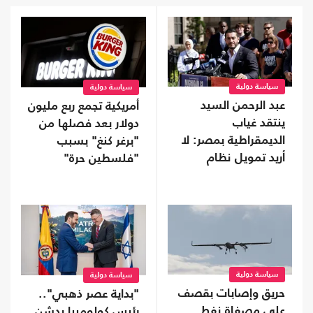
سياسة دولية
سياسة دولية
عبد الرحمن السيد
أمريكية تجمع ربع مليون
ينتقد غياب
دولار بعد فصلها من
الديمقراطية بمصر: لا
"برغر كنغ" بسبب
أريد تمويل نظام
"فلسطين حرة"
يفرض "قبضة خانقة"
على شعبه
سياسة دولية
سياسة دولية
حريق وإصابات بقصف
"بداية عصر ذهبي"..
على مصفاة نفط
رئيس كولومبيا يدشن