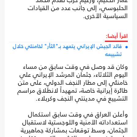
الحلبوسي، إلى جانب عدد من القيادات
السياسية الأخرى.
اقرأ أيضا:
قائد الجيش الإيراني يتعهد بـ"الثأر" لخامنئي خلال
تشييعه
وكان قد وصل في وقت سابق من مساء
اليوم الثلاثاء، جثمان المرشد الإيراني علي
خامنئي إلى مطار النجف الدولي، على متن
طائرة إيرانية خاصة، تمهيداً لانطلاق مراسم
التشييع في مدينتي النجف وكربلاء.
وأعلن العراق في وقت سابق استكمال
استعداداته الأمنية واللوجستية لاستقبال
الجثمان، وسط توقعات بمشاركة جماهيرية