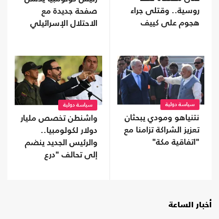
روسية.. وقتلى جراء
صفحة جديدة مع
هجوم على كييف
الاحتلال الإسرائيلي
سياسة دولية
سياسة دولية
نتنياهو ومودي يبحثان
واشنطن تخصص مليار
تعزيز الشراكة تزامنا مع
دولار لكولومبيا..
"اتفاقية مكة"
والرئيس الجديد ينضم
إلى تحالف "درع
الأمريكتين"
أخبار الساعة