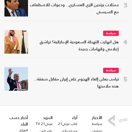
3
ممثلات يرتدين الزي العسكري.. ودعوات للاصطفاف
مع السيسي
سياسة
4
هل انهارت التهدئة السعودية الإماراتية؟ تراشق
إعلامي واتهامات جديدة
سياسة
5
ترامب يعلن إلغاء الهجوم على إيران مقابل صفقة..
هذه ملامحها
الأخبار
آراء
المزيد
أخبار حسب
سياسة
كتاب عربي21
عربي21 TV
البلد
العراق
تغطيات
قضايا وآراء
عالم الفن