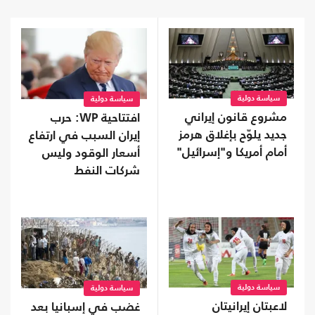
سياسة دولية
سياسة دولية
مشروع قانون إيراني
افتتاحية WP: حرب
جديد يلوّح بإغلاق هرمز
إيران السبب في ارتفاع
أمام أمريكا و"إسرائيل"
أسعار الوقود وليس
شركات النفط
"الجشعة"
سياسة دولية
سياسة دولية
لاعبتان إيرانيتان
غضب في إسبانيا بعد