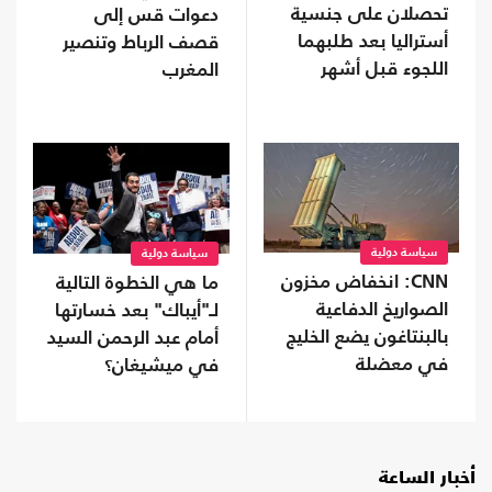
تحصلان على جنسية
دعوات قس إلى
أستراليا بعد طلبهما
قصف الرباط وتنصير
اللجوء قبل أشهر
المغرب
سياسة دولية
سياسة دولية
CNN: انخفاض مخزون
ما هي الخطوة التالية
الصواريخ الدفاعية
لـ"أيباك" بعد خسارتها
بالبنتاغون يضع الخليج
أمام عبد الرحمن السيد
في معضلة
في ميشيغان؟
أخبار الساعة