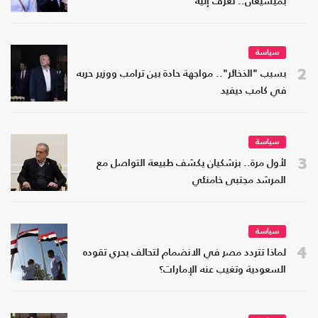
بميشيغان.. تعرف إليه
سياسة
2
بسبب "الذخائر".. مواجهة حادة بين ترامب ووزير حربه
في كامب ديفيد
سياسة
3
لأول مرة.. بزشكيان يكشف طبيعة التواصل مع
المرشد مجتبى خامنئي
سياسة
4
لماذا تتردد مصر في الانضمام لتحالف بحري تقوده
السعودية وتغيب عنه الإمارات؟