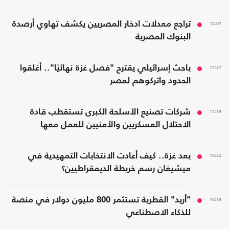
18:07
تراجع معدلات ادخار المصريين يكشف تهاوي أرصدة
البنوك المصرية
17:37
باحث إسرائيلي يقترح "فصل غزة نهائيًا".. أغلقوا
الحدود واتركوهم لمصر
17:19
شركات تصنيع الأسلحة الكبرى تستقطب قادة
الاحتلال العسكريين والأمنيين للعمل معها
16:52
بعد غزة.. كيف أعادت الانتخابات التمهيدية في
ميشيغان رسم خريطة الديمقراطيين؟
16:19
"أريد" القطرية تستثمر 800 مليون دولار في منصة
للذكاء الاصطناعي